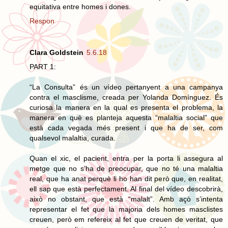
equitativa entre homes i dones.
Respon
Clara Goldstein
5.6.18
PART 1:
“La Consulta” és un vídeo pertanyent a una campanya
contra el masclisme, creada per Yolanda Domínguez. És
curiosa la manera en la qual es presenta el problema, la
manera en què es planteja aquesta “malaltia social” que
està cada vegada més present i que ha de ser, com
qualsevol malaltia, curada.
Quan el xic, el pacient, entra per la porta li assegura al
metge que no s’ha de preocupar, que no té una malaltia
real, que ha anat perquè li ho han dit però que, en realitat,
ell sap que està perfectament. Al final del vídeo descobrirà,
això no obstant, que està “malalt”. Amb açò s’intenta
representar el fet que la majoria dels homes masclistes
creuen, però em refereix al fet que creuen de veritat, que