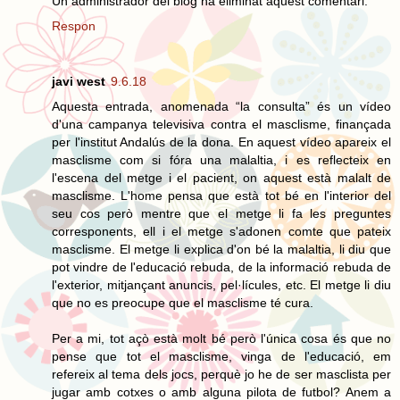
Un administrador del blog ha eliminat aquest comentari.
Respon
javi west
9.6.18
Aquesta entrada, anomenada “la consulta” és un vídeo
d'una campanya televisiva contra el masclisme, finançada
per l'institut Andalús de la dona. En aquest vídeo apareix el
masclisme com si fóra una malaltia, i es reflecteix en
l'escena del metge i el pacient, on aquest està malalt de
masclisme. L'home pensa que està tot bé en l'interior del
seu cos però mentre que el metge li fa les preguntes
corresponents, ell i el metge s'adonen comte que pateix
masclisme. El metge li explica d'on bé la malaltia, li diu que
pot vindre de l'educació rebuda, de la informació rebuda de
l'exterior, mitjançant anuncis, pel·lícules, etc. El metge li diu
que no es preocupe que el masclisme té cura.
Per a mi, tot açò està molt bé però l'única cosa és que no
pense que tot el masclisme, vinga de l'educació, em
refereix al tema dels jocs, perquè jo he de ser masclista per
jugar amb cotxes o amb alguna pilota de futbol? Anem a