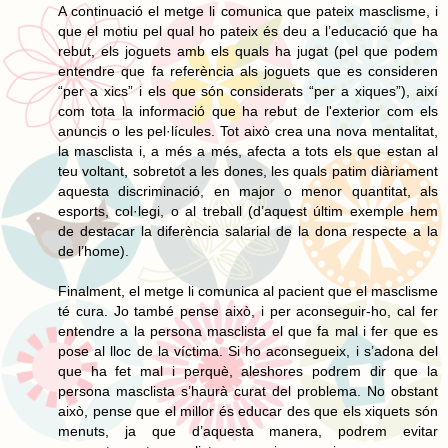
A continuació el metge li comunica que pateix masclisme, i
que el motiu pel qual ho pateix és deu a l’educació que ha
rebut, els joguets amb els quals ha jugat (pel que podem
entendre que fa referència als joguets que es consideren
“per a xics” i els que són considerats “per a xiques”), així
com tota la informació que ha rebut de l'exterior com els
anuncis o les pel·lícules. Tot això crea una nova mentalitat,
la masclista i, a més a més, afecta a tots els que estan al
teu voltant, sobretot a les dones, les quals patim diàriament
aquesta discriminació, en major o menor quantitat, als
esports, col·legi, o al treball (d’aquest últim exemple hem
de destacar la diferència salarial de la dona respecte a la
de l’home).
Finalment, el metge li comunica al pacient que el masclisme
té cura. Jo també pense això, i per aconseguir-ho, cal fer
entendre a la persona masclista el que fa mal i fer que es
pose al lloc de la víctima. Si ho aconsegueix, i s’adona del
que ha fet mal i perquè, aleshores podrem dir que la
persona masclista s’haurà curat del problema. No obstant
això, pense que el millor és educar des que els xiquets són
menuts, ja que d’aquesta manera, podrem evitar