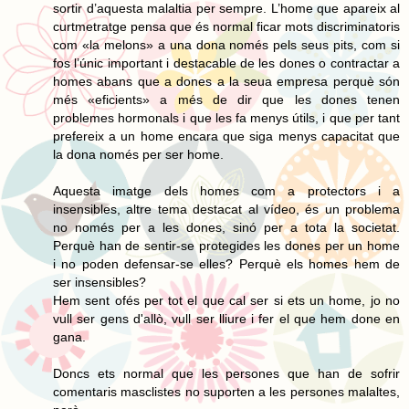
sortir d’aquesta malaltia per sempre. L’home que apareix al
curtmetratge pensa que és normal ficar mots discriminatoris
com «la melons» a una dona només pels seus pits, com si
fos l’únic important i destacable de les dones o contractar a
homes abans que a dones a la seua empresa perquè són
més «eficients» a més de dir que les dones tenen
problemes hormonals i que les fa menys útils, i que per tant
prefereix a un home encara que siga menys capacitat que
la dona només per ser home.
Aquesta imatge dels homes com a protectors i a
insensibles, altre tema destacat al vídeo, és un problema
no només per a les dones, sinó per a tota la societat.
Perquè han de sentir-se protegides les dones per un home
i no poden defensar-se elles? Perquè els homes hem de
ser insensibles?
Hem sent ofés per tot el que cal ser si ets un home, jo no
vull ser gens d'allò, vull ser lliure i fer el que hem done en
gana.
Doncs ets normal que les persones que han de sofrir
comentaris masclistes no suporten a les persones malaltes,