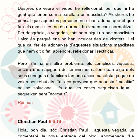
Després de veure el vídeo he reflexionat: per què hi ha
gent que tenen com a parella a un masclista? Aleshores he
pensat que aquestes persones no s’han adonat que el que
fan els masclistes no és normal, ho veuen com normalitzat.
Per desgràcia, a vegades, tots hem sigut un poc masclistes
i això és perquè ens ho han inculcat des de xicotets. I el
que cal fer és adonar-se d’aquestes situacions masclistes
que hem dit o fet, aprendre, reflexionar i rectificar.
Però n’hi ha un altre problema: els còmplices. Aquests,
encara que sàpiguen de feminisme, callen quan algú dels
seus coneguts o familiars fan una acció masclista, ja que no
volen ser rebutjats. Tot açò provoca que aquesta "malaltia"
no se solucione i fa que les coses segueixen igual...
segueixen sent "normals".
Respon
Christian Paul
8.6.18
Hola, bon dia, sóc Christian Paul i aquesta vegada us
comentaré la nova entrada del blog, anomenada “La