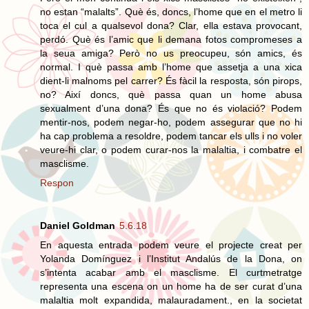
no estan “malalts”. Què és, doncs, l’home que en el metro li
toca el cul a qualsevol dona? Clar, ella estava provocant,
perdó. Què és l’amic que li demana fotos compromeses a
la seua amiga? Però no us preocupeu, són amics, és
normal. I què passa amb l’home que assetja a una xica
dient-li malnoms pel carrer? És fàcil la resposta, són pirops,
no? Així doncs, què passa quan un home abusa
sexualment d’una dona? És que no és violació? Podem
mentir-nos, podem negar-ho, podem assegurar que no hi
ha cap problema a resoldre, podem tancar els ulls i no voler
veure-hi clar, o podem curar-nos la malaltia, i combatre el
masclisme.
Respon
Daniel Goldman
5.6.18
En aquesta entrada podem veure el projecte creat per
Yolanda Domínguez i l’Institut Andalús de la Dona, on
s’intenta acabar amb el masclisme. El curtmetratge
representa una escena on un home ha de ser curat d’una
malaltia molt expandida, malauradament., en la societat