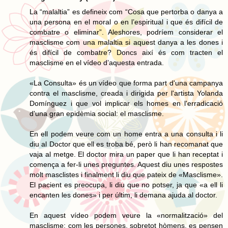
La “malaltia” es defineix com “Cosa que pertorba o danya a
una persona en el moral o en l’espiritual i que és difícil de
combatre o eliminar”. Aleshores, podríem considerar el
masclisme com una malaltia si aquest danya a les dones i
és difícil de combatre? Doncs així és com tracten el
masclisme en el vídeo d’aquesta entrada.
«La Consulta» és un vídeo que forma part d'una campanya
contra el masclisme, creada i dirigida per l'artista Yolanda
Domínguez i que vol implicar els homes en l'erradicació
d'una gran epidèmia social: el masclisme.
En ell podem veure com un home entra a una consulta i li
diu al Doctor que ell es troba bé, però li han recomanat que
vaja al metge. El doctor mira un paper que li han receptat i
comença a fer-li unes preguntes. Aquest diu unes respostes
molt masclistes i finalment li diu que pateix de «Masclisme».
El pacient es preocupa, li diu que no potser, ja que «a ell li
encanten les dones» i per últim, li demana ajuda al doctor.
En aquest vídeo podem veure la «normalització» del
masclisme: com les persones, sobretot hòmens, es pensen