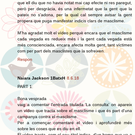
que ell diu que no havia notat mai cap efecte ni res paregut,
però per desgràcia, és una infermetat que la gent que la
pateix no s’adona, per la qual cal sempre avisar la gent
propera que puga manifestar indicis clars de masclisme.
M’ha agradat molt el vídeo perquè encara que el masclisme
cada vegada es redueix més i la gent cada vegada està
més conscienciada, encara afecta molta gent, tant víctimes
com per part dels masclistes que la sofreixen.
Respon
Naiara Jackson 1BatxH
8.6.18
PART 1:
Bona vesprada
vaig a comentar l'entrada titulada 'La consulta' on apareix
un vídeo que tracta sobre el masclisme i que és part d'una
campanya contra el masclisme.
Per a començar comentaré el vídeo i aprofundiré més
sobre les coses que es diu en ell.
El vídeo tracta, com el seu títol indica, d'un home que va a