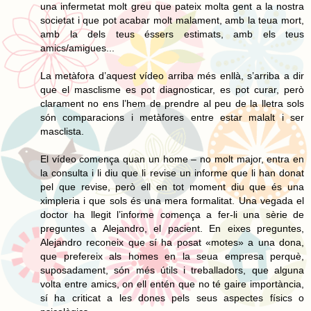
una infermetat molt greu que pateix molta gent a la nostra
societat i que pot acabar molt malament, amb la teua mort,
amb la dels teus éssers estimats, amb els teus
amics/amigues...
La metàfora d’aquest vídeo arriba més enllà, s’arriba a dir
que el masclisme es pot diagnosticar, es pot curar, però
clarament no ens l’hem de prendre al peu de la lletra sols
són comparacions i metàfores entre estar malalt i ser
masclista.
El vídeo comença quan un home – no molt major, entra en
la consulta i li diu que li revise un informe que li han donat
pel que revise, però ell en tot moment diu que és una
ximpleria i que sols és una mera formalitat. Una vegada el
doctor ha llegit l’informe comença a fer-li una sèrie de
preguntes a Alejandro, el pacient. En eixes preguntes,
Alejandro reconeix que sí ha posat «motes» a una dona,
que prefereix als homes en la seua empresa perquè,
suposadament, són més útils i treballadors, que alguna
volta entre amics, on ell entén que no té gaire importància,
sí ha criticat a les dones pels seus aspectes físics o