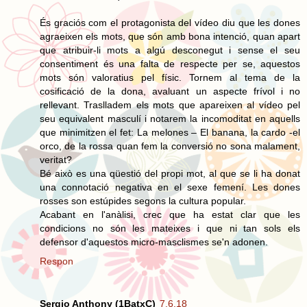
És graciós com el protagonista del vídeo diu que les dones
agraeixen els mots, que són amb bona intenció, quan apart
que atribuir-li mots a algú desconegut i sense el seu
consentiment és una falta de respecte per se, aquestos
mots són valoratius pel físic. Tornem al tema de la
cosificació de la dona, avaluant un aspecte frívol i no
rellevant. Traslladem els mots que apareixen al vídeo pel
seu equivalent masculí i notarem la incomoditat en aquells
que minimitzen el fet: La melones – El banana, la cardo -el
orco, de la rossa quan fem la conversió no sona malament,
veritat?
Bé això es una qüestió del propi mot, al que se li ha donat
una connotació negativa en el sexe femení. Les dones
rosses son estúpides segons la cultura popular.
Acabant en l'anàlisi, crec que ha estat clar que les
condicions no són les mateixes i que ni tan sols els
defensor d'aquestos micro-masclismes se'n adonen.
Respon
Sergio Anthony (1BatxC)
7.6.18