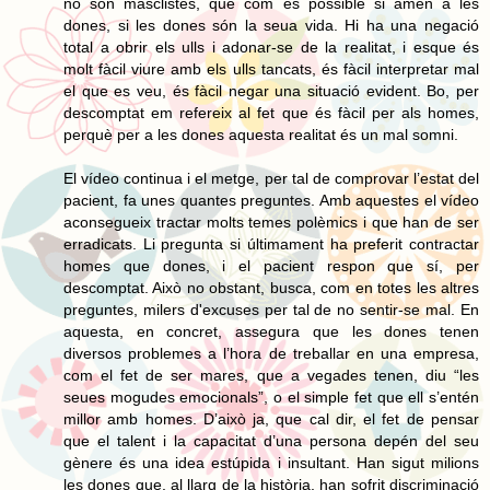
no són masclistes, que com és possible si amen a les
dones, si les dones són la seua vida. Hi ha una negació
total a obrir els ulls i adonar-se de la realitat, i esque és
molt fàcil viure amb els ulls tancats, és fàcil interpretar mal
el que es veu, és fàcil negar una situació evident. Bo, per
descomptat em refereix al fet que és fàcil per als homes,
perquè per a les dones aquesta realitat és un mal somni.
El vídeo continua i el metge, per tal de comprovar l’estat del
pacient, fa unes quantes preguntes. Amb aquestes el vídeo
aconsegueix tractar molts temes polèmics i que han de ser
erradicats. Li pregunta si últimament ha preferit contractar
homes que dones, i el pacient respon que sí, per
descomptat. Això no obstant, busca, com en totes les altres
preguntes, milers d'excuses per tal de no sentir-se mal. En
aquesta, en concret, assegura que les dones tenen
diversos problemes a l’hora de treballar en una empresa,
com el fet de ser mares, que a vegades tenen, diu “les
seues mogudes emocionals”, o el simple fet que ell s’entén
millor amb homes. D’això ja, que cal dir, el fet de pensar
que el talent i la capacitat d’una persona depén del seu
gènere és una idea estúpida i insultant. Han sigut milions
les dones que, al llarg de la història, han sofrit discriminació