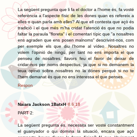
La següent pregunta que li fa el doctor a l'home és, fa vosté
referència a l'aspecte físic de les dones quan es refereix a
elles o quan parla amb elles? Al que ell contesta que açò és
tradició i el que més m'ha cridat l'atenció és que no podia
faltar la paraula "floreta" i el comentari típic que "a nosaltres
ens agraden que ens posen malnoms" descrivint-nos, com
per exemple els que diu l'home al vídeo. Nosaltres no
volem l'opinió de ningú, per tant no ens importa el que
penseu de nosaltres, llavors feu el favor de deixar de
cridar-nos per noms despectius, ja que si no demanem la
teua opinió sobre nosaltres no la dónes perquè si no te
l'hem demanat és que no ens interessa el que penses.
Respon
Naiara Jackson 1BatxH
8.6.18
PART 2:
La següent pregunta és, necessita ser vosté constantment
el guanyador o qui domina la situació, encara que açò