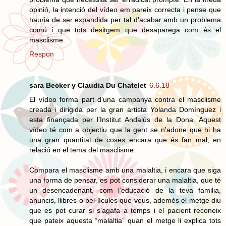
opinió, la intenció del vídeo em pareix correcta i pense que
hauria de ser expandida per tal d’acabar amb un problema
comú i que tots desitgem que desaparega com és el
masclisme.
Respon
sara Becker y Claudia Du Chatelet
6.6.18
El vídeo forma part d’una campanya contra el masclisme
creada i dirigida per la gran artista Yolanda Domínguez i
esta finançada per l’Institut Andalús de la Dona. Aquest
vídeo té com a objectiu que la gent se n'adone que hi ha
una gran quantitat de coses encara que és fan mal, en
relació en el tema del masclisme.
Compara el masclisme amb una malaltia, i encara que siga
una forma de pensar, es pot considerar una malaltia, que té
un desencadenant, com l’educació de la teva familia,
anuncis, llibres o pel·lícules que veus, ademés el metge diu
que es pot curar si s’agafa a temps i el pacient reconeix
que pateix aquesta “malaltia” quan el metge li explica tots