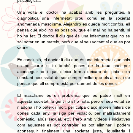
psicològics...
Una volta el doctor ha acabat amb les preguntes, li
diagnostica una infermetat prou comú en la societat
anomenada masclisme. Alejandro es queda molt confós, ell
pensa que això no és possible, que ell mai ho ha sentit, ni
ho ha fet. El doctor li diu que és una infermetat que no se
sol notar en un mateix, però que al seu voltant sí que es pot
veure.
En conclusió, el doctor li diu que és una infermetat que sols
es pot curar si tu també poses de la teua part per
aconseguir-ho i que d’eixa forma deixarà de patir eixa
constant necessitat de ser sempre millor que els altres, i de
pensar que ell sempre està per damunt de les dones.
El masclisme és un problema que es pateix molt en
aquesta societat, la gent no s’ho nota, però el seu voltat se
n’adona i ho pateix i molt, per culpa d’açò moren milers de
dones cada any, ja siga per violació, per maltractament
domèstic, abús sexual, etc. Però amb vídeos i iniciatives
com aquestes es pot controlar, es pot eliminar i podem
aconseguir finalment una societat justa, igualitària i