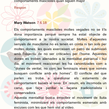
comportaments masclistes quan siguen major
Respon
Mary Watson
7.6.18
Els comportaments masclistes moltes vegades no se li'ls
dona importància perquè sempre ha estat objecte de
comportament a la nostra societat. Moltes d'aquestes
senyals de masclisme no es tenen en conta ni tan sols per
moltes dones, les quals exerceixen un patró de submissió
amb l'objectiu de no ser criticades per l'home. Aquestes
dones es troben alienades a la mentalitat patriarcal i hui
dia, el moviment reaccionari les ha canonitzades com a
''dones de veritat, no com les feminazis eixes que només
busquen conflicte amb els homes''. El conflicte del que
parlen es troba a qüestionar els estaments de
comportament basats al sexe. En resum, els incomoda un
canvi que faça perillar la façana tradicionalista i
conservadora.
Aquesta mentalitat busca empobrir el moviment de lluita
feminista, minimitzant els comportaments esmenats amb
excuses com les que hem vist al vídeo.