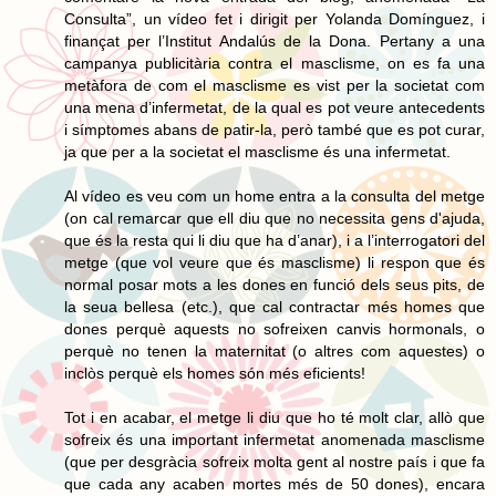
Consulta”, un vídeo fet i dirigit per Yolanda Domínguez, i
finançat per l’Institut Andalús de la Dona. Pertany a una
campanya publicitària contra el masclisme, on es fa una
metàfora de com el masclisme es vist per la societat com
una mena d’infermetat, de la qual es pot veure antecedents
i símptomes abans de patir-la, però també que es pot curar,
ja que per a la societat el masclisme és una infermetat.
Al vídeo es veu com un home entra a la consulta del metge
(on cal remarcar que ell diu que no necessita gens d'ajuda,
que és la resta qui li diu que ha d’anar), i a l’interrogatori del
metge (que vol veure que és masclisme) li respon que és
normal posar mots a les dones en funció dels seus pits, de
la seua bellesa (etc.), que cal contractar més homes que
dones perquè aquests no sofreixen canvis hormonals, o
perquè no tenen la maternitat (o altres com aquestes) o
inclòs perquè els homes són més eficients!
Tot i en acabar, el metge li diu que ho té molt clar, allò que
sofreix és una important infermetat anomenada masclisme
(que per desgràcia sofreix molta gent al nostre país i que fa
que cada any acaben mortes més de 50 dones), encara