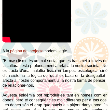
A la
pàgina del projecte
podem llegir:
"El masclisme és un mal social que es transmet a través de
la cultura i està profundament arrelat a la nostra societat. No
es tracta d'una malaltia física ni tampoc psicològica, sinó
d'un sistema la lògica del qual es basa en la desigualtat i
afecta al nostre comportament, a la nostra forma de pensar i
de relacionar-nos.
Aquesta epidèmia pot reproduir-se tant en homes com en
dones, però té conseqüències molt diferents per a tots dos.
Les dones són el grup que pateix els pitjors danys produïts
pel masclisme. Als homes, per contra, els confereix