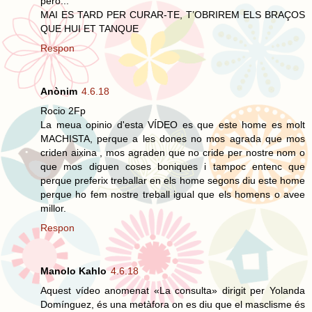
però...
MAI ES TARD PER CURAR-TE, T’OBRIREM ELS BRAÇOS
QUE HUI ET TANQUE
Respon
Anònim
4.6.18
Rocio 2Fp
La meua opinio d'esta VÍDEO es que este home es molt
MACHISTA, perque a les dones no mos agrada que mos
criden aixina , mos agraden que no cride per nostre nom o
que mos diguen coses boniques i tampoc entenc que
perque preferix treballar en els home segons diu este home
perque ho fem nostre treball igual que els homens o avee
millor.
Respon
Manolo Kahlo
4.6.18
Aquest vídeo anomenat «La consulta» dirigit per Yolanda
Domínguez, és una metàfora on es diu que el masclisme és