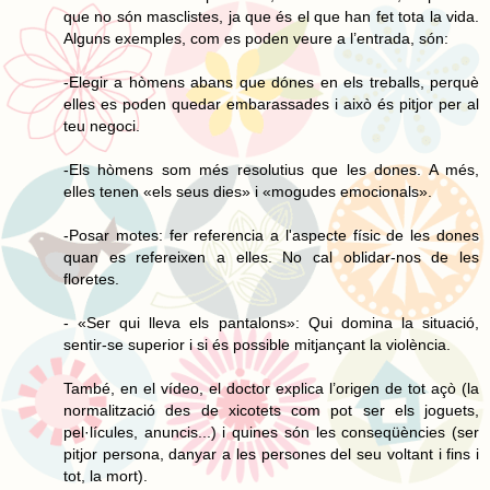
que no són masclistes, ja que és el que han fet tota la vida.
Alguns exemples, com es poden veure a l’entrada, són:
-Elegir a hòmens abans que dónes en els treballs, perquè
elles es poden quedar embarassades i això és pitjor per al
teu negoci.
-Els hòmens som més resolutius que les dones. A més,
elles tenen «els seus dies» i «mogudes emocionals».
-Posar motes: fer referencia a l'aspecte físic de les dones
quan es refereixen a elles. No cal oblidar-nos de les
floretes.
- «Ser qui lleva els pantalons»: Qui domina la situació,
sentir-se superior i si és possible mitjançant la violència.
També, en el vídeo, el doctor explica l’origen de tot açò (la
normalització des de xicotets com pot ser els joguets,
pel·lícules, anuncis...) i quines són les conseqüències (ser
pitjor persona, danyar a les persones del seu voltant i fins i
tot, la mort).