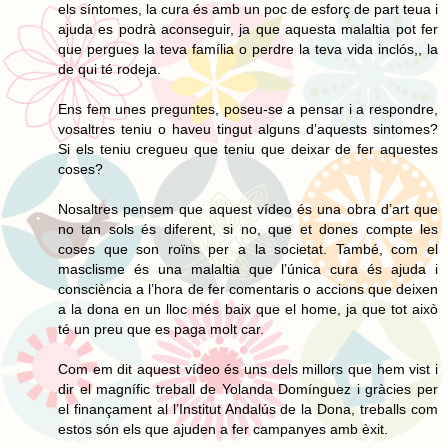
els síntomes, la cura és amb un poc de esforç de part teua i
ajuda es podrà aconseguir, ja que aquesta malaltia pot fer
que pergues la teva família o perdre la teva vida inclós,, la
de qui té rodeja.
Ens fem unes preguntes, poseu-se a pensar i a respondre,
vosaltres teniu o haveu tingut alguns d’aquests sintomes?
Si els teniu cregueu que teniu que deixar de fer aquestes
coses?
Nosaltres pensem que aquest vídeo és una obra d’art que
no tan sols és diferent, si no, que et dones compte les
coses que son roïns per a la societat. També, com el
masclisme és una malaltia que l’única cura és ajuda i
consciència a l’hora de fer comentaris o accions que deixen
a la dona en un lloc més baix que el home, ja que tot això
té un preu que es paga molt car.
Com em dit aquest vídeo és uns dels millors que hem vist i
dir el magnífic treball de Yolanda Domínguez i gràcies per
el finançament al l’Institut Andalús de la Dona, treballs com
estos són els que ajuden a fer campanyes amb èxit.