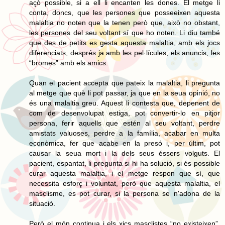
açò possible, si a ell li encanten les dones. El metge li
conta, doncs, que les persones que posseeixen aquesta
malaltia no noten que la tenen però que, això no obstant,
les persones del seu voltant sí que ho noten. Li diu també
que des de petits es gesta aquesta malaltia, amb els jocs
diferenciats, després ja amb les pel·lícules, els anuncis, les
“bromes” amb els amics.
Quan el pacient accepta que pateix la malaltia, li pregunta
al metge que què li pot passar, ja que en la seua opinió, no
és una malaltia greu. Aquest li contesta que, depenent de
com de desenvolupat estiga, pot convertir-lo en pitjor
persona, ferir aquells que estén al seu voltant, perdre
amistats valuoses, perdre a la família, acabar en multa
econòmica, fer que acabe en la presó i, per últim, pot
causar la seua mort i la dels seus éssers volguts. El
pacient, espantat, li pregunta si hi ha solució, si és possible
curar aquesta malaltia, i el metge respon que sí, que
necessita esforç i voluntat, però que aquesta malaltia, el
masclisme, es pot curar, si la persona se n'adona de la
situació.
Però el món continua i els xics masclistes “no existeixen”,