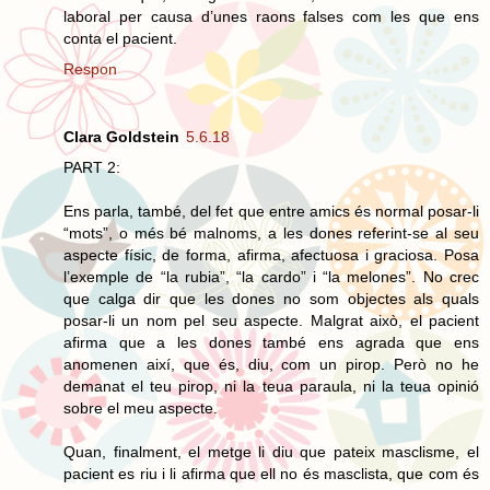
laboral per causa d’unes raons falses com les que ens
conta el pacient.
Respon
Clara Goldstein
5.6.18
PART 2:
Ens parla, també, del fet que entre amics és normal posar-li
“mots”, o més bé malnoms, a les dones referint-se al seu
aspecte físic, de forma, afirma, afectuosa i graciosa. Posa
l’exemple de “la rubia”, “la cardo” i “la melones”. No crec
que calga dir que les dones no som objectes als quals
posar-li un nom pel seu aspecte. Malgrat això, el pacient
afirma que a les dones també ens agrada que ens
anomenen així, que és, diu, com un pirop. Però no he
demanat el teu pirop, ni la teua paraula, ni la teua opinió
sobre el meu aspecte.
Quan, finalment, el metge li diu que pateix masclisme, el
pacient es riu i li afirma que ell no és masclista, que com és