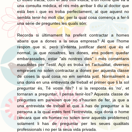
una consulta mèdica, el rés més arribar li diu al doctor que
està ben i que es troba perfectament, al que aquest no
sembla tenir-ho molt clar, per la qual cosa comença a fer-li
una sèrie de preguntes les quals són:
Recorda si últimament ha preferit contractar a homes
abans que a dones a la seua empresa? Al que l'home
respon que si, però s'intenta justificar dient que és el
normal, ja que nosaltres, les dones, ens podem quedar
embarassades, estar "als nostres dies" i més comentaris
masclistes per l'estil. Açò es troba en l'actualitat, diverses
empreses no solen contractar a dones per aquesta classe
de coses la qual cosa no em sembla just. Normalment a
una dona en una entrevista de treball el primer que li la sol
preguntar és, Té vosté fills? I si la resposta és 'no', et
tornaran a preguntar, I pensa tenir-los? Aquesta classe de
preguntes em pareixen que no s'haurien de fer, ja que a
una entrevista de treball el que li has de preguntar a la
persona a la qual estés fent l'entrevista, siga dona o home
(encara que els homes no solen tenir aquests problemes)
solament li has de preguntar per les seues qualitats
professionals i no per la seua vida privada.