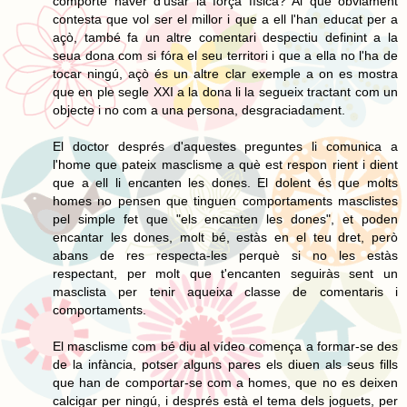
comporte haver d'usar la força física? Al que òbviament
contesta que vol ser el millor i que a ell l'han educat per a
açò, també fa un altre comentari despectiu definint a la
seua dona com si fóra el seu territori i que a ella no l'ha de
tocar ningú, açò és un altre clar exemple a on es mostra
que en ple segle XXI a la dona li la segueix tractant com un
objecte i no com a una persona, desgraciadament.
El doctor després d'aquestes preguntes li comunica a
l'home que pateix masclisme a què est respon rient i dient
que a ell li encanten les dones. El dolent és que molts
homes no pensen que tinguen comportaments masclistes
pel simple fet que "els encanten les dones", et poden
encantar les dones, molt bé, estàs en el teu dret, però
abans de res respecta-les perquè si no les estàs
respectant, per molt que t'encanten seguiràs sent un
masclista per tenir aqueixa classe de comentaris i
comportaments.
El masclisme com bé diu al vídeo comença a formar-se des
de la infància, potser alguns pares els diuen als seus fills
que han de comportar-se com a homes, que no es deixen
calcigar per ningú, i després està el tema dels joguets, per