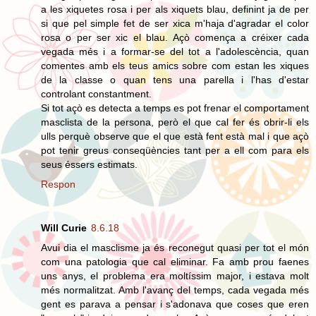
a les xiquetes rosa i per als xiquets blau, definint ja de per
si que pel simple fet de ser xica m'haja d'agradar el color
rosa o per ser xic el blau. Açò comença a créixer cada
vegada més i a formar-se del tot a l'adolescència, quan
comentes amb els teus amics sobre com estan les xiques
de la classe o quan tens una parella i l'has d'estar
controlant constantment.
Si tot açò es detecta a temps es pot frenar el comportament
masclista de la persona, però el que cal fer és obrir-li els
ulls perquè observe que el que està fent està mal i que açò
pot tenir greus conseqüències tant per a ell com para els
seus éssers estimats.
Respon
Will Curie
8.6.18
Avui dia el masclisme ja és reconegut quasi per tot el món
com una patologia que cal eliminar. Fa amb prou faenes
uns anys, el problema era moltíssim major, i estava molt
més normalitzat. Amb l'avanç del temps, cada vegada més
gent es parava a pensar i s'adonava que coses que eren