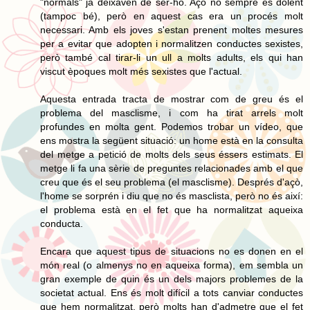
"normals" ja deixaven de ser-ho. Açò no sempre és dolent
(tampoc bé), però en aquest cas era un procés molt
necessari. Amb els joves s'estan prenent moltes mesures
per a evitar que adopten i normalitzen conductes sexistes,
però també cal tirar-li un ull a molts adults, els qui han
viscut èpoques molt més sexistes que l'actual.
Aquesta entrada tracta de mostrar com de greu és el
problema del masclisme, i com ha tirat arrels molt
profundes en molta gent. Podemos trobar un vídeo, que
ens mostra la següent situació: un home està en la consulta
del metge a petició de molts dels seus éssers estimats. El
metge li fa una sèrie de preguntes relacionades amb el que
creu que és el seu problema (el masclisme). Després d'açò,
l'home se sorprén i diu que no és masclista, però no és així:
el problema està en el fet que ha normalitzat aqueixa
conducta.
Encara que aquest tipus de situacions no es donen en el
món real (o almenys no en aqueixa forma), em sembla un
gran exemple de quin és un dels majors problemes de la
societat actual. Ens és molt difícil a tots canviar conductes
que hem normalitzat, però molts han d'admetre que el fet