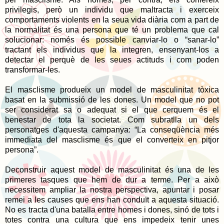
privilegis, però un individu que maltracta i exerceix
comportaments violents en la seua vida diària com a part de
la normalitat és una persona que té un problema que cal
solucionar: només és possible canviar-lo o “sanar-lo”
tractant els individus que la integren, ensenyant-los a
detectar el perquè de les seues actituds i com poden
transformar-les.
El masclisme produeix un model de masculinitat tòxica
basat en la submissió de les dones. Un model que no pot
ser considerat sa o adequat si el que cerquem és el
benestar de tota la societat. Com subratlla un dels
personatges d'aquesta campanya: “La conseqüència més
immediata del masclisme és que el converteix en pitjor
persona”.
Deconstruir aquest model de masculinitat és una de les
primeres tasques que hem de dur a terme. Per a això
necessitem ampliar la nostra perspectiva, apuntar i posar
remei a les causes que ens han conduït a aquesta situació.
No es tracta d'una batalla entre homes i dones, sinó de tots i
totes contra una cultura que ens impedeix tenir unes