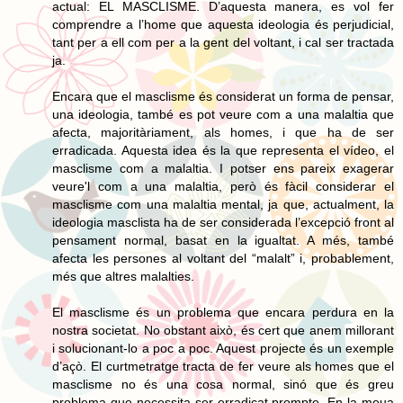
actual: EL MASCLISME. D’aquesta manera, es vol fer
comprendre a l’home que aquesta ideologia és perjudicial,
tant per a ell com per a la gent del voltant, i cal ser tractada
ja.
Encara que el masclisme és considerat un forma de pensar,
una ideologia, també es pot veure com a una malaltia que
afecta, majoritàriament, als homes, i que ha de ser
erradicada. Aquesta idea és la que representa el vídeo, el
masclisme com a malaltia. I potser ens pareix exagerar
veure'l com a una malaltia, però és fàcil considerar el
masclisme com una malaltia mental, ja que, actualment, la
ideologia masclista ha de ser considerada l’excepció front al
pensament normal, basat en la igualtat. A més, també
afecta les persones al voltant del “malalt” i, probablement,
més que altres malalties.
El masclisme és un problema que encara perdura en la
nostra societat. No obstant això, és cert que anem millorant
i solucionant-lo a poc a poc. Aquest projecte és un exemple
d’açò. El curtmetratge tracta de fer veure als homes que el
masclisme no és una cosa normal, sinó que és greu
problema que necessita ser erradicat prompte. En la meua