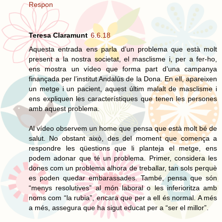
Respon
Teresa Claramunt
6.6.18
Aquesta entrada ens parla d’un problema que està molt
present a la nostra societat, el masclisme i, per a fer-ho,
ens mostra un vídeo que forma part d’una campanya
finançada per l’institut Andalús de la Dona. En ell, apareixen
un metge i un pacient, aquest últim malalt de masclisme i
ens expliquen les característiques que tenen les persones
amb aquest problema.
Al vídeo observem un home que pensa que està molt bé de
salut. No obstant això, des del moment que comença a
respondre les qüestions que li planteja el metge, ens
podem adonar que té un problema. Primer, considera les
dones com un problema alhora de treballar, tan sols perquè
es poden quedar embarassades. També, pensa que són
“menys resolutives” al món laboral o les inferioritza amb
noms com “la rubia”, encara que per a ell és normal. A més
a més, assegura que ha sigut educat per a “ser el millor”.