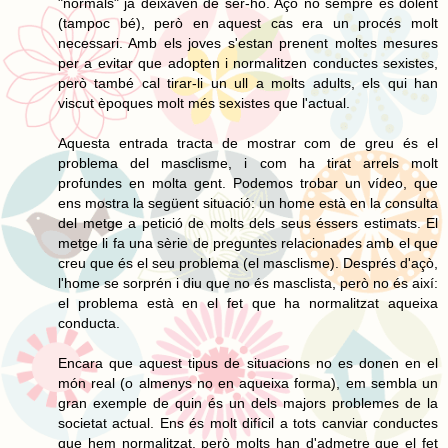
"normals" ja deixaven de ser-ho. Açò no sempre és dolent
(tampoc bé), però en aquest cas era un procés molt
necessari. Amb els joves s'estan prenent moltes mesures
per a evitar que adopten i normalitzen conductes sexistes,
però també cal tirar-li un ull a molts adults, els qui han
viscut èpoques molt més sexistes que l'actual.
Aquesta entrada tracta de mostrar com de greu és el
problema del masclisme, i com ha tirat arrels molt
profundes en molta gent. Podemos trobar un vídeo, que
ens mostra la següent situació: un home està en la consulta
del metge a petició de molts dels seus éssers estimats. El
metge li fa una sèrie de preguntes relacionades amb el que
creu que és el seu problema (el masclisme). Després d'açò,
l'home se sorprén i diu que no és masclista, però no és així:
el problema està en el fet que ha normalitzat aqueixa
conducta.
Encara que aquest tipus de situacions no es donen en el
món real (o almenys no en aqueixa forma), em sembla un
gran exemple de quin és un dels majors problemes de la
societat actual. Ens és molt difícil a tots canviar conductes
que hem normalitzat, però molts han d'admetre que el fet