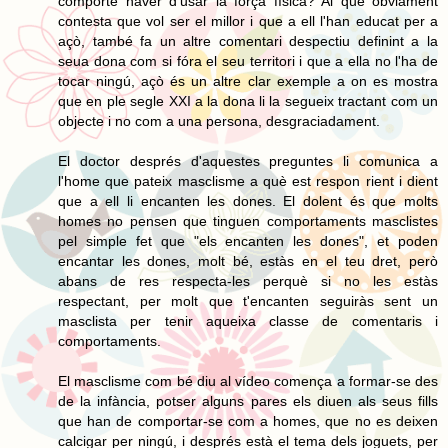
comporte haver d'usar la força física? Al que òbviament
contesta que vol ser el millor i que a ell l'han educat per a
açò, també fa un altre comentari despectiu definint a la
seua dona com si fóra el seu territori i que a ella no l'ha de
tocar ningú, açò és un altre clar exemple a on es mostra
que en ple segle XXI a la dona li la segueix tractant com un
objecte i no com a una persona, desgraciadament.
El doctor després d'aquestes preguntes li comunica a
l'home que pateix masclisme a què est respon rient i dient
que a ell li encanten les dones. El dolent és que molts
homes no pensen que tinguen comportaments masclistes
pel simple fet que "els encanten les dones", et poden
encantar les dones, molt bé, estàs en el teu dret, però
abans de res respecta-les perquè si no les estàs
respectant, per molt que t'encanten seguiràs sent un
masclista per tenir aqueixa classe de comentaris i
comportaments.
El masclisme com bé diu al vídeo comença a formar-se des
de la infància, potser alguns pares els diuen als seus fills
que han de comportar-se com a homes, que no es deixen
calcigar per ningú, i després està el tema dels joguets, per