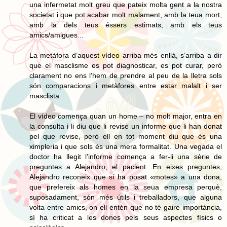
una infermetat molt greu que pateix molta gent a la nostra
societat i que pot acabar molt malament, amb la teua mort,
amb la dels teus éssers estimats, amb els teus
amics/amigues...
La metàfora d’aquest vídeo arriba més enllà, s’arriba a dir
que el masclisme es pot diagnosticar, es pot curar, però
clarament no ens l’hem de prendre al peu de la lletra sols
són comparacions i metàfores entre estar malalt i ser
masclista.
El vídeo comença quan un home – no molt major, entra en
la consulta i li diu que li revise un informe que li han donat
pel que revise, però ell en tot moment diu que és una
ximpleria i que sols és una mera formalitat. Una vegada el
doctor ha llegit l’informe comença a fer-li una sèrie de
preguntes a Alejandro, el pacient. En eixes preguntes,
Alejandro reconeix que sí ha posat «motes» a una dona,
que prefereix als homes en la seua empresa perquè,
suposadament, són més útils i treballadors, que alguna
volta entre amics, on ell entén que no té gaire importància,
sí ha criticat a les dones pels seus aspectes físics o