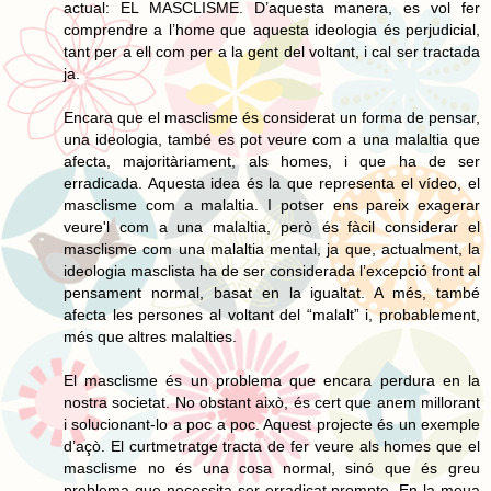
actual: EL MASCLISME. D’aquesta manera, es vol fer
comprendre a l’home que aquesta ideologia és perjudicial,
tant per a ell com per a la gent del voltant, i cal ser tractada
ja.
Encara que el masclisme és considerat un forma de pensar,
una ideologia, també es pot veure com a una malaltia que
afecta, majoritàriament, als homes, i que ha de ser
erradicada. Aquesta idea és la que representa el vídeo, el
masclisme com a malaltia. I potser ens pareix exagerar
veure'l com a una malaltia, però és fàcil considerar el
masclisme com una malaltia mental, ja que, actualment, la
ideologia masclista ha de ser considerada l’excepció front al
pensament normal, basat en la igualtat. A més, també
afecta les persones al voltant del “malalt” i, probablement,
més que altres malalties.
El masclisme és un problema que encara perdura en la
nostra societat. No obstant això, és cert que anem millorant
i solucionant-lo a poc a poc. Aquest projecte és un exemple
d’açò. El curtmetratge tracta de fer veure als homes que el
masclisme no és una cosa normal, sinó que és greu
problema que necessita ser erradicat prompte. En la meua