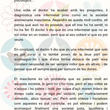
psicològics...
Una volta el doctor ha acabat amb les preguntes, li
diagnostica una infermetat prou comú en la societat
anomenada masclisme. Alejandro es queda molt confós, ell
pensa que això no és possible, que ell mai ho ha sentit, ni
ho ha fet. El doctor li diu que és una infermetat que no se
sol notar en un mateix, però que al seu voltant sí que es pot
veure.
En conclusió, el doctor li diu que és una infermetat que sols
es pot curar si tu també poses de la teua part per
aconseguir-ho i que d’eixa forma deixarà de patir eixa
constant necessitat de ser sempre millor que els altres, i de
pensar que ell sempre està per damunt de les dones.
El masclisme és un problema que es pateix molt en
aquesta societat, la gent no s’ho nota, però el seu voltat se
n’adona i ho pateix i molt, per culpa d’açò moren milers de
dones cada any, ja siga per violació, per maltractament
domèstic, abús sexual, etc. Però amb vídeos i iniciatives
com aquestes es pot controlar, es pot eliminar i podem
aconseguir finalment una societat justa, igualitària i