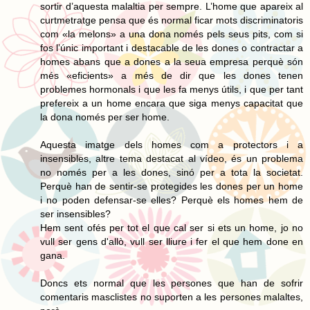
sortir d’aquesta malaltia per sempre. L’home que apareix al
curtmetratge pensa que és normal ficar mots discriminatoris
com «la melons» a una dona només pels seus pits, com si
fos l’únic important i destacable de les dones o contractar a
homes abans que a dones a la seua empresa perquè són
més «eficients» a més de dir que les dones tenen
problemes hormonals i que les fa menys útils, i que per tant
prefereix a un home encara que siga menys capacitat que
la dona només per ser home.
Aquesta imatge dels homes com a protectors i a
insensibles, altre tema destacat al vídeo, és un problema
no només per a les dones, sinó per a tota la societat.
Perquè han de sentir-se protegides les dones per un home
i no poden defensar-se elles? Perquè els homes hem de
ser insensibles?
Hem sent ofés per tot el que cal ser si ets un home, jo no
vull ser gens d'allò, vull ser lliure i fer el que hem done en
gana.
Doncs ets normal que les persones que han de sofrir
comentaris masclistes no suporten a les persones malaltes,