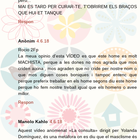
però...
MAI ES TARD PER CURAR-TE, T’OBRIREM ELS BRAÇOS
QUE HUI ET TANQUE
Respon
Anònim
4.6.18
Rocio 2Fp
La meua opinio d'esta VÍDEO es que este home es molt
MACHISTA, perque a les dones no mos agrada que mos
criden aixina , mos agraden que no cride per nostre nom o
que mos diguen coses boniques i tampoc entenc que
perque preferix treballar en els home segons diu este home
perque ho fem nostre treball igual que els homens o avee
millor.
Respon
Manolo Kahlo
4.6.18
Aquest vídeo anomenat «La consulta» dirigit per Yolanda
Domínguez, és una metàfora on es diu que el masclisme és