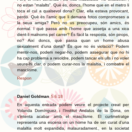
no estan “malalts”. Què és, doncs, l’home que en el metro li
toca el cul a qualsevol dona? Clar, ella estava provocant,
perdó. Què és l’amic que li demana fotos compromeses a
la seua amiga? Però no us preocupeu, són amics, és
normal. I què passa amb l’home que assetja a una xica
dient-li malnoms pel carrer? És fàcil la resposta, són pirops,
no? Així doncs, què passa quan un home abusa
sexualment d’una dona? És que no és violació? Podem
mentir-nos, podem negar-ho, podem assegurar que no hi
ha cap problema a resoldre, podem tancar els ulls i no voler
veure-hi clar, o podem curar-nos la malaltia, i combatre el
masclisme.
Respon
Daniel Goldman
5.6.18
En aquesta entrada podem veure el projecte creat per
Yolanda Domínguez i l’Institut Andalús de la Dona, on
s’intenta acabar amb el masclisme. El curtmetratge
representa una escena on un home ha de ser curat d’una
malaltia molt expandida, malauradament., en la societat