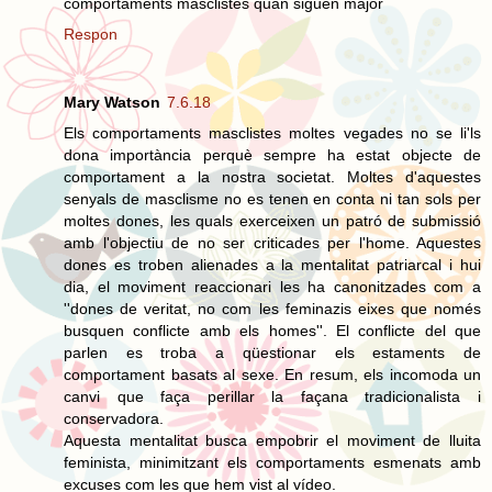
comportaments masclistes quan siguen major
Respon
Mary Watson
7.6.18
Els comportaments masclistes moltes vegades no se li'ls
dona importància perquè sempre ha estat objecte de
comportament a la nostra societat. Moltes d'aquestes
senyals de masclisme no es tenen en conta ni tan sols per
moltes dones, les quals exerceixen un patró de submissió
amb l'objectiu de no ser criticades per l'home. Aquestes
dones es troben alienades a la mentalitat patriarcal i hui
dia, el moviment reaccionari les ha canonitzades com a
''dones de veritat, no com les feminazis eixes que només
busquen conflicte amb els homes''. El conflicte del que
parlen es troba a qüestionar els estaments de
comportament basats al sexe. En resum, els incomoda un
canvi que faça perillar la façana tradicionalista i
conservadora.
Aquesta mentalitat busca empobrir el moviment de lluita
feminista, minimitzant els comportaments esmenats amb
excuses com les que hem vist al vídeo.