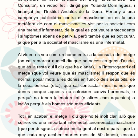
Consulta”, un vídeo fet i dirigit per Yolanda Domínguez, i
finançat per l’Institut Andalús de la Dona. Pertany a una
campanya publicitària contra el masclisme, on es fa una
metàfora de com el masclisme es vist per la societat com
una mena d’infermetat, de la qual es pot veure antecedents
i símptomes abans de patir-la, però també que es pot curar,
ja que per a la societat el masclisme és una infermetat.
Al vídeo es veu com un home entra a la consulta del metge
(on cal remarcar que ell diu que no necessita gens d'ajuda,
que és la resta qui li diu que ha d’anar), i a l’interrogatori del
metge (que vol veure que és masclisme) li respon que és
normal posar mots a les dones en funció dels seus pits, de
la seua bellesa (etc.), que cal contractar més homes que
dones perquè aquests no sofreixen canvis hormonals, o
perquè no tenen la maternitat (o altres com aquestes) o
inclòs perquè els homes són més eficients!
Tot i en acabar, el metge li diu que ho té molt clar, allò que
sofreix és una important infermetat anomenada masclisme
(que per desgràcia sofreix molta gent al nostre país i que fa
que cada any acaben mortes més de 50 dones), encara