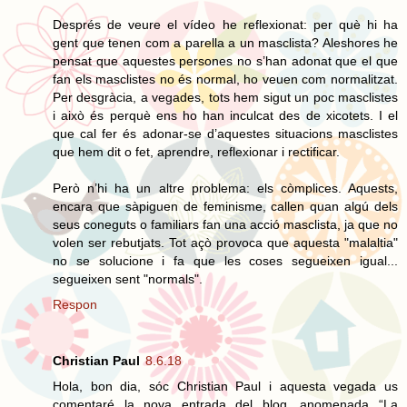
Després de veure el vídeo he reflexionat: per què hi ha
gent que tenen com a parella a un masclista? Aleshores he
pensat que aquestes persones no s’han adonat que el que
fan els masclistes no és normal, ho veuen com normalitzat.
Per desgràcia, a vegades, tots hem sigut un poc masclistes
i això és perquè ens ho han inculcat des de xicotets. I el
que cal fer és adonar-se d’aquestes situacions masclistes
que hem dit o fet, aprendre, reflexionar i rectificar.
Però n’hi ha un altre problema: els còmplices. Aquests,
encara que sàpiguen de feminisme, callen quan algú dels
seus coneguts o familiars fan una acció masclista, ja que no
volen ser rebutjats. Tot açò provoca que aquesta "malaltia"
no se solucione i fa que les coses segueixen igual...
segueixen sent "normals".
Respon
Christian Paul
8.6.18
Hola, bon dia, sóc Christian Paul i aquesta vegada us
comentaré la nova entrada del blog, anomenada “La