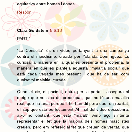
equitativa entre homes i dones.
Respon
Clara Goldstein
5.6.18
PART 1:
“La Consulta” és un vídeo pertanyent a una campanya
contra el masclisme, creada per Yolanda Domínguez. És
curiosa la manera en la qual es presenta el problema, la
manera en què es planteja aquesta “malaltia social” que
està cada vegada més present i que ha de ser, com
qualsevol malaltia, curada.
Quan el xic, el pacient, entra per la porta li assegura al
metge que no s’ha de preocupar, que no té una malaltia
real, que ha anat perquè li ho han dit però que, en realitat,
ell sap que està perfectament. Al final del vídeo descobrirà,
això no obstant, que està “malalt”. Amb açò s’intenta
representar el fet que la majoria dels homes masclistes
creuen, però em refereix al fet que creuen de veritat, que