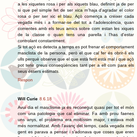
a les xiquetes rosa i per als xiquets blau, definint ja de per
si que pel simple fet de ser xica m'haja d'agradar el color
rosa o per ser xic el blau. Açò comença a créixer cada
vegada més i a formar-se del tot a l'adolescència, quan
comentes amb els teus amics sobre com estan les xiques
de la classe o quan tens una parella i l'has d'estar
controlant constantment.
Si tot açò es detecta a temps es pot frenar el comportament
masclista de la persona, però el que cal fer és obrir-li els
ulls perquè observe que el que està fent està mal i que açò
pot tenir greus conseqüències tant per a ell com para els
seus éssers estimats.
Respon
Will Curie
8.6.18
Avui dia el masclisme ja és reconegut quasi per tot el món
com una patologia que cal eliminar. Fa amb prou faenes
uns anys, el problema era moltíssim major, i estava molt
més normalitzat. Amb l'avanç del temps, cada vegada més
gent es parava a pensar i s'adonava que coses que eren