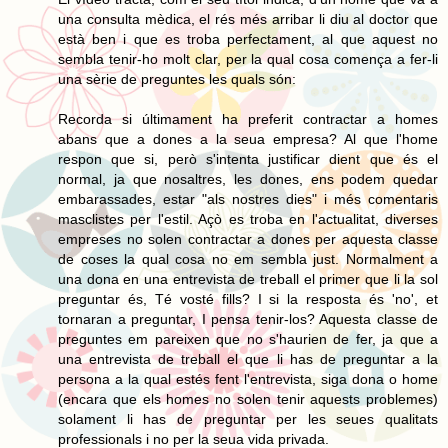
una consulta mèdica, el rés més arribar li diu al doctor que
està ben i que es troba perfectament, al que aquest no
sembla tenir-ho molt clar, per la qual cosa comença a fer-li
una sèrie de preguntes les quals són:
Recorda si últimament ha preferit contractar a homes
abans que a dones a la seua empresa? Al que l'home
respon que si, però s'intenta justificar dient que és el
normal, ja que nosaltres, les dones, ens podem quedar
embarassades, estar "als nostres dies" i més comentaris
masclistes per l'estil. Açò es troba en l'actualitat, diverses
empreses no solen contractar a dones per aquesta classe
de coses la qual cosa no em sembla just. Normalment a
una dona en una entrevista de treball el primer que li la sol
preguntar és, Té vosté fills? I si la resposta és 'no', et
tornaran a preguntar, I pensa tenir-los? Aquesta classe de
preguntes em pareixen que no s'haurien de fer, ja que a
una entrevista de treball el que li has de preguntar a la
persona a la qual estés fent l'entrevista, siga dona o home
(encara que els homes no solen tenir aquests problemes)
solament li has de preguntar per les seues qualitats
professionals i no per la seua vida privada.