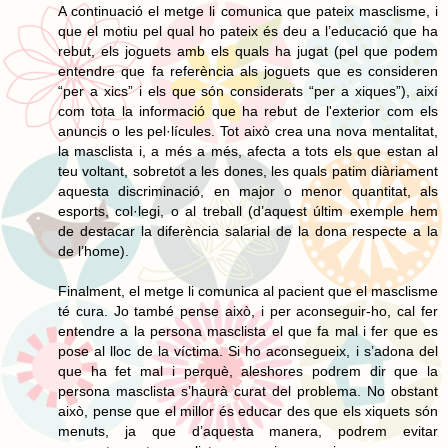
A continuació el metge li comunica que pateix masclisme, i
que el motiu pel qual ho pateix és deu a l’educació que ha
rebut, els joguets amb els quals ha jugat (pel que podem
entendre que fa referència als joguets que es consideren
“per a xics” i els que són considerats “per a xiques”), així
com tota la informació que ha rebut de l'exterior com els
anuncis o les pel·lícules. Tot això crea una nova mentalitat,
la masclista i, a més a més, afecta a tots els que estan al
teu voltant, sobretot a les dones, les quals patim diàriament
aquesta discriminació, en major o menor quantitat, als
esports, col·legi, o al treball (d’aquest últim exemple hem
de destacar la diferència salarial de la dona respecte a la
de l’home).
Finalment, el metge li comunica al pacient que el masclisme
té cura. Jo també pense això, i per aconseguir-ho, cal fer
entendre a la persona masclista el que fa mal i fer que es
pose al lloc de la víctima. Si ho aconsegueix, i s’adona del
que ha fet mal i perquè, aleshores podrem dir que la
persona masclista s’haurà curat del problema. No obstant
això, pense que el millor és educar des que els xiquets són
menuts, ja que d’aquesta manera, podrem evitar