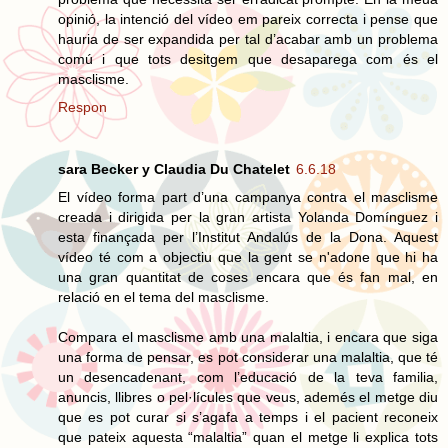
opinió, la intenció del vídeo em pareix correcta i pense que
hauria de ser expandida per tal d’acabar amb un problema
comú i que tots desitgem que desaparega com és el
masclisme.
Respon
sara Becker y Claudia Du Chatelet
6.6.18
El vídeo forma part d’una campanya contra el masclisme
creada i dirigida per la gran artista Yolanda Domínguez i
esta finançada per l’Institut Andalús de la Dona. Aquest
vídeo té com a objectiu que la gent se n'adone que hi ha
una gran quantitat de coses encara que és fan mal, en
relació en el tema del masclisme.
Compara el masclisme amb una malaltia, i encara que siga
una forma de pensar, es pot considerar una malaltia, que té
un desencadenant, com l’educació de la teva familia,
anuncis, llibres o pel·lícules que veus, ademés el metge diu
que es pot curar si s’agafa a temps i el pacient reconeix
que pateix aquesta “malaltia” quan el metge li explica tots