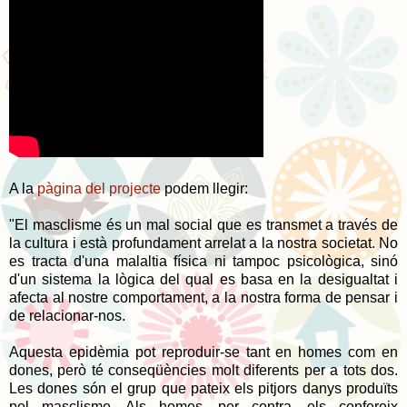
A la
pàgina del projecte
podem llegir:
"El masclisme és un mal social que es transmet a través de
la cultura i està profundament arrelat a la nostra societat. No
es tracta d'una malaltia física ni tampoc psicològica, sinó
d'un sistema la lògica del qual es basa en la desigualtat i
afecta al nostre comportament, a la nostra forma de pensar i
de relacionar-nos.
Aquesta epidèmia pot reproduir-se tant en homes com en
dones, però té conseqüències molt diferents per a tots dos.
Les dones són el grup que pateix els pitjors danys produïts
pel masclisme. Als homes, per contra, els confereix