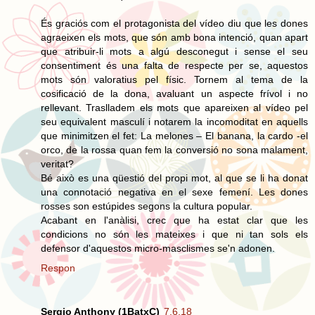
És graciós com el protagonista del vídeo diu que les dones
agraeixen els mots, que són amb bona intenció, quan apart
que atribuir-li mots a algú desconegut i sense el seu
consentiment és una falta de respecte per se, aquestos
mots són valoratius pel físic. Tornem al tema de la
cosificació de la dona, avaluant un aspecte frívol i no
rellevant. Traslladem els mots que apareixen al vídeo pel
seu equivalent masculí i notarem la incomoditat en aquells
que minimitzen el fet: La melones – El banana, la cardo -el
orco, de la rossa quan fem la conversió no sona malament,
veritat?
Bé això es una qüestió del propi mot, al que se li ha donat
una connotació negativa en el sexe femení. Les dones
rosses son estúpides segons la cultura popular.
Acabant en l'anàlisi, crec que ha estat clar que les
condicions no són les mateixes i que ni tan sols els
defensor d'aquestos micro-masclismes se'n adonen.
Respon
Sergio Anthony (1BatxC)
7.6.18