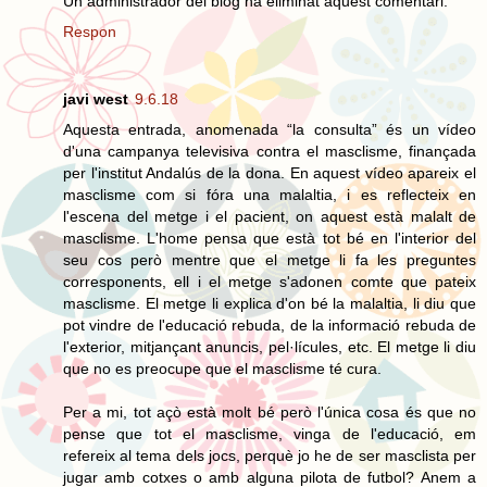
Un administrador del blog ha eliminat aquest comentari.
Respon
javi west
9.6.18
Aquesta entrada, anomenada “la consulta” és un vídeo
d'una campanya televisiva contra el masclisme, finançada
per l'institut Andalús de la dona. En aquest vídeo apareix el
masclisme com si fóra una malaltia, i es reflecteix en
l'escena del metge i el pacient, on aquest està malalt de
masclisme. L'home pensa que està tot bé en l'interior del
seu cos però mentre que el metge li fa les preguntes
corresponents, ell i el metge s'adonen comte que pateix
masclisme. El metge li explica d'on bé la malaltia, li diu que
pot vindre de l'educació rebuda, de la informació rebuda de
l'exterior, mitjançant anuncis, pel·lícules, etc. El metge li diu
que no es preocupe que el masclisme té cura.
Per a mi, tot açò està molt bé però l'única cosa és que no
pense que tot el masclisme, vinga de l'educació, em
refereix al tema dels jocs, perquè jo he de ser masclista per
jugar amb cotxes o amb alguna pilota de futbol? Anem a