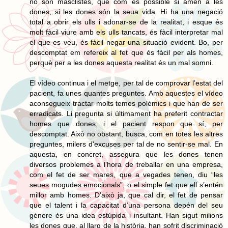
no són masclistes, que com és possible si amen a les
dones, si les dones són la seua vida. Hi ha una negació
total a obrir els ulls i adonar-se de la realitat, i esque és
molt fàcil viure amb els ulls tancats, és fàcil interpretar mal
el que es veu, és fàcil negar una situació evident. Bo, per
descomptat em refereix al fet que és fàcil per als homes,
perquè per a les dones aquesta realitat és un mal somni.
El vídeo continua i el metge, per tal de comprovar l’estat del
pacient, fa unes quantes preguntes. Amb aquestes el vídeo
aconsegueix tractar molts temes polèmics i que han de ser
erradicats. Li pregunta si últimament ha preferit contractar
homes que dones, i el pacient respon que sí, per
descomptat. Això no obstant, busca, com en totes les altres
preguntes, milers d'excuses per tal de no sentir-se mal. En
aquesta, en concret, assegura que les dones tenen
diversos problemes a l’hora de treballar en una empresa,
com el fet de ser mares, que a vegades tenen, diu “les
seues mogudes emocionals”, o el simple fet que ell s’entén
millor amb homes. D’això ja, que cal dir, el fet de pensar
que el talent i la capacitat d’una persona depén del seu
gènere és una idea estúpida i insultant. Han sigut milions
les dones que, al llarg de la història, han sofrit discriminació