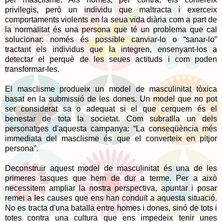
privilegis, però un individu que maltracta i exerceix
comportaments violents en la seua vida diària com a part de
la normalitat és una persona que té un problema que cal
solucionar: només és possible canviar-lo o “sanar-lo”
tractant els individus que la integren, ensenyant-los a
detectar el perquè de les seues actituds i com poden
transformar-les.
El masclisme produeix un model de masculinitat tòxica
basat en la submissió de les dones. Un model que no pot
ser considerat sa o adequat si el que cerquem és el
benestar de tota la societat. Com subratlla un dels
personatges d'aquesta campanya: “La conseqüència més
immediata del masclisme és que el converteix en pitjor
persona”.
Deconstruir aquest model de masculinitat és una de les
primeres tasques que hem de dur a terme. Per a això
necessitem ampliar la nostra perspectiva, apuntar i posar
remei a les causes que ens han conduït a aquesta situació.
No es tracta d'una batalla entre homes i dones, sinó de tots i
totes contra una cultura que ens impedeix tenir unes