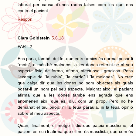
laboral per causa d’unes raons falses com les que ens
conta el pacient.
Respon
Clara Goldstein
5.6.18
PART 2:
Ens parla, també, del fet que entre amics és normal posar-li
“mots”, o més bé malnoms, a les dones referint-se al seu
aspecte físic, de forma, afirma, afectuosa i graciosa. Posa
l’exemple de “la rubia”, “la cardo” i “la melones”. No crec
que calga dir que les dones no som objectes als quals
posar-li un nom pel seu aspecte. Malgrat això, el pacient
afirma que a les dones també ens agrada que ens
anomenen així, que és, diu, com un pirop. Però no he
demanat el teu pirop, ni la teua paraula, ni la teua opinió
sobre el meu aspecte.
Quan, finalment, el metge li diu que pateix masclisme, el
pacient es riu i li afirma que ell no és masclista, que com és