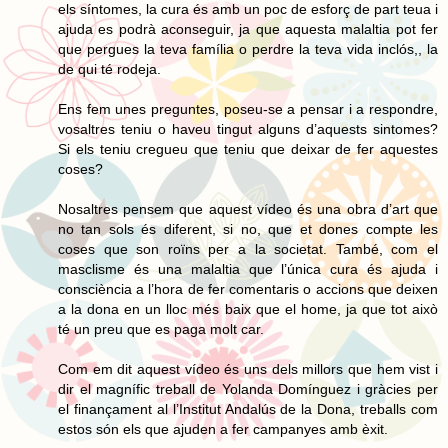
els síntomes, la cura és amb un poc de esforç de part teua i
ajuda es podrà aconseguir, ja que aquesta malaltia pot fer
que pergues la teva família o perdre la teva vida inclós,, la
de qui té rodeja.
Ens fem unes preguntes, poseu-se a pensar i a respondre,
vosaltres teniu o haveu tingut alguns d’aquests sintomes?
Si els teniu cregueu que teniu que deixar de fer aquestes
coses?
Nosaltres pensem que aquest vídeo és una obra d’art que
no tan sols és diferent, si no, que et dones compte les
coses que son roïns per a la societat. També, com el
masclisme és una malaltia que l’única cura és ajuda i
consciència a l’hora de fer comentaris o accions que deixen
a la dona en un lloc més baix que el home, ja que tot això
té un preu que es paga molt car.
Com em dit aquest vídeo és uns dels millors que hem vist i
dir el magnífic treball de Yolanda Domínguez i gràcies per
el finançament al l’Institut Andalús de la Dona, treballs com
estos són els que ajuden a fer campanyes amb èxit.