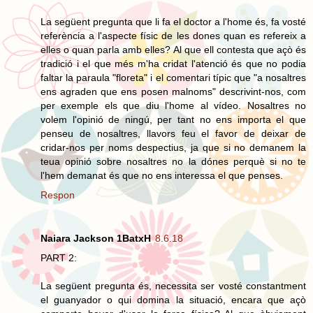
La següent pregunta que li fa el doctor a l'home és, fa vosté
referència a l'aspecte físic de les dones quan es refereix a
elles o quan parla amb elles? Al que ell contesta que açò és
tradició i el que més m'ha cridat l'atenció és que no podia
faltar la paraula "floreta" i el comentari típic que "a nosaltres
ens agraden que ens posen malnoms" descrivint-nos, com
per exemple els que diu l'home al vídeo. Nosaltres no
volem l'opinió de ningú, per tant no ens importa el que
penseu de nosaltres, llavors feu el favor de deixar de
cridar-nos per noms despectius, ja que si no demanem la
teua opinió sobre nosaltres no la dónes perquè si no te
l'hem demanat és que no ens interessa el que penses.
Respon
Naiara Jackson 1BatxH
8.6.18
PART 2:
La següent pregunta és, necessita ser vosté constantment
el guanyador o qui domina la situació, encara que açò