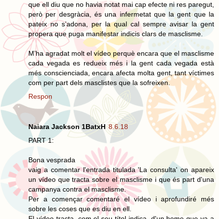
que ell diu que no havia notat mai cap efecte ni res paregut,
però per desgràcia, és una infermetat que la gent que la
pateix no s’adona, per la qual cal sempre avisar la gent
propera que puga manifestar indicis clars de masclisme.
M’ha agradat molt el vídeo perquè encara que el masclisme
cada vegada es redueix més i la gent cada vegada està
més conscienciada, encara afecta molta gent, tant víctimes
com per part dels masclistes que la sofreixen.
Respon
Naiara Jackson 1BatxH
8.6.18
PART 1:
Bona vesprada
vaig a comentar l'entrada titulada 'La consulta' on apareix
un vídeo que tracta sobre el masclisme i que és part d'una
campanya contra el masclisme.
Per a començar comentaré el vídeo i aprofundiré més
sobre les coses que es diu en ell.
El vídeo tracta, com el seu títol indica, d'un home que va a