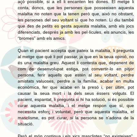
açò possible, si a ell li encanten les dones. El metge li
conta, doncs, que les persones que posseeixen aquesta
malaltia no noten que la tenen però que, això no obstant,
les persones del seu voltant sí que ho noten. Li diu també
que des de petits es gesta aquesta malaltia, amb els jocs
diferenciats, després ja amb les pel·lícules, els anuncis, les
“bromes” amb els amics.
Quan el pacient accepta que pateix la malaltia, li pregunta
al metge que què li pot passar, ja que en la seua opinió, no
és una malaltia greu. Aquest li contesta que, depenent de
com de desenvolupat estiga, pot convertir-lo en pitjor
persona, ferir aquells que estén al seu voltant, perdre
amistats valuoses, perdre a la família, acabar en multa
econòmica, fer que acabe en la presó i, per últim, pot
causar la seua mort i la dels seus éssers volguts. El
pacient, espantat, li pregunta si hi ha solució, si és possible
curar aquesta malaltia, i el metge respon que sí, que
necessita esforç i voluntat, però que aquesta malaltia, el
masclisme, es pot curar, si la persona se n'adona de la
situació.
Però el món continua i els xics masclistes “no existeixen”,