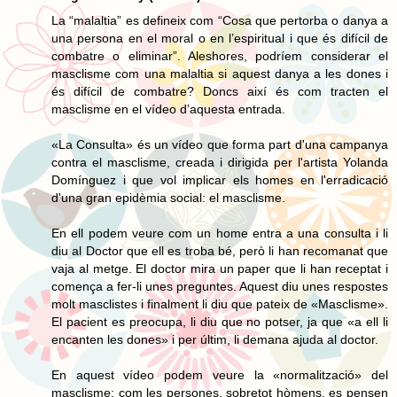
La “malaltia” es defineix com “Cosa que pertorba o danya a
una persona en el moral o en l’espiritual i que és difícil de
combatre o eliminar”. Aleshores, podríem considerar el
masclisme com una malaltia si aquest danya a les dones i
és difícil de combatre? Doncs així és com tracten el
masclisme en el vídeo d’aquesta entrada.
«La Consulta» és un vídeo que forma part d'una campanya
contra el masclisme, creada i dirigida per l'artista Yolanda
Domínguez i que vol implicar els homes en l'erradicació
d'una gran epidèmia social: el masclisme.
En ell podem veure com un home entra a una consulta i li
diu al Doctor que ell es troba bé, però li han recomanat que
vaja al metge. El doctor mira un paper que li han receptat i
comença a fer-li unes preguntes. Aquest diu unes respostes
molt masclistes i finalment li diu que pateix de «Masclisme».
El pacient es preocupa, li diu que no potser, ja que «a ell li
encanten les dones» i per últim, li demana ajuda al doctor.
En aquest vídeo podem veure la «normalització» del
masclisme: com les persones, sobretot hòmens, es pensen