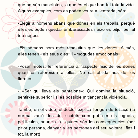
que no són masclistes, ja que és el que han fet tota la vida.
Alguns exemples, com es poden veure a l’entrada, són:
-Elegir a hòmens abans que dónes en els treballs, perquè
elles es poden quedar embarassades i això és pitjor per al
teu negoci.
-Els hòmens som més resolutius que les dones. A més,
elles tenen «els seus dies» i «mogudes emocionals».
-Posar motes: fer referencia a l'aspecte físic de les dones
quan es refereixen a elles. No cal oblidar-nos de les
floretes.
- «Ser qui lleva els pantalons»: Qui domina la situació,
sentir-se superior i si és possible mitjançant la violència.
També, en el vídeo, el doctor explica l’origen de tot açò (la
normalització des de xicotets com pot ser els joguets,
pel·lícules, anuncis...) i quines són les conseqüències (ser
pitjor persona, danyar a les persones del seu voltant i fins i
tot, la mort).