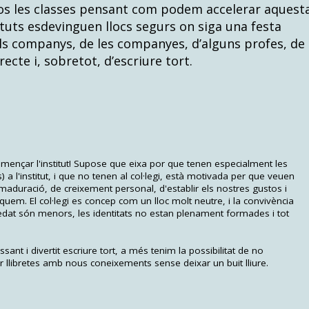
os les classes pensant com podem accelerar aquest
ituts esdevinguen llocs segurs on siga una festa
els companys, de les companyes, d’alguns profes, de
recte i, sobretot, d’escriure tort.
començar l'institut! Supose que eixa por que tenen especialment les
 a l'institut, i que no tenen al col·legi, està motivada per que veuen
duració, de creixement personal, d'establir els nostres gustos i
uem. El col·legi es concep com un lloc molt neutre, i la convivència
'edat són menors, les identitats no estan plenament formades i tot
ant i divertit escriure tort, a més tenim la possibilitat de no
r llibretes amb nous coneixements sense deixar un buit lliure.