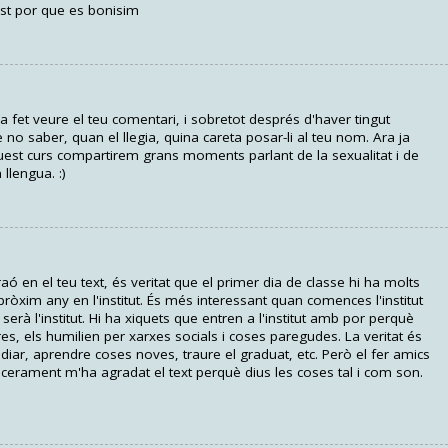
est por que es bonisim
a fet veure el teu comentari, i sobretot després d'haver tingut
no saber, quan el llegia, quina careta posar-li al teu nom. Ara ja
aquest curs compartirem grans moments parlant de la sexualitat i de
 llengua. :)
 en el teu text, és veritat que el primer dia de classe hi ha molts
 pròxim any en l'institut. És més interessant quan comences l'institut
erà l'institut. Hi ha xiquets que entren a l'institut amb por perquè
es, els humilien per xarxes socials i coses paregudes. La veritat és
udiar, aprendre coses noves, traure el graduat, etc. Però el fer amics
cerament m'ha agradat el text perquè dius les coses tal i com son.