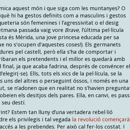
mica aquest món i que siga com les muntanyes? O
què hi ha gestos definits com a masculins i gestos
ueteria són femenines i l’agressivitat o el desig
setmana passada vaig vore
Brave
, l’última pel·lícula
sta és Mèrida, una jove princesa educada per sa
ue no s'ocupen d'aquestes coses!). Els germanets
ures pel castell, però ella s’ha de comportar i
ribaran els pretendents i el millor es quedarà amb
 el final, ja que acaba fadrina, després de convéncer e
elegir(-se). Ells, tots els xics de la pel·lícula, se la
ls uns del altres o perseguint óssos, i només en una
t, se n’adonen que en realitat no s’havien pregunta
obeïen els desitjos dels pares. Ella, en canvi, es pas
l seu destí.
nt? Estem tan lluny d’una vertadera rebel·lió
re els privilegis i tal vegada
la revolució començarà
ccés a les prebendes. Per això cal fer-los costat. I