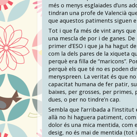
més o menys esglaiades d’uns ad
tindran una profe de Valencià qu
que aquestos patiments siguen e
Tot i que fa més de vint anys qu
una mescla de por i de ganes. De p
primer d’ESO i que ja ha hagut de
com la dels pares de la xiqueta qu
perquè era filla de “maricons”. Po
perquè els que té no es poden dir
menyspreen. La veritat és que no d
capacitat humana de fer patir, su
baixes, per grosses, per primes,
dues, o per no tindre’n cap.
Sembla que l’arribada a l’institu
allà no hi haguera patiment, com si
dolor és una mica mentida, com el
desig, no és mai de mentida (tot i