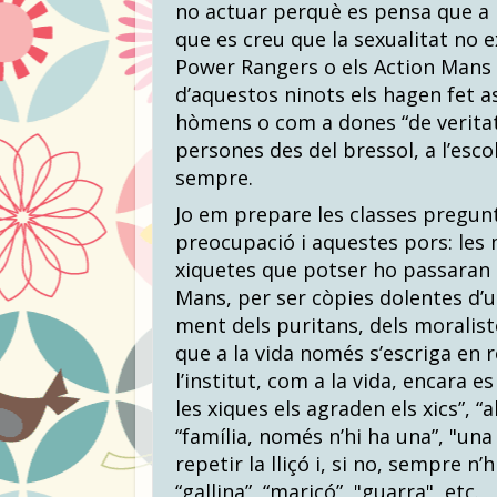
no actuar perquè es pensa que a 
que es creu que la sexualitat no e
Power Rangers o els Action Mans 
d’aquestos ninots els hagen fet 
hòmens o com a dones “de veritat”.
persones des del bressol, a l’escola,
sempre.
Jo em prepare les classes pregun
preocupació i aquestes pors: les m
xiquetes que potser ho passaran
Mans, per ser còpies dolentes d’u
ment dels puritans, dels moraliste
que a la vida només s’escriga en 
l’institut, com a la vida, encara es
les xiques els agraden els xics”, “a
“família, només n’hi ha una”, "una 
repetir la lliçó i, si no, sempre n’
“gallina”, “maricó”, "guarra", etc.