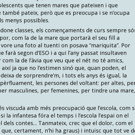
olescents que tenen mares que pateixen i que
e també pateix, però que es preocupa i se n’ocupa
ls menys possibles.
e done classes, els començaments de curs sempre só
or, com la de la mare que portarà el seu fill a
 vore una foto al tuenti on posava “mariquita”. Por
e farà segon d’ESO i a qui l’any passat insultaven
r com la de l’àvia que veu que el nét no té amics,
 així ja que no l’estimen sinó que, quan poden, el
eixa de sorprendre’m, i tots els anys és igual, la
pèrfluament, les persones del voltant: per altes, pe
 per masculines, per femenines, per tindre una mare
t és viscuda amb més preocupació que l’escola, com s
 la infantesa fóra el temps i l’escola l’espai on el
 dels contes... Tanmateix, crec que el dolor, com el
 que, certament, n’hi ha graus) i intuïsc que tot ve d