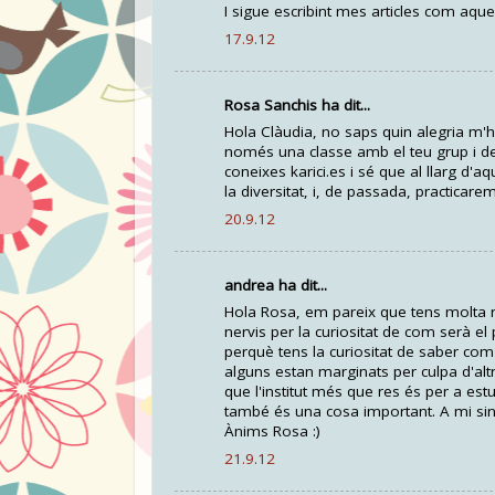
I sigue escribint mes articles com aqu
17.9.12
Rosa Sanchis ha dit...
Hola Clàudia, no saps quin alegria m'h
només una classe amb el teu grup i de 
coneixes karici.es i sé que al llarg d'
la diversitat, i, de passada, practicarem
20.9.12
andrea ha dit...
Hola Rosa, em pareix que tens molta raó
nervis per la curiositat de com serà el
perquè tens la curiositat de saber com s
alguns estan marginats per culpa d'altr
que l'institut més que res és per a est
també és una cosa important. A mi sin
Ànims Rosa :)
21.9.12