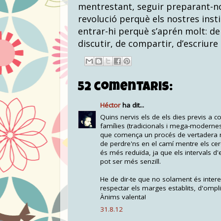
mentrestant, seguir preparant-n
revolució perquè els nostres inst
entrar-hi perquè s’aprén molt: d
discutir, de compartir, d’escriure 
52 comentaris:
Héctor
ha dit...
Quins nervis els de els dies previs a 
famílies (tradicionals i mega-modernes)
que comença un procés de vertadera ma
de perdre'ns en el camí mentre els cerq
és més reduïda, ja que els intervals d
pot ser més senzill.
He de dir-te que no solament és interess
respectar els marges establits, d'ompli
Ànims valenta!
31.8.12