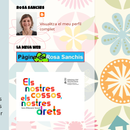
ROSA SANCHIS
Visualitza el meu perfil
complet
LA MEUA WEB
s
s
er