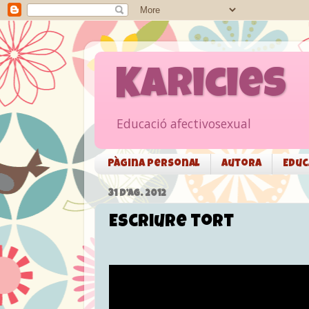
Karicies
Educació afectivosexual
Pàgina personal
Autora
Educ
31 D’AG. 2012
Escriure tort