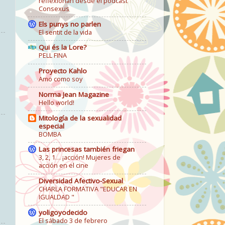
reflexionan desde el podcast
Consexus
Els punys no parlen
El sentit de la vida
Qui és la Lore?
PELL FINA
Proyecto Kahlo
Amo como soy
Norma Jean Magazine
Hello world!
Mitología de la sexualidad
especial
BOMBA
Las princesas también friegan
3, 2, 1… ¡acción! Mujeres de
acción en el cine
Diversidad Afectivo-Sexual
CHARLA FORMATIVA "EDUCAR EN
IGUALDAD "
yoligoyodecido
El sábado 3 de febrero