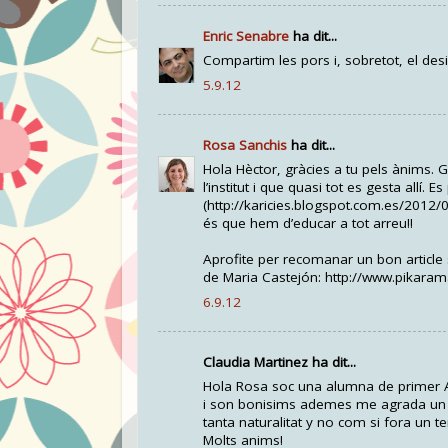
Enric Senabre
ha dit...
Compartim les pors i, sobretot, el des
5.9.12
Rosa Sanchis
ha dit...
Hola Hèctor, gràcies a tu pels ànims. 
l’institut i que quasi tot es gesta allí. 
(http://karicies.blogspot.com.es/2012/0
és que hem d’educar a tot arreu!!
Aprofite per recomanar un bon article
de Maria Castejón: http://www.pikar
6.9.12
Claudia Martinez ha dit...
Hola Rosa soc una alumna de primer A h
i son bonisims ademes me agrada un m
tanta naturalitat y no com si fora un t
Molts anims!