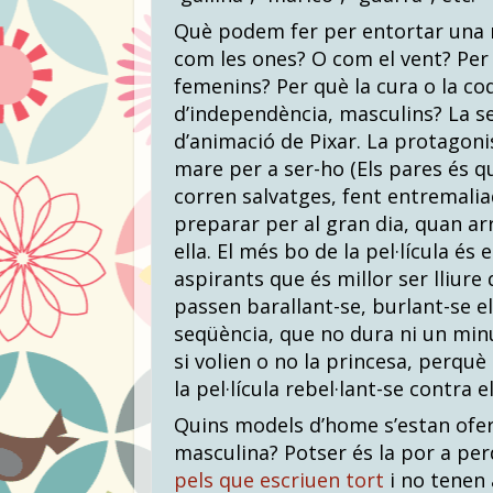
Què podem fer per entortar una 
com les ones? O com el vent? Per 
femenins? Per què la cura o la coq
d’independència, masculins? La 
d’animació de Pixar. La protagoni
mare per a ser-ho (Els pares és q
corren salvatges, fent entremaliad
preparar per al gran dia, quan ar
ella. El més bo de la pel·lícula és
aspirants que és millor ser lliure d’
passen barallant-se, burlant-se e
seqüència, que no dura ni un minu
si volien o no la princesa, perquè 
la pel·lícula rebel·lant-se contra e
Quins models d’home s’estan oferi
masculina? Potser és la por a perd
pels que escriuen tort
i no tenen a