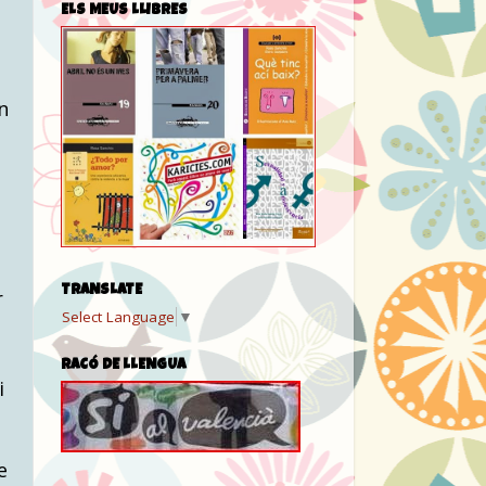
ELS MEUS LLIBRES
n
TRANSLATE
r
Select Language
▼
,
RACÓ DE LLENGUA
i
e