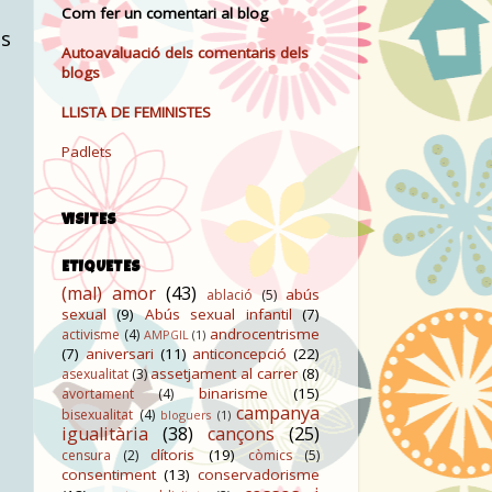
Com fer un comentari al blog
ls
Autoavaluació dels comentaris dels
blogs
LLISTA DE FEMINISTES
Padlets
VISITES
ETIQUETES
(mal) amor
(43)
abús
ablació
(5)
sexual
(9)
Abús sexual infantil
(7)
n
androcentrisme
activisme
(4)
AMPGIL
(1)
(7)
aniversari
(11)
anticoncepció
(22)
assetjament al carrer
(8)
asexualitat
(3)
binarisme
(15)
avortament
(4)
campanya
bisexualitat
(4)
bloguers
(1)
igualitària
(38)
cançons
(25)
clítoris
(19)
censura
(2)
còmics
(5)
consentiment
(13)
conservadorisme