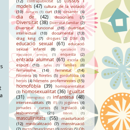
cossos i
(12)
contrapublicitat
(2)
models
(47)
cultura de la violació
(10)
curt
(19)
desamor
(4)
cultures
(1)
dia de
(42)
diccionaris
(7)
Diversitat
(38)
Diversitat familiar
(2)
Diversitat funcional
(10)
diversitat
intel·lectual
(10)
documental
(13)
drag king
(7)
drogues
(2)
DSM
(3)
educació sexual
(61)
educació
sexual infantil
(8)
ejaculació
(1)
enquesta
(2)
ejaculació precoç
(1)
entrada alumnat
(61)
escola
(3)
esport
(10)
ls
famílies
(6)
falles
(1)
feminisme
(14)
feminitat
(14)
Filomena
(6)
floretes
(5)
gordofòbia
(4)
hòmens profeministes
(15)
herois
(4)
homofòbia
(39)
homoparentalitat
t
homosexualitat
(36)
Igualtat
(3)
sa
(31)
infantesa
(48)
immigració
(1)
intersexualitats
(9)
joguines
(4)
ITS
(1)
jornades i cursos
(5)
legislació
(4)
lesbianisme
(21)
llibres
(1)
masculinitats
(55)
masturbació
(12)
medicalització
(7)
menstruació
(7)
Oh
micro(?)masclismes
(6)
notícies
(5)