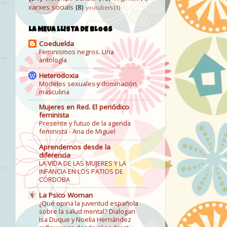
xarxes socials
(8)
youtubers
(1)
LA MEUA LLISTA DE BLOGS
Coeduelda
Feminismos negros. Una
antología
Heterodoxia
Modelos sexuales y dominación
masculina
Mujeres en Red. El periódico
feminista
Presente y futuo de la agenda
feminista - Ana de Miguel
Aprendemos desde la
diferencia
LA VIDA DE LAS MUJERES Y LA
INFANCIA EN LOS PATIOS DE
CÓRDOBA
La Psico Woman
¿Qué opina la juventud española
sobre la salud mental? Dialogan
Isa Duque y Noelia Hernández