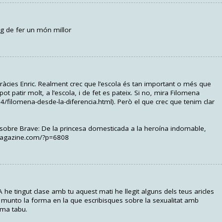
ig de fer un món millor
Gràcies Enric. Realment crec que l’escola és tan important o més que
Es pot patir molt, a l’escola, i de fet es pateix. Si no, mira Filomena
4/filomena-desde-la-diferencia.html). Però el que crec que tenim clar
 sobre Brave: De la princesa domesticada a la heroína indomable,
amagazine.com/?p=6808
e tingut clase amb tu aquest mati he llegit alguns dels teus aricles
unto la forma en la que escribisques sobre la sexualitat amb
ema tabu.