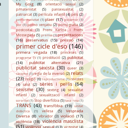
a
My Goig
(8)
orientació sexual
(2)
p/maternitat
(5)
pansexualitat
(2)
patriarcat
(3)
pel·lícula infantil
(4)
pèls
(2)
plaer
(17)
performativitat
(1)
poliamor
(1)
porno venjatiu
(2)
pornografia
(2)
por
(1)
postcoital
(3)
Premi Karícia i Premi
presentacions
Mossegada
(5)
premsa
(1)
(16)
preservatius
(15)
pressió
(14)
primer cicle d'eso
(146)
primera vegada
(18)
princeses
(5)
publicitat
prostitució
(2)
programa TV
(1)
(14)
publicitat alternativa
(21)
publicitat sexista
(30)
queer
(3)
relats
regla de la inversió
(2)
racisme
(1)
(23)
religió
(6)
revistes
reproductisme
(1)
sèries i pel·lis
(64)
(4)
salut
(2)
sexisme
(30)
sexting
(4)
sexualitat
infantil
(2)
sexualització infantil
(2)
Stop diverfòbia
(5)
sororitat
(1)
taxa rosa
(1)
TRANS
(43)
transfòbia
(19)
unitat
Vesprada
vellesa
(5)
didàctica
(1)
Diversa
(8)
violació
(17)
vibrador
(3)
violència masclista
violència
(18)
(51)
violència sexual
(13)
virginitat
(4)