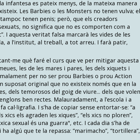
la infantesa es pateix menys, de la mateixa manera
xisteix. Les Barbies o les Monsters no tenen vulva; e
tampoc tenen penis; però, que els creadors
asexuats, no significa que no es comporten com a
 I aquesta veritat falsa marcarà les vides de les
 a l’institut, al treball, a tot arreu. I farà patir,
tant-me què faré el curs que ve per mitigar aquesta
eues, les de les mares i pares, les dels xiquets i
 malament per no ser prou Barbies o prou Action
n suposat original que no existeix només que en la
s, dels temorosos del goig de viure... dels que vole
renglons ben rectes. Malauradament, a l’escola i a
 fa cal·ligrafia. I s’ha de copiar sense entortar-se: “a
ls xics els agraden les xiques”, “els xics no ploren”,
xica sexual és una guarra", etc. I cada dia s’ha de
hi ha algú que te la repassa: “marimacho”, “tortillera”,