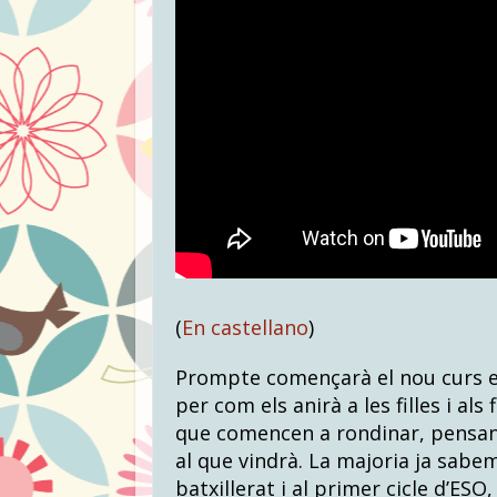
(
En castellano
)
Prompte començarà el nou curs es
per com els anirà a les filles i als
que comencen a rondinar, pensant
al que vindrà. La majoria ja sabe
batxillerat i al primer cicle d’ESO