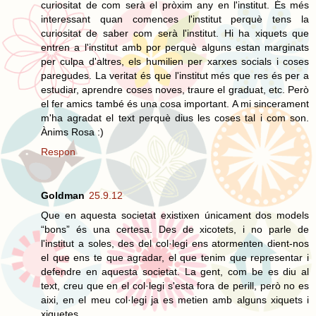
curiositat de com serà el pròxim any en l'institut. És més
interessant quan comences l'institut perquè tens la
curiositat de saber com serà l'institut. Hi ha xiquets que
entren a l'institut amb por perquè alguns estan marginats
per culpa d'altres, els humilien per xarxes socials i coses
paregudes. La veritat és que l'institut més que res és per a
estudiar, aprendre coses noves, traure el graduat, etc. Però
el fer amics també és una cosa important. A mi sincerament
m'ha agradat el text perquè dius les coses tal i com son.
Ànims Rosa :)
Respon
Goldman
25.9.12
Que en aquesta societat existixen únicament dos models
“bons” és una certesa. Des de xicotets, i no parle de
l'institut a soles, des del col·legi ens atormenten dient-nos
el que ens te que agradar, el que tenim que representar i
defendre en aquesta societat. La gent, com be es diu al
text, creu que en el col·legi s'esta fora de perill, però no es
aixi, en el meu col·legi ja es metien amb alguns xiquets i
xiquetes.