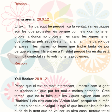
Respon
manu arenal
28.9.12
El text m'ha paregut bé perquè fica la veritat, i si les xiques
són les que protesten és perquè com els xics no tenen
problema doncs no protesten, en canvi les xiques tenen
que protestar pels seus drets humans. I ami me pareix que
el pares i les mares no tenen que tindre tanta de por
perquè els seus fills entren a l'institut perquè hui en dia està
tot molt controlat i si tu vols no tens problemes.
Respon
Yoli Becker
28.9.12
Pense que el text es molt interessant, i mostra com la gent
no s'adona de que pot fer mal a moltes persones. Crec
també, que no fa falta que les xiques siguen com unes
“Barbies” i els xics com els “Action Man” perquè tot el món
té dret a ser el que vulgui i ningú té que insultar-les o fer-les
burla de la gent que no vol ser un altra cosa, perquè tot el