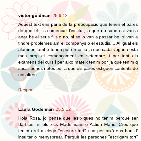
victor goldman
25.9.12
Aquest text ens parla de la preocupació que tenen el pares
de que el fills començar l'institut, ja que no saben si van a
anar be el seus fills o no, si se lo van a passar be, si van a
tindre problemes am el companys o el estudis.... Al igual els
alumnes també tenen por en estiu ja que cada vegada esta
mes prop el començament en setembre, i per tant els
exàmens del curs i per aixo mateix tenim por ja que tenim q
sacar bones notes per a que els pares estiguen contents de
nosaltres.
Respon
Laura Godelman
25.9.12
Hola Rosa, jo pense que les xiques no tenim perquè ser
Barbies, ni els xics Madelmans o Action Mans. Crec que
tenim dret a elegir "escriure tort" i no per aixó ens han d'
insultar o menysprear. Perquè les persones "escrigam tort"