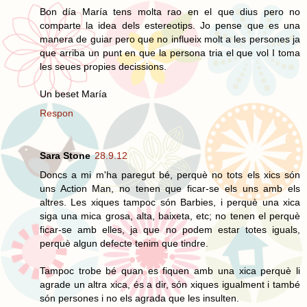
Bon día María tens molta rao en el que dius pero no
comparte la idea dels estereotips. Jo pense que es una
manera de guiar pero que no influeix molt a les persones ja
que arriba un punt en que la persona tria el que vol I toma
les seues propies decissions.
Un beset María
Respon
Sara Stone
28.9.12
Doncs a mi m'ha paregut bé, perquè no tots els xics són
uns Action Man, no tenen que ficar-se els uns amb els
altres. Les xiques tampoc són Barbies, i perquè una xica
siga una mica grosa, alta, baixeta, etc; no tenen el perquè
ficar-se amb elles, ja que no podem estar totes iguals,
perquè algun defecte tenim que tindre.
Tampoc trobe bé quan es fiquen amb una xica perquè li
agrade un altra xica, és a dir, són xiques igualment i també
són persones i no els agrada que les insulten.