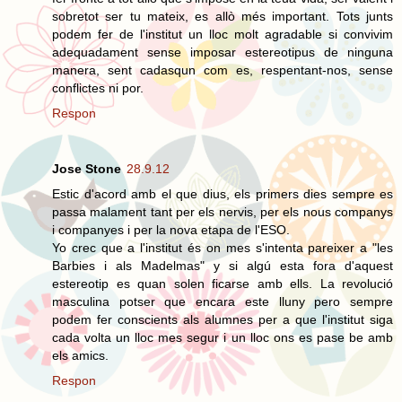
sobretot ser tu mateix, es allò més important. Tots junts
podem fer de l'institut un lloc molt agradable si convivim
adequadament sense imposar estereotipus de ninguna
manera, sent cadasqun com es, respentant-nos, sense
conflictes ni por.
Respon
Jose Stone
28.9.12
Estic d'acord amb el que dius, els primers dies sempre es
passa malament tant per els nervis, per els nous companys
i companyes i per la nova etapa de l'ESO.
Yo crec que a l'institut és on mes s'intenta pareixer a "les
Barbies i als Madelmas" y si algú esta fora d'aquest
estereotip es quan solen ficarse amb ells. La revolució
masculina potser que encara este lluny pero sempre
podem fer conscients als alumnes per a que l'institut siga
cada volta un lloc mes segur i un lloc ons es pase be amb
els amics.
Respon