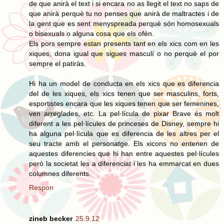
de que anirà el text i si encara no as llegit el text no saps de
que anirà perquè tu no penses que anirà de maltractes i de
la gent que es sent menyspreada perquè són homosexuals
o bisexuals o alguna cosa que els ofén.
Els pors sempre estan presents tant en els xics com en les
xiques, dona igual que sigues masculí o no perquè el por
sempre el patiràs.
Hi ha un model de conducta en els xics que es diferencia
del de les xiques, els xics tenen que ser masculins, forts,
esportistes encara que les xiques tenen que ser femenines,
ven arreglades, etc. La pel·lícula de pixar Brave és molt
diferent a les pel·lícules de princeses de Disney, sempre hi
ha alguna pel·lícula que es diferencia de les altres per el
seu tracte amb el personatge. Els xicons no entenen de
aquestes diferencies que hi han entre aquestes pel·lícules
però la societat les a diferenciat i les ha emmarcat en dues
columnes diferents.
Respon
zineb becker
25.9.12