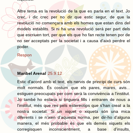
Altre tema es la revolució de la que es parla en el text. Jo
crec, i dic crec per no dir que estic segur, de que la
revolució no començara amb els homes que estan dins del
models establits. Si ni ha una revolució será per part dels
que escriuen tort, per que els que ho fan recte tenen por de
no ser acceptats per la societat i a causa d'això perdre el
poder.
Respon
Maribel Arenal
25.9.12
Estic d'acord amb el text, els nervis de principi de curs són
molt normals. És costum que els pares, mares, avis...
estiguen preocupats per com serà la convivència a l'institut.
Jo també ho estaria si tinguera fills i entraren de nous a
l'institut, més que res pels estereotips que s'han creat a la
nostra societat. Si un xiquet o xiqueta són una mica
diferents i se n'ixen d'aquesta norma, per dir-ho d'alguna
manera, el més probable és que els demés xiquets els
corregisquen inconscientment, a base d'insults,