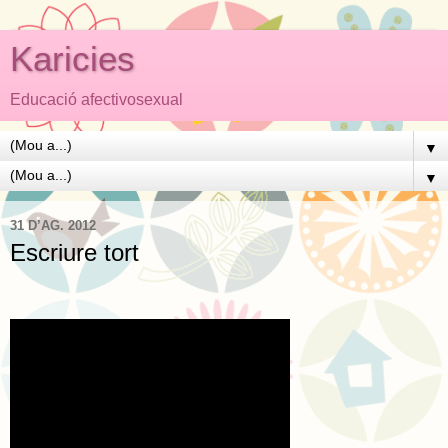
Karicies
Educació afectivosexual
▼
▼
31 D’AG. 2012
Escriure tort