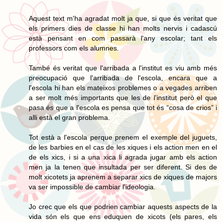
Aquest text m'ha agradat molt ja que, si que és veritat que
els primers dies de classe hi han molts nervis i cadascú
està pensant en com passarà l'any escolar; tant els
professors com els alumnes.
També és veritat que l'arribada a l'institut es viu amb més
preocupació que l'arribada de l'escola, encara que a
l'escola hi han els mateixos problemes o a vegades arriben
a ser molt més importants que les de l'institut però el que
pasa és que a l'escola es pensa que tot és “cosa de crios” i
alli està el gran problema.
Tot està a l'escola perque prenem el exemple del juguets,
de les barbies en el cas de les xiques i els action men en el
de els xics, i si a una xica li agrada jugar amb els action
men ja la tenen que insultada per ser diferent. Si des de
molt xicotets ja aprenem a separar xics de xiques de majors
va ser impossible de cambiar l'ideologia.
Jo crec que els que podrien cambiar aquests aspects de la
vida són els que ens eduquen de xicots (els pares, els