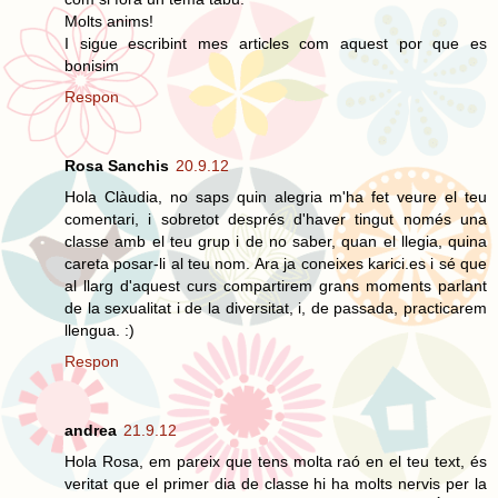
Molts anims!
I sigue escribint mes articles com aquest por que es
bonisim
Respon
Rosa Sanchis
20.9.12
Hola Clàudia, no saps quin alegria m'ha fet veure el teu
comentari, i sobretot després d'haver tingut només una
classe amb el teu grup i de no saber, quan el llegia, quina
careta posar-li al teu nom. Ara ja coneixes karici.es i sé que
al llarg d'aquest curs compartirem grans moments parlant
de la sexualitat i de la diversitat, i, de passada, practicarem
llengua. :)
Respon
andrea
21.9.12
Hola Rosa, em pareix que tens molta raó en el teu text, és
veritat que el primer dia de classe hi ha molts nervis per la