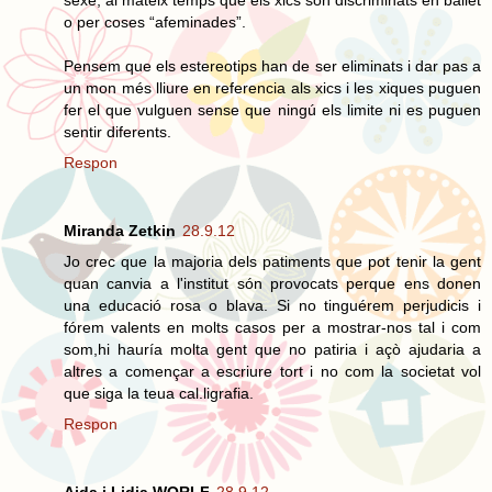
sexe, al mateix temps que els xics son discriminats en ballet
o per coses “afeminades”.
Pensem que els estereotips han de ser eliminats i dar pas a
un mon més lliure en referencia als xics i les xiques puguen
fer el que vulguen sense que ningú els limite ni es puguen
sentir diferents.
Respon
Miranda Zetkin
28.9.12
Jo crec que la majoria dels patiments que pot tenir la gent
quan canvia a l'institut són provocats perque ens donen
una educació rosa o blava. Si no tinguérem perjudicis i
fórem valents en molts casos per a mostrar-nos tal i com
som,hi hauría molta gent que no patiria i açò ajudaria a
altres a començar a escriure tort i no com la societat vol
que siga la teua cal.ligrafia.
Respon