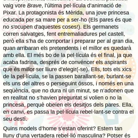
vaig vore
Brave
, l’última pel·lícula d’animació de
Pixar. La protagonista és Mèrida, una jove princesa
educada per sa mare per a ser-ho (Els pares és que
no s'ocupen d'aquestes coses!). Els germanets
corren salvatges, fent entremaliadures pel castell,
però ella s’ha de comportar i preparar per al gran dia,
quan arribaran els pretendents i el millor es quedarà
amb ella. El més bo de la pel·lícula és el final, ja que
acaba fadrina, després de convéncer els aspirants
que és millor ser lliure d’elegir(-se). Ells, tots els xics
de la pel·lícula, se la passen barallant-se, burlant-se
els uns del altres o perseguint óssos, i només en una
seqüència, que no dura ni un minut, se n’adonen que
en realitat no s’havien preguntat si volien o no la
princesa, perquè obeïen els desitjos dels pares. Ella,
en canvi, es passa la pel·lícula rebel·lant-se contra el
seu destí.
Quins models d’home s’estan oferint? Estem tan
lluny d’una vertadera rebel·lió masculina? Potser és