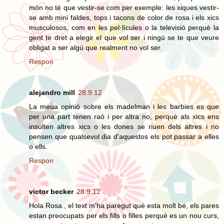
món no té que vestir-se com per exemple: les xiques vestir-
se amb mini faldes, tops i tacons de color de rosa i els xics
musculosos, com en les pel·lícules o la televisió perquè la
gent te dret a elegir el que vol ser i ningú se te que veure
obligat a ser algú que realment no vol ser.
Respon
alejandro mill
28.9.12
La meua opinió sobre els madelman i les barbies es que
per una part tenen raó i per altra no, perquè als xics ens
insulten altres xics o les dones se riuen dels altres i no
pensen que qualsevol dia d'aquestos els pot passar a elles
o ells.
Respon
victor becker
28.9.12
Hola Rosa , el text m'ha paregut què esta molt bé, els pares
estan preocupats per els fills o filles perquè es un nou curs,