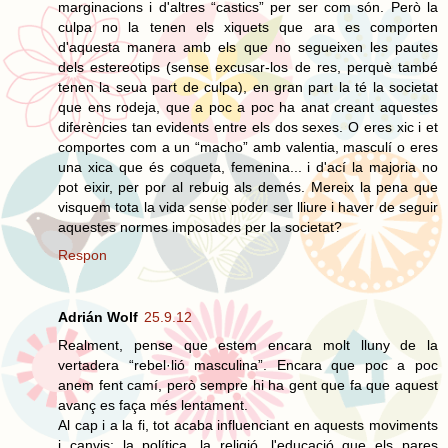
marginacions i d'altres “castics” per ser com són. Però la
culpa no la tenen els xiquets que ara es comporten
d'aquesta manera amb els que no segueixen les pautes
dels estereotips (sense excusar-los de res, perquè també
tenen la seua part de culpa), en gran part la té la societat
que ens rodeja, que a poc a poc ha anat creant aquestes
diferències tan evidents entre els dos sexes. O eres xic i et
comportes com a un “macho” amb valentia, masculí o eres
una xica que és coqueta, femenina... i d'ací la majoria no
pot eixir, per por al rebuig als demés. Mereix la pena que
visquem tota la vida sense poder ser lliure i haver de seguir
aquestes normes imposades per la societat?
Respon
Adrián Wolf
25.9.12
Realment, pense que estem encara molt lluny de la
vertadera “rebel·lió masculina”. Encara que poc a poc
anem fent camí, però sempre hi ha gent que fa que aquest
avanç es faça més lentament.
Al cap i a la fi, tot acaba influenciant en aquests moviments
i canvis: la política, la religió, l'educació que els pares