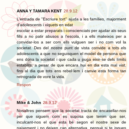
ANNA Y TAMARA KENT
28.9.12
L'entrada de ''Escriure tort'' ajuda a les famílies, majorment
d'adolescents i xiquets en edat
escolar a estar preparats i conscienciats per ajudar als seus
fills a no patir abusos a l'escola, i a ells mateixos per a
convidar-los a ser com ells vulguen ser i no com vol la
societat. Des del nostre punt de vista convide a tots els
adolescents a que no seguisquen el model de persona que
ens dóna la societat i que cada u puga eixir-se dels límits
establits, a pesar de que encara hui en dia esta mal vist,
fins al dia que tots ens rebel·lem i canvie esta forma tan
retrograda de vore la vida.
Respon
Mike & John
28.9.12
Nosaltres pensem que la societat tracta de encasellar-nos
per que siguem com es suposa que tenim que ser,
inculcant-nos el que esta bé segon el nostre sexe de
naixement i no deixen cap alternativa, perquè si te isques