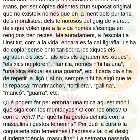
Mans, per ser còpies dolentes d’un suposat original
que no existeix només que en la ment dels puritans,
dels moralistes, dels temorosos del goig de viure...
dels que volen que a la vida només s’escriga en
renglons ben rectes. Malauradament, a l’escola i a
l’institut, com a la vida, encara es fa cal·ligrafia. I s’ha
de copiar sense entortar-se: “a les xiques els
agraden els xics”, “als xics els agraden les xiques”,
“els xics no ploren”, “família, només n’hi ha una”,
"una xica sexual és una guarra", etc. I cada dia s’ha
de repetir la lliçó i, si no, sempre n’hi ha algú que te
la repassa: “marimacho”, “tortillera”, “gallina”,
“maricó”, "guarra", etc.
Què podem fer per entortar una mica aquest món i
que siga com les muntanyes? O com les ones? O
com el vent? Per què hi ha gestos definits com a
masculins i gestos femenins? Per què la cura o la
coqueteria són femenines i l’agressivitat o el desig
d’independència, masculins? La setmana passada