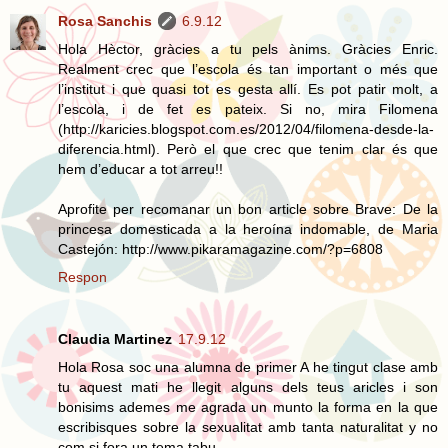
Rosa Sanchis
6.9.12
Hola Hèctor, gràcies a tu pels ànims. Gràcies Enric.
Realment crec que l’escola és tan important o més que
l’institut i que quasi tot es gesta allí. Es pot patir molt, a
l’escola, i de fet es pateix. Si no, mira Filomena
(http://karicies.blogspot.com.es/2012/04/filomena-desde-la-
diferencia.html). Però el que crec que tenim clar és que
hem d’educar a tot arreu!!
Aprofite per recomanar un bon article sobre Brave: De la
princesa domesticada a la heroína indomable, de Maria
Castejón: http://www.pikaramagazine.com/?p=6808
Respon
Claudia Martinez
17.9.12
Hola Rosa soc una alumna de primer A he tingut clase amb
tu aquest mati he llegit alguns dels teus aricles i son
bonisims ademes me agrada un munto la forma en la que
escribisques sobre la sexualitat amb tanta naturalitat y no
com si fora un tema tabu.