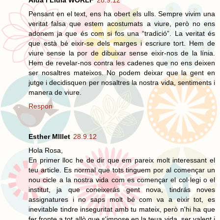
Aida i Lidia WORLF
28.9.12
Pensant en el text, ens ha obert els ulls. Sempre vivim una
veritat falsa que estem acostumats a viure, però no ens
adonem ja que és com si fos una “tradició”. La veritat és
que està bé eixir-se dels marges i escriure tort. Hem de
viure sense la por de dibuixar sense eixir-nos de la línia.
Hem de revelar-nos contra les cadenes que no ens deixen
ser nosaltres mateixos. No podem deixar que la gent en
jutge i decidisquen per nosaltres la nostra vida, sentiments i
manera de viure.
Respon
Esther MIllet
28.9.12
Hola Rosa,
En primer lloc he de dir que em pareix molt interessant el
teu article. Es normal que tots tinguem por al començar un
nou cicle a la nostra vida com es començar el col·legi o el
institut, ja que coneixerás gent nova, tindrás noves
assignatures i no saps molt bé com va a eixir tot, es
inevitable tindre inseguritat amb tu mateix, però n'hi ha que
fer fronte a tot allò que s'impose en la teua vida, ser valent i