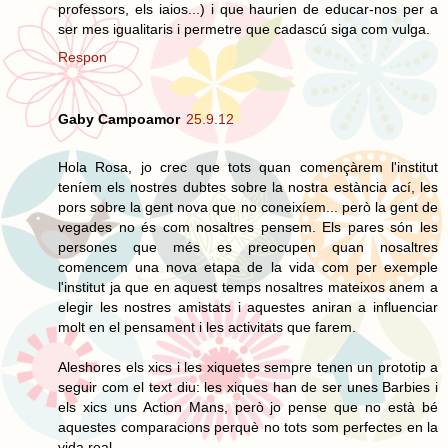
professors, els iaios...) i que haurien de educar-nos per a
ser mes igualitaris i permetre que cadascú siga com vulga.
Respon
Gaby Campoamor
25.9.12
Hola Rosa, jo crec que tots quan començàrem l'institut
teníem els nostres dubtes sobre la nostra estància ací, les
pors sobre la gent nova que no coneixíem... però la gent de
vegades no és com nosaltres pensem. Els pares són les
persones que més es preocupen quan nosaltres
comencem una nova etapa de la vida com per exemple
l'institut ja que en aquest temps nosaltres mateixos anem a
elegir les nostres amistats i aquestes aniran a influenciar
molt en el pensament i les activitats que farem.
Aleshores els xics i les xiquetes sempre tenen un prototip a
seguir com el text diu: les xiques han de ser unes Barbies i
els xics uns Action Mans, però jo pense que no està bé
aquestes comparacions perquè no tots som perfectes en la
vida real.