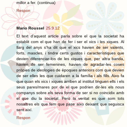
millor a fer. (continua)
Respon
Mario Roussel
25.9.12
El text d'aquest article parla sobre el que la societat ha
establit com el que han de fer i ser el xics i les xiques. Al
llarg del anys s'ha dit que el xics havien de ser valents,
forts, mascles, i tindre certs gustos i característiques que
devien diferenciar-los de les xiques que, per altra banda,
havien de ser femenines, havien de agradar-les coses
pròpies de ideologies de èpoques anteriors com que devien
de ser elles les que cuidaren a la família i als fills. Aixo fa
que quan els xics i xiques arriben al institut tinguen ells i els
seus pares/mares por de el que podrien dir-les els nous
companys sobre els seva forma de ser si no coincidix amb
el que diu la societat. Però la veritat es que som tots
nosaltres els que fem que pase aixo deixant que seguisca
sent així.
Respon