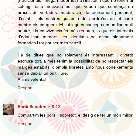
(tradicionals i mega-modernes) a l'institut, i que no tenen al
col·legi, està motivada per que veuen que comença un
procés de vertadera maduració, de creixement personal,
d'establir els nostres gustos i de perdre'ns en el camí
mentre els cerquem. El col·legi es concep com un lloc molt
neutre, i la convivència és més reduïda, ja que els intervals
d'edat són menors, les identitats no estan plenament
formades i tot pot ser més senzill.
He de dir-te que no solament és interessant i divertit
escriure tort, a més tenim la possibilitat de no respectar els
marges establits, d'omplir llibretes amb nous coneixements
sense deixar un buit lliure.
Ànims valenta!
Respon
Enric Senabre
5.9.12
Compartim les pors i, sobretot, el desig de fer un món millor
Respon