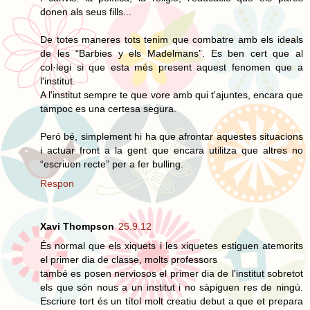
donen als seus fills...
De totes maneres tots tenim que combatre amb els ideals
de les “Barbies y els Madelmans”. Es ben cert que al
col·legi si que esta més present aquest fenomen que a
l'institut.
A l'institut sempre te que vore amb qui t'ajuntes, encara que
tampoc es una certesa segura.
Peró bé, simplement hi ha que afrontar aquestes situacions
i actuar front a la gent que encara utilitza que altres no
“escriuen recte” per a fer bulling.
Respon
Xavi Thompson
25.9.12
És normal que els xiquets i les xiquetes estiguen atemorits
el primer dia de classe, molts professors
també es posen nerviosos el primer dia de l'institut sobretot
els que són nous a un institut i no sàpiguen res de ningú.
Escriure tort és un títol molt creatiu debut a que et prepara