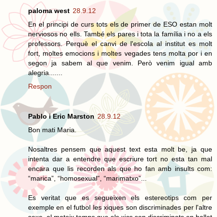
paloma west
28.9.12
En el principi de curs tots els de primer de ESO estan molt
nerviosos no ells. També els pares i tota la família i no a els
professors. Perquè el canvi de l'escola al institut es molt
fort, moltes emocions i moltes vegades tens molta por i en
segon ja sabem al que venim. Però venim igual amb
alegria.......
Respon
Pablo i Eric Marston
28.9.12
Bon mati Maria.
Nosaltres pensem que aquest text esta molt be, ja que
intenta dar a entendre que escriure tort no esta tan mal
encara que lis recorden als que ho fan amb insults com:
“marica”, “homosexual”, “marimatxo”...
Es veritat que es segueixen els estereotips com per
exemple en el futbol les xiques son discriminades per l'altre