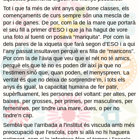
Tot i que fa més de vint anys que done classes, els
començaments de curs sempre són una mescla de
por i de ganes. De por, com la de la mare que portarà
el seu fill a primer d’ESO i que ja ha hagut de vore
una foto al tuenti on posava “mariquita”. Por com la
dels pares de la xiqueta que farà segon d’ESO i a qui
l’any passat insultaven perquè era filla de “maricons”.
Por com la de l’àvia que veu que el nét no té amics,
perquè els que té no es poden dir així ja que no
l’estimen sinó que, quan poden, el menyspreen. La
veritat és que no deixa de sorprendre’m, i tots els
anys és igual, la capacitat humana de fer patir,
supèrfluament, les persones del voltant: per altes, per
baixes, per grosses, per primes, per masculines, per
femenines, per tindre una mare, dues, o per no
tindre’n cap.
Sembla que l’arribada a l’institut és viscuda amb més
preocupació que l’escola, com si allà no hi haguera