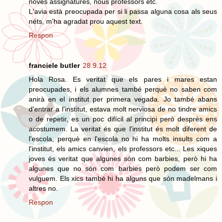
noves assignatures, nous professors etc.
L'avia està preocupada per si li passa alguna cosa als seus
néts, m'ha agradat prou aquest text.
Respon
franciele butler
28.9.12
Hola Rosa. Es veritat que els pares i mares estan
preocupades, i els alumnes també perquè no saben com
anirà en el institut per primera vegada. Jo també abans
d'entrar a l'institut, estava molt nerviosa de no tindre amics
o de repetir, es un poc difícil al principi però després ens
acostumem. La veritat és que l'institut és molt diferent de
l'escola, perquè en l'escola no hi ha molts insults com a
l'institut, els amics canvien, els professors etc... Les xiques
joves és veritat que algunes són com barbies, però hi ha
algunes que no són com barbies però podem ser com
vulguem. Els xics també hi ha alguns que són madelmans i
altres no.
Respon