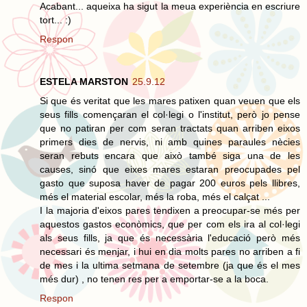
Acabant... aqueixa ha sigut la meua experiència en escriure
tort... :)
Respon
ESTELA MARSTON
25.9.12
Si que és veritat que les mares patixen quan veuen que els
seus fills començaran el col·legi o l'institut, però jo pense
que no patiran per com seran tractats quan arriben eixos
primers dies de nervis, ni amb quines paraules nècies
seran rebuts encara que això també siga una de les
causes, sinó que eixes mares estaran preocupades pel
gasto que suposa haver de pagar 200 euros pels llibres,
més el material escolar, més la roba, més el calçat ...
I la majoria d'eixos pares tendixen a preocupar-se més per
aquestos gastos econòmics, que per com els ira al col·legi
als seus fills, ja que és necessària l'educació però més
necessari és menjar, i hui en dia molts pares no arriben a fi
de mes i la ultima setmana de setembre (ja que és el mes
més dur) , no tenen res per a emportar-se a la boca.
Respon