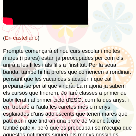
(
En castellano
)
Prompte començarà el nou curs escolar i moltes
mares (i pares) estan ja preocupades per com els
anirà a les filles i als fills a l’institut. Per la seua
banda, també hi ha profes que comencen a rondinar,
pensant que les vacances s’acaben i que cal
preparar-se per al que vindrà. La majoria ja sabem
els cursos que tindrem. Jo faré classes a primer de
batxillerat i al primer cicle d’ESO, com fa dos anys, i
em trobaré a l’aula les caretes més o menys
esglaiades d’uns adolescents que tenen mares que
pateixen i que tindran una profe de Valencià que
també pateix, però que es preocupa i se n’ocupa que
aquestos patiments siguen els menys possibles.