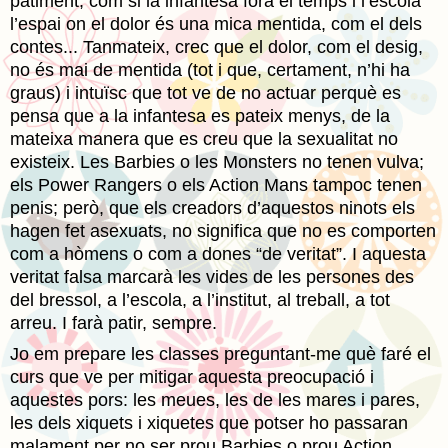
patiment, com si la infantesa fóra el temps i l’escola
l’espai on el dolor és una mica mentida, com el dels
contes... Tanmateix, crec que el dolor, com el desig,
no és mai de mentida (tot i que, certament, n’hi ha
graus) i intuïsc que tot ve de no actuar perquè es
pensa que a la infantesa es pateix menys, de la
mateixa manera que es creu que la sexualitat no
existeix. Les Barbies o les Monsters no tenen vulva;
els Power Rangers o els Action Mans tampoc tenen
penis; però, que els creadors d’aquestos ninots els
hagen fet asexuats, no significa que no es comporten
com a hòmens o com a dones “de veritat”. I aquesta
veritat falsa marcarà les vides de les persones des
del bressol, a l’escola, a l’institut, al treball, a tot
arreu. I farà patir, sempre.
Jo em prepare les classes preguntant-me què faré el
curs que ve per mitigar aquesta preocupació i
aquestes pors: les meues, les de les mares i pares,
les dels xiquets i xiquetes que potser ho passaran
malament per no ser prou Barbies o prou Action