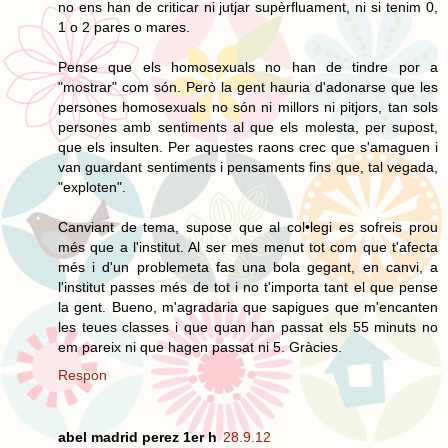
no ens han de criticar ni jutjar supèrfluament, ni si tenim 0,
1 o 2 pares o mares.
Pense que els homosexuals no han de tindre por a
"mostrar" com són. Però la gent hauria d'adonarse que les
persones homosexuals no són ni millors ni pitjors, tan sols
persones amb sentiments al que els molesta, per supost,
que els insulten. Per aquestes raons crec que s'amaguen i
van guardant sentiments i pensaments fins que, tal vegada,
"exploten".
Canviant de tema, supose que al col•legi es sofreis prou
més que a l'institut. Al ser mes menut tot com que t'afecta
més i d'un problemeta fas una bola gegant, en canvi, a
l'institut passes més de tot i no t'importa tant el que pense
la gent. Bueno, m'agradaria que sapigues que m'encanten
les teues classes i que quan han passat els 55 minuts no
em pareix ni que hagen passat ni 5. Gràcies.
Respon
abel madrid perez 1er h
28.9.12