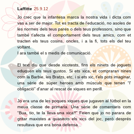
Laffitte
25.9.12
Jo crec que la infantesa marca la nostra vida i dicta com
vas a ser de major. Tot es tracta de l'educació, no asoles de
les normes dels teus pares o dels teus professors, sino que
també t'afecta el comportament dels teus amics, com et
tracten els teus cosins, oncles, i a la fi, tots els del teu
voltant.
I ara també el s medis de comunicació.
El text diu que desde xicotests, fins els ninets de joguets
eduquen els teus gustos. Si ets xica, et compraran nines
com la Barbie, les Bratzs, etc, i si ets xic, t'els pots imaginar,
una sèrie de súper heroes amb músculs que tenen “l'
obligació” d'anar al rescat de xiques en perill.
Jo era una de les poques xiques que jugaven al fútbol en la
meua classe de primaria. Una sèrie de comentaris com
“Bua, tio, te la lleva una xica!!” Feien que jo no parara de
gritar maxistes a quasitots els xics del joc, però després
resultava que era bona defensa...