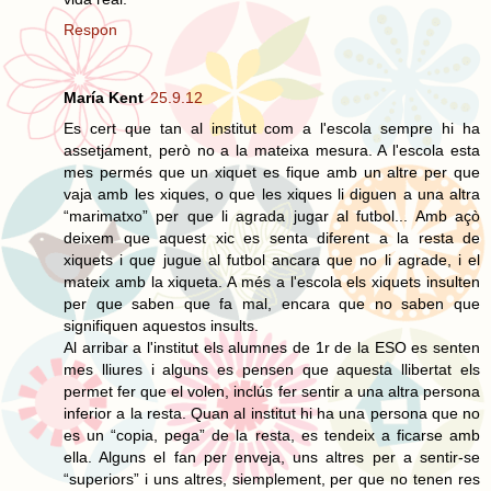
Respon
María Kent
25.9.12
Es cert que tan al institut com a l'escola sempre hi ha
assetjament, però no a la mateixa mesura. A l'escola esta
mes permés que un xiquet es fique amb un altre per que
vaja amb les xiques, o que les xiques li diguen a una altra
“marimatxo” per que li agrada jugar al futbol... Amb açò
deixem que aquest xic es senta diferent a la resta de
xiquets i que jugue al futbol ancara que no li agrade, i el
mateix amb la xiqueta. A més a l'escola els xiquets insulten
per que saben que fa mal, encara que no saben que
signifiquen aquestos insults.
Al arribar a l'institut els alumnes de 1r de la ESO es senten
mes lliures i alguns es pensen que aquesta llibertat els
permet fer que el volen, inclús fer sentir a una altra persona
inferior a la resta. Quan al institut hi ha una persona que no
es un “copia, pega” de la resta, es tendeix a ficarse amb
ella. Alguns el fan per enveja, uns altres per a sentir-se
“superiors” i uns altres, siemplement, per que no tenen res