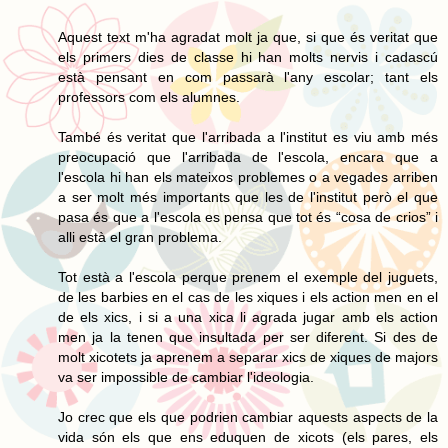
Aquest text m'ha agradat molt ja que, si que és veritat que
els primers dies de classe hi han molts nervis i cadascú
està pensant en com passarà l'any escolar; tant els
professors com els alumnes.
També és veritat que l'arribada a l'institut es viu amb més
preocupació que l'arribada de l'escola, encara que a
l'escola hi han els mateixos problemes o a vegades arriben
a ser molt més importants que les de l'institut però el que
pasa és que a l'escola es pensa que tot és “cosa de crios” i
alli està el gran problema.
Tot està a l'escola perque prenem el exemple del juguets,
de les barbies en el cas de les xiques i els action men en el
de els xics, i si a una xica li agrada jugar amb els action
men ja la tenen que insultada per ser diferent. Si des de
molt xicotets ja aprenem a separar xics de xiques de majors
va ser impossible de cambiar l'ideologia.
Jo crec que els que podrien cambiar aquests aspects de la
vida són els que ens eduquen de xicots (els pares, els