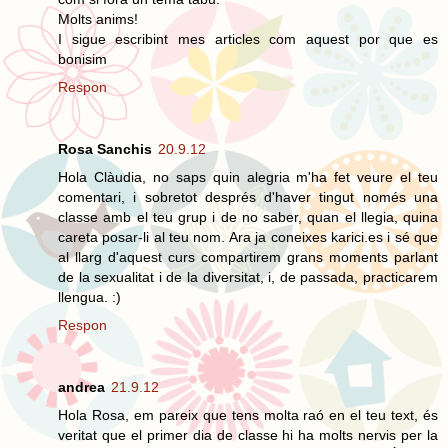
Molts anims!
I sigue escribint mes articles com aquest por que es
bonisim
Respon
Rosa Sanchis
20.9.12
Hola Clàudia, no saps quin alegria m'ha fet veure el teu
comentari, i sobretot després d'haver tingut només una
classe amb el teu grup i de no saber, quan el llegia, quina
careta posar-li al teu nom. Ara ja coneixes karici.es i sé que
al llarg d'aquest curs compartirem grans moments parlant
de la sexualitat i de la diversitat, i, de passada, practicarem
llengua. :)
Respon
andrea
21.9.12
Hola Rosa, em pareix que tens molta raó en el teu text, és
veritat que el primer dia de classe hi ha molts nervis per la