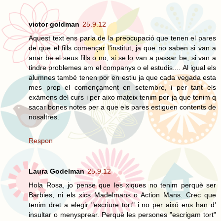
victor goldman
25.9.12
Aquest text ens parla de la preocupació que tenen el pares
de que el fills començar l'institut, ja que no saben si van a
anar be el seus fills o no, si se lo van a passar be, si van a
tindre problemes am el companys o el estudis.... Al igual els
alumnes també tenen por en estiu ja que cada vegada esta
mes prop el començament en setembre, i per tant els
exàmens del curs i per aixo mateix tenim por ja que tenim q
sacar bones notes per a que els pares estiguen contents de
nosaltres.
Respon
Laura Godelman
25.9.12
Hola Rosa, jo pense que les xiques no tenim perquè ser
Barbies, ni els xics Madelmans o Action Mans. Crec que
tenim dret a elegir "escriure tort" i no per aixó ens han d'
insultar o menysprear. Perquè les persones "escrigam tort"