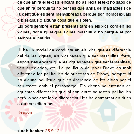
de que anirà el text i si encara no as llegit el text no saps de
que anirà perquè tu no penses que anirà de maltractes i de
la gent que es sent menyspreada perquè són homosexuals
o bisexuals o alguna cosa que els ofén.
Els pors sempre estan presents tant en els xics com en les
xiques, dona igual que sigues masculí o no perquè el por
sempre el patiràs.
Hi ha un model de conducta en els xics que es diferencia
del de les xiques, els xics tenen que ser masculins, forts,
esportistes encara que les xiques tenen que ser femenines,
ven arreglades, etc. La pel·lícula de pixar Brave és molt
diferent a les pel·lícules de princeses de Disney, sempre hi
ha alguna pel·lícula que es diferencia de les altres per el
seu tracte amb el personatge. Els xicons no entenen de
aquestes diferencies que hi han entre aquestes pel·lícules
però la societat les a diferenciat i les ha emmarcat en dues
columnes diferents.
Respon
zineb becker
25.9.12