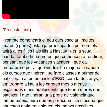
(
En castellano
)
Prompte començarà el nou curs escolar i moltes
mares (i pares) estan ja preocupades per com els
anirà a les filles i als fills a l’institut. Per la seua
banda, també hi ha profes que comencen a rondinar,
pensant que les vacances s’acaben i que cal
preparar-se per al que vindrà. La majoria ja sabem
els cursos que tindrem. Jo faré classes a primer de
batxillerat i al primer cicle d’ESO, com fa dos anys, i
em trobaré a l’aula les caretes més o menys
esglaiades d’uns adolescents que tenen mares que
pateixen i que tindran una profe de Valencià que
també pateix, però que es preocupa i se n’ocupa que
aquestos patiments siguen els menys possibles.