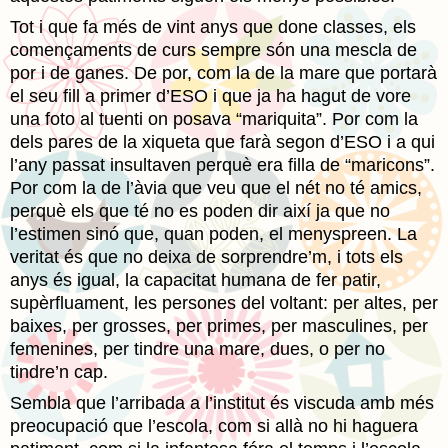
Tot i que fa més de vint anys que done classes, els
començaments de curs sempre són una mescla de
por i de ganes. De por, com la de la mare que portarà
el seu fill a primer d’ESO i que ja ha hagut de vore
una foto al tuenti on posava “mariquita”. Por com la
dels pares de la xiqueta que farà segon d’ESO i a qui
l’any passat insultaven perquè era filla de “maricons”.
Por com la de l’àvia que veu que el nét no té amics,
perquè els que té no es poden dir així ja que no
l’estimen sinó que, quan poden, el menyspreen. La
veritat és que no deixa de sorprendre’m, i tots els
anys és igual, la capacitat humana de fer patir,
supèrfluament, les persones del voltant: per altes, per
baixes, per grosses, per primes, per masculines, per
femenines, per tindre una mare, dues, o per no
tindre’n cap.
Sembla que l’arribada a l’institut és viscuda amb més
preocupació que l’escola, com si allà no hi haguera