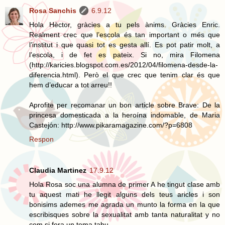
Rosa Sanchis
6.9.12
Hola Hèctor, gràcies a tu pels ànims. Gràcies Enric.
Realment crec que l’escola és tan important o més que
l’institut i que quasi tot es gesta allí. Es pot patir molt, a
l’escola, i de fet es pateix. Si no, mira Filomena
(http://karicies.blogspot.com.es/2012/04/filomena-desde-la-
diferencia.html). Però el que crec que tenim clar és que
hem d’educar a tot arreu!!
Aprofite per recomanar un bon article sobre Brave: De la
princesa domesticada a la heroína indomable, de Maria
Castejón: http://www.pikaramagazine.com/?p=6808
Respon
Claudia Martinez
17.9.12
Hola Rosa soc una alumna de primer A he tingut clase amb
tu aquest mati he llegit alguns dels teus aricles i son
bonisims ademes me agrada un munto la forma en la que
escribisques sobre la sexualitat amb tanta naturalitat y no
com si fora un tema tabu.