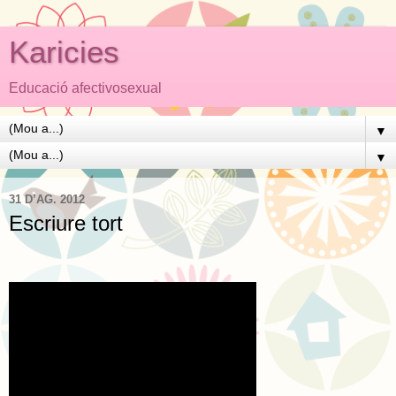
Karicies
Educació afectivosexual
▼
▼
31 D’AG. 2012
Escriure tort