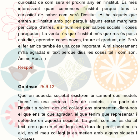
curiositat de com serà el pròxim any en l'institut. És més
interessant quan comences l'institut perquè tens la
curiositat de saber com serà l'institut. Hi ha xiquets que
entren a l'institut amb por perquè alguns estan marginats
per culpa d'altres, els humilien per xarxes socials i coses
paregudes. La veritat és que l'institut més que res és per a
estudiar, aprendre coses noves, traure el graduat, etc. Però
el fer amics també és una cosa important. A mi sincerament
m'ha agradat el text perquè dius les coses tal i com son.
Ànims Rosa :)
Respon
Goldman
25.9.12
Que en aquesta societat existixen únicament dos models
“bons” és una certesa. Des de xicotets, i no parle de
l'institut a soles, des del col·legi ens atormenten dient-nos
el que ens te que agradar, el que tenim que representar i
defendre en aquesta societat. La gent, com be es diu al
text, creu que en el col·legi s'esta fora de perill, però no es
aixi, en el meu col·legi ja es metien amb alguns xiquets i
xiquetes.