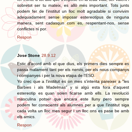
sobretot ser tu mateix, es allò més important. Tots junts
podem fer de l'institut un lloc molt agradable si convivim
adequadament sense imposar estereotipus de ninguna
manera, sent cadasqun com es, respentant-nos, sense
conflictes ni por.
Respon
Jose Stone
28.9.12
Estic d'acord amb el que dius, els primers dies sempre es
passa malament tant per els nervis, per els nous companys
i companyes i per la nova etapa de l'ESO.
Yo crec que a l'institut és on mes s'intenta pareixer a "les
Barbies i als Madelmas" y si algú esta fora d'aquest
estereotip es quan solen ficarse amb ells. La revolució
masculina potser que encara este lluny pero sempre
podem fer conscients als alumnes per a que l'institut siga
cada volta un lloc mes segur i un lloc ons es pase be amb
els amics.
Respon