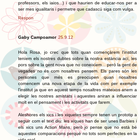
professors, els iaios...) i que haurien de educar-nos per a
ser mes igualitaris i permetre que cadascú siga com vulga.
Respon
Gaby Campoamor
25.9.12
Hola Rosa, jo crec que tots quan començàrem l'institut
teníem els nostres dubtes sobre la nostra estància ací, les
pors sobre la gent nova que no coneixíem... però la gent de
vegades no és com nosaltres pensem. Els pares són les
persones que més es preocupen quan nosaltres
comencem una nova etapa de la vida com per exemple
l'institut ja que en aquest temps nosaltres mateixos anem a
elegir les nostres amistats i aquestes aniran a influenciar
molt en el pensament i les activitats que farem.
Aleshores els xics i les xiquetes sempre tenen un prototip a
seguir com el text diu: les xiques han de ser unes Barbies i
els xics uns Action Mans, però jo pense que no està bé
aquestes comparacions perquè no tots som perfectes en la
vida real.