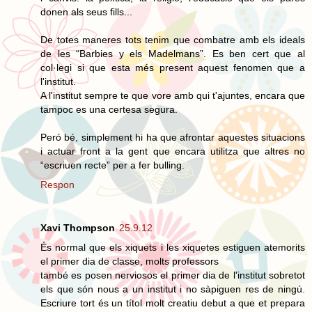
donen als seus fills...
De totes maneres tots tenim que combatre amb els ideals
de les “Barbies y els Madelmans”. Es ben cert que al
col·legi si que esta més present aquest fenomen que a
l'institut.
A l'institut sempre te que vore amb qui t'ajuntes, encara que
tampoc es una certesa segura.
Peró bé, simplement hi ha que afrontar aquestes situacions
i actuar front a la gent que encara utilitza que altres no
“escriuen recte” per a fer bulling.
Respon
Xavi Thompson
25.9.12
És normal que els xiquets i les xiquetes estiguen atemorits
el primer dia de classe, molts professors
també es posen nerviosos el primer dia de l'institut sobretot
els que són nous a un institut i no sàpiguen res de ningú.
Escriure tort és un títol molt creatiu debut a que et prepara