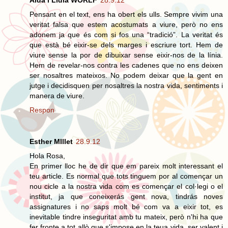
Aida i Lidia WORLF
28.9.12
Pensant en el text, ens ha obert els ulls. Sempre vivim una
veritat falsa que estem acostumats a viure, però no ens
adonem ja que és com si fos una “tradició”. La veritat és
que està bé eixir-se dels marges i escriure tort. Hem de
viure sense la por de dibuixar sense eixir-nos de la línia.
Hem de revelar-nos contra les cadenes que no ens deixen
ser nosaltres mateixos. No podem deixar que la gent en
jutge i decidisquen per nosaltres la nostra vida, sentiments i
manera de viure.
Respon
Esther MIllet
28.9.12
Hola Rosa,
En primer lloc he de dir que em pareix molt interessant el
teu article. Es normal que tots tinguem por al començar un
nou cicle a la nostra vida com es començar el col·legi o el
institut, ja que coneixerás gent nova, tindrás noves
assignatures i no saps molt bé com va a eixir tot, es
inevitable tindre inseguritat amb tu mateix, però n'hi ha que
fer fronte a tot allò que s'impose en la teua vida, ser valent i