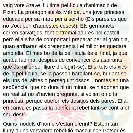
vaig vore
Brave
, l’última pel·lícula d’animació de
Pixar. La protagonista és Mèrida, una jove princesa
educada per sa mare per a ser-ho (Els pares és que
no s'ocupen d'aquestes coses!). Els germanets
corren salvatges, fent entremaliadures pel castell,
però ella s’ha de comportar i preparar per al gran dia,
quan arribaran els pretendents i el millor es quedarà
amb ella. El més bo de la pel·lícula és el final, ja que
acaba fadrina, després de convéncer els aspirants
que és millor ser lliure d’elegir(-se). Ells, tots els xics
de la pel·lícula, se la passen barallant-se, burlant-se
els uns del altres o perseguint óssos, i només en una
seqüència, que no dura ni un minut, se n’adonen que
en realitat no s’havien preguntat si volien o no la
princesa, perquè obeïen els desitjos dels pares. Ella,
en canvi, es passa la pel·lícula rebel·lant-se contra el
seu destí.
Quins models d’home s’estan oferint? Estem tan
lluny d’una vertadera rebel·lió masculina? Potser és