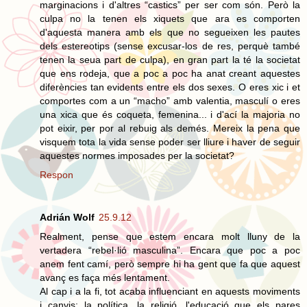
marginacions i d'altres “castics” per ser com són. Però la
culpa no la tenen els xiquets que ara es comporten
d'aquesta manera amb els que no segueixen les pautes
dels estereotips (sense excusar-los de res, perquè també
tenen la seua part de culpa), en gran part la té la societat
que ens rodeja, que a poc a poc ha anat creant aquestes
diferències tan evidents entre els dos sexes. O eres xic i et
comportes com a un “macho” amb valentia, masculí o eres
una xica que és coqueta, femenina... i d'ací la majoria no
pot eixir, per por al rebuig als demés. Mereix la pena que
visquem tota la vida sense poder ser lliure i haver de seguir
aquestes normes imposades per la societat?
Respon
Adrián Wolf
25.9.12
Realment, pense que estem encara molt lluny de la
vertadera “rebel·lió masculina”. Encara que poc a poc
anem fent camí, però sempre hi ha gent que fa que aquest
avanç es faça més lentament.
Al cap i a la fi, tot acaba influenciant en aquests moviments
i canvis: la política, la religió, l'educació que els pares