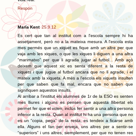
Respon
María Kent
25.9.12
Es cert que tan al institut com a l'escola sempre hi ha
assetjament, però no a la mateixa mesura. A l'escola esta
mes permés que un xiquet es fique amb un altre per que
vaja amb les xiques, o que les xiques li diguen a una altra
“marimatxo” per que li agrada jugar al futbol... Amb açò
deixem que aquest xic es senta diferent a la resta de
xiquets i que jugue al futbol ancara que no li agrade, i el
mateix amb la xiqueta. A més a l'escola els xiquets insulten
per que saben que fa mal, encara que no saben que
signifiquen aquestos insults.
Al arribar a l'institut els alumnes de 1r de la ESO es senten
mes lliures i alguns es pensen que aquesta llibertat els
permet fer que el volen, inclús fer sentir a una altra persona
inferior a la resta. Quan al institut hi ha una persona que no
es un “copia, pega” de la resta, es tendeix a ficarse amb
ella. Alguns el fan per enveja, uns altres per a sentir-se
“superiors” i uns altres, siemplement, per que no tenen res