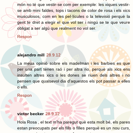
món no té que vestir-se com per exemple: les xiques vestir-
se amb mini faldes, tops i tacons de color de rosa i els xics
musculosos, com en les pel·lícules o la televisió perquè la
gent te dret a elegir el que vol ser i ningú se te que veure
obligat a ser algú que realment no vol ser.
Respon
alejandro mill
28.9.12
La meua opinió sobre els madelman i les barbies es que
per una part tenen raó i per altra no, perquè als xics ens
insulten altres xics o les dones se riuen dels altres i no
pensen que qualsevol dia d'aquestos els pot passar a elles
o ells.
Respon
victor becker
28.9.12
Hola Rosa , el text m'ha paregut què esta molt bé, els pares
estan preocupats per els fills o filles perquè es un nou curs,