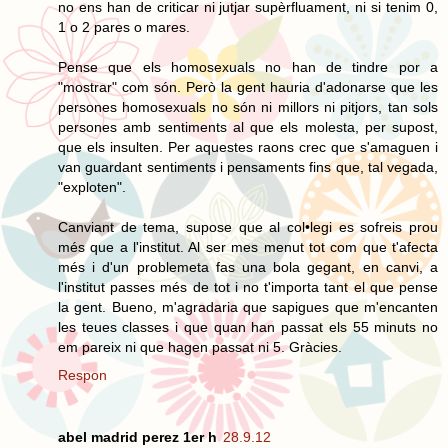
no ens han de criticar ni jutjar supèrfluament, ni si tenim 0,
1 o 2 pares o mares.
Pense que els homosexuals no han de tindre por a
"mostrar" com són. Però la gent hauria d'adonarse que les
persones homosexuals no són ni millors ni pitjors, tan sols
persones amb sentiments al que els molesta, per supost,
que els insulten. Per aquestes raons crec que s'amaguen i
van guardant sentiments i pensaments fins que, tal vegada,
"exploten".
Canviant de tema, supose que al col•legi es sofreis prou
més que a l'institut. Al ser mes menut tot com que t'afecta
més i d'un problemeta fas una bola gegant, en canvi, a
l'institut passes més de tot i no t'importa tant el que pense
la gent. Bueno, m'agradaria que sapigues que m'encanten
les teues classes i que quan han passat els 55 minuts no
em pareix ni que hagen passat ni 5. Gràcies.
Respon
abel madrid perez 1er h
28.9.12