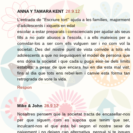
ANNA Y TAMARA KENT
28.9.12
L'entrada de ''Escriure tort'' ajuda a les famílies, majorment
d'adolescents i xiquets en edat
escolar a estar preparats i conscienciats per ajudar als seus
fills a no patir abusos a l'escola, i a ells mateixos per a
convidar-los a ser com ells vulguen ser i no com vol la
societat. Des del nostre punt de vista convide a tots els
adolescents a que no seguisquen el model de persona que
ens dóna la societat i que cada u puga eixir-se dels límits
establits, a pesar de que encara hui en dia esta mal vist,
fins al dia que tots ens rebel·lem i canvie esta forma tan
retrograda de vore la vida.
Respon
Mike & John
28.9.12
Nosaltres pensem que la societat tracta de encasellar-nos
per que siguem com es suposa que tenim que ser,
inculcant-nos el que esta bé segon el nostre sexe de
naixement i no deixen cap alternativa, perquè si te isques