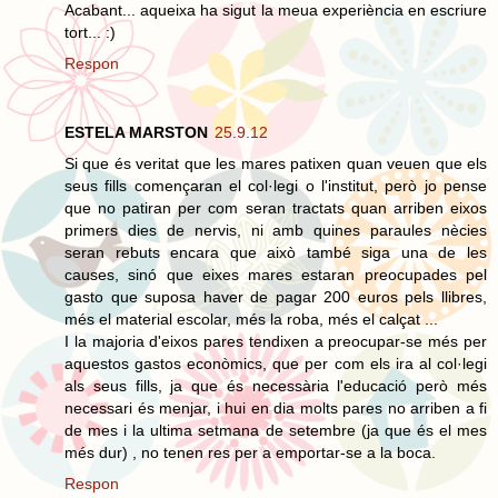
Acabant... aqueixa ha sigut la meua experiència en escriure
tort... :)
Respon
ESTELA MARSTON
25.9.12
Si que és veritat que les mares patixen quan veuen que els
seus fills començaran el col·legi o l'institut, però jo pense
que no patiran per com seran tractats quan arriben eixos
primers dies de nervis, ni amb quines paraules nècies
seran rebuts encara que això també siga una de les
causes, sinó que eixes mares estaran preocupades pel
gasto que suposa haver de pagar 200 euros pels llibres,
més el material escolar, més la roba, més el calçat ...
I la majoria d'eixos pares tendixen a preocupar-se més per
aquestos gastos econòmics, que per com els ira al col·legi
als seus fills, ja que és necessària l'educació però més
necessari és menjar, i hui en dia molts pares no arriben a fi
de mes i la ultima setmana de setembre (ja que és el mes
més dur) , no tenen res per a emportar-se a la boca.
Respon