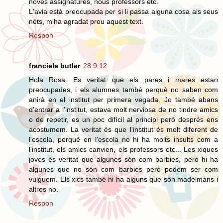
noves assignatures, nous professors etc.
L'avia està preocupada per si li passa alguna cosa als seus
néts, m'ha agradat prou aquest text.
Respon
franciele butler
28.9.12
Hola Rosa. Es veritat que els pares i mares estan
preocupades, i els alumnes també perquè no saben com
anirà en el institut per primera vegada. Jo també abans
d'entrar a l'institut, estava molt nerviosa de no tindre amics
o de repetir, es un poc difícil al principi però després ens
acostumem. La veritat és que l'institut és molt diferent de
l'escola, perquè en l'escola no hi ha molts insults com a
l'institut, els amics canvien, els professors etc... Les xiques
joves és veritat que algunes són com barbies, però hi ha
algunes que no són com barbies però podem ser com
vulguem. Els xics també hi ha alguns que són madelmans i
altres no.
Respon