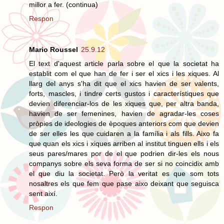
millor a fer. (continua)
Respon
Mario Roussel
25.9.12
El text d'aquest article parla sobre el que la societat ha
establit com el que han de fer i ser el xics i les xiques. Al
llarg del anys s'ha dit que el xics havien de ser valents,
forts, mascles, i tindre certs gustos i característiques que
devien diferenciar-los de les xiques que, per altra banda,
havien de ser femenines, havien de agradar-les coses
pròpies de ideologies de èpoques anteriors com que devien
de ser elles les que cuidaren a la família i als fills. Aixo fa
que quan els xics i xiques arriben al institut tinguen ells i els
seus pares/mares por de el que podrien dir-les els nous
companys sobre els seva forma de ser si no coincidix amb
el que diu la societat. Però la veritat es que som tots
nosaltres els que fem que pase aixo deixant que seguisca
sent així.
Respon