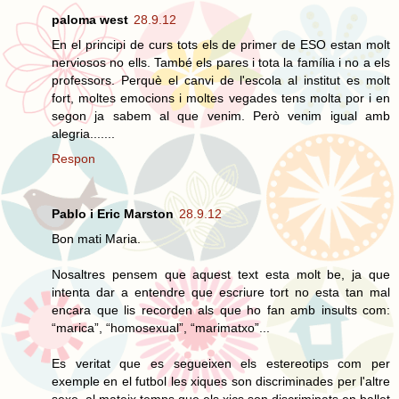
paloma west
28.9.12
En el principi de curs tots els de primer de ESO estan molt
nerviosos no ells. També els pares i tota la família i no a els
professors. Perquè el canvi de l'escola al institut es molt
fort, moltes emocions i moltes vegades tens molta por i en
segon ja sabem al que venim. Però venim igual amb
alegria.......
Respon
Pablo i Eric Marston
28.9.12
Bon mati Maria.
Nosaltres pensem que aquest text esta molt be, ja que
intenta dar a entendre que escriure tort no esta tan mal
encara que lis recorden als que ho fan amb insults com:
“marica”, “homosexual”, “marimatxo”...
Es veritat que es segueixen els estereotips com per
exemple en el futbol les xiques son discriminades per l'altre