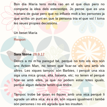
Bon día María tens molta rao en el que dius pero no
comparte la idea dels estereotips. Jo pense que es una
manera de guiar pero que no influeix molt a les persones ja
que arriba un punt en que la persona tria el que vol I toma
les seues propies decissions.
Un beset María
Respon
Sara Stone
28.9.12
Doncs a mi m'ha paregut bé, perquè no tots els xics són
uns Action Man, no tenen que ficar-se els uns amb els
altres. Les xiques tampoc són Barbies, i perquè una xica
siga una mica grosa, alta, baixeta, etc; no tenen el perquè
ficar-se amb elles, ja que no podem estar totes iguals,
perquè algun defecte tenim que tindre.
Tampoc trobe bé quan es fiquen amb una xica perquè li
agrade un altra xica, és a dir, són xiques igualment i també
són persones i no els agrada que les insulten.