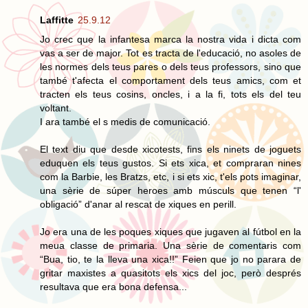
Laffitte
25.9.12
Jo crec que la infantesa marca la nostra vida i dicta com
vas a ser de major. Tot es tracta de l'educació, no asoles de
les normes dels teus pares o dels teus professors, sino que
també t'afecta el comportament dels teus amics, com et
tracten els teus cosins, oncles, i a la fi, tots els del teu
voltant.
I ara també el s medis de comunicació.
El text diu que desde xicotests, fins els ninets de joguets
eduquen els teus gustos. Si ets xica, et compraran nines
com la Barbie, les Bratzs, etc, i si ets xic, t'els pots imaginar,
una sèrie de súper heroes amb músculs que tenen “l'
obligació” d'anar al rescat de xiques en perill.
Jo era una de les poques xiques que jugaven al fútbol en la
meua classe de primaria. Una sèrie de comentaris com
“Bua, tio, te la lleva una xica!!” Feien que jo no parara de
gritar maxistes a quasitots els xics del joc, però després
resultava que era bona defensa...