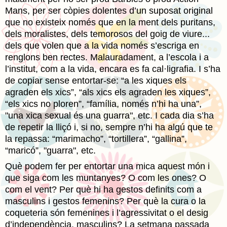
Mans, per ser còpies dolentes d’un suposat original
que no existeix només que en la ment dels puritans,
dels moralistes, dels temorosos del goig de viure...
dels que volen que a la vida només s’escriga en
renglons ben rectes. Malauradament, a l’escola i a
l’institut, com a la vida, encara es fa cal·ligrafia. I s’ha
de copiar sense entortar-se: “a les xiques els
agraden els xics”, “als xics els agraden les xiques”,
“els xics no ploren”, “família, només n’hi ha una”,
"una xica sexual és una guarra", etc. I cada dia s’ha
de repetir la lliçó i, si no, sempre n’hi ha algú que te
la repassa: “marimacho”, “tortillera”, “gallina”,
“maricó”, "guarra", etc.
Què podem fer per entortar una mica aquest món i
que siga com les muntanyes? O com les ones? O
com el vent? Per què hi ha gestos definits com a
masculins i gestos femenins? Per què la cura o la
coqueteria són femenines i l’agressivitat o el desig
d’independència, masculins? La setmana passada