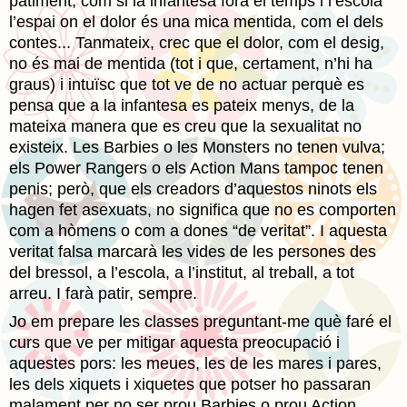
patiment, com si la infantesa fóra el temps i l’escola
l’espai on el dolor és una mica mentida, com el dels
contes... Tanmateix, crec que el dolor, com el desig,
no és mai de mentida (tot i que, certament, n’hi ha
graus) i intuïsc que tot ve de no actuar perquè es
pensa que a la infantesa es pateix menys, de la
mateixa manera que es creu que la sexualitat no
existeix. Les Barbies o les Monsters no tenen vulva;
els Power Rangers o els Action Mans tampoc tenen
penis; però, que els creadors d’aquestos ninots els
hagen fet asexuats, no significa que no es comporten
com a hòmens o com a dones “de veritat”. I aquesta
veritat falsa marcarà les vides de les persones des
del bressol, a l’escola, a l’institut, al treball, a tot
arreu. I farà patir, sempre.
Jo em prepare les classes preguntant-me què faré el
curs que ve per mitigar aquesta preocupació i
aquestes pors: les meues, les de les mares i pares,
les dels xiquets i xiquetes que potser ho passaran
malament per no ser prou Barbies o prou Action