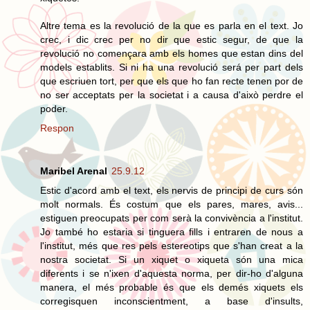
Altre tema es la revolució de la que es parla en el text. Jo
crec, i dic crec per no dir que estic segur, de que la
revolució no començara amb els homes que estan dins del
models establits. Si ni ha una revolució será per part dels
que escriuen tort, per que els que ho fan recte tenen por de
no ser acceptats per la societat i a causa d'això perdre el
poder.
Respon
Maribel Arenal
25.9.12
Estic d'acord amb el text, els nervis de principi de curs són
molt normals. És costum que els pares, mares, avis...
estiguen preocupats per com serà la convivència a l'institut.
Jo també ho estaria si tinguera fills i entraren de nous a
l'institut, més que res pels estereotips que s'han creat a la
nostra societat. Si un xiquet o xiqueta són una mica
diferents i se n'ixen d'aquesta norma, per dir-ho d'alguna
manera, el més probable és que els demés xiquets els
corregisquen inconscientment, a base d'insults,