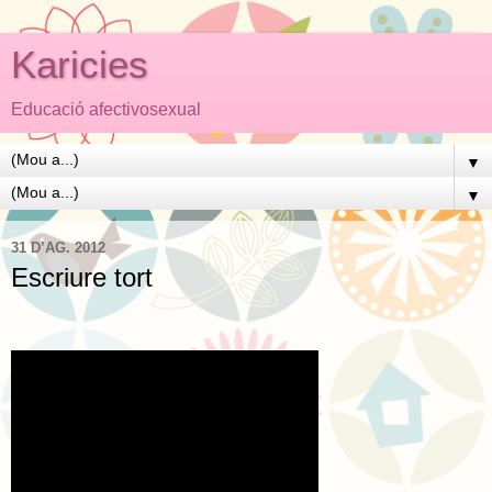
Karicies
Educació afectivosexual
▼
▼
31 D’AG. 2012
Escriure tort