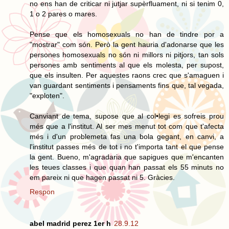
no ens han de criticar ni jutjar supèrfluament, ni si tenim 0,
1 o 2 pares o mares.
Pense que els homosexuals no han de tindre por a
"mostrar" com són. Però la gent hauria d'adonarse que les
persones homosexuals no són ni millors ni pitjors, tan sols
persones amb sentiments al que els molesta, per supost,
que els insulten. Per aquestes raons crec que s'amaguen i
van guardant sentiments i pensaments fins que, tal vegada,
"exploten".
Canviant de tema, supose que al col•legi es sofreis prou
més que a l'institut. Al ser mes menut tot com que t'afecta
més i d'un problemeta fas una bola gegant, en canvi, a
l'institut passes més de tot i no t'importa tant el que pense
la gent. Bueno, m'agradaria que sapigues que m'encanten
les teues classes i que quan han passat els 55 minuts no
em pareix ni que hagen passat ni 5. Gràcies.
Respon
abel madrid perez 1er h
28.9.12