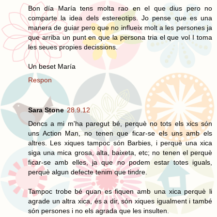
Bon día María tens molta rao en el que dius pero no
comparte la idea dels estereotips. Jo pense que es una
manera de guiar pero que no influeix molt a les persones ja
que arriba un punt en que la persona tria el que vol I toma
les seues propies decissions.
Un beset María
Respon
Sara Stone
28.9.12
Doncs a mi m'ha paregut bé, perquè no tots els xics són
uns Action Man, no tenen que ficar-se els uns amb els
altres. Les xiques tampoc són Barbies, i perquè una xica
siga una mica grosa, alta, baixeta, etc; no tenen el perquè
ficar-se amb elles, ja que no podem estar totes iguals,
perquè algun defecte tenim que tindre.
Tampoc trobe bé quan es fiquen amb una xica perquè li
agrade un altra xica, és a dir, són xiques igualment i també
són persones i no els agrada que les insulten.