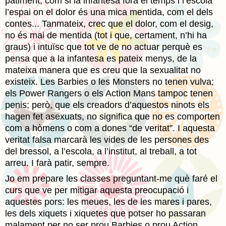
patiment, com si la infantesa fóra el temps i l’escola
l’espai on el dolor és una mica mentida, com el dels
contes... Tanmateix, crec que el dolor, com el desig,
no és mai de mentida (tot i que, certament, n’hi ha
graus) i intuïsc que tot ve de no actuar perquè es
pensa que a la infantesa es pateix menys, de la
mateixa manera que es creu que la sexualitat no
existeix. Les Barbies o les Monsters no tenen vulva;
els Power Rangers o els Action Mans tampoc tenen
penis; però, que els creadors d’aquestos ninots els
hagen fet asexuats, no significa que no es comporten
com a hòmens o com a dones “de veritat”. I aquesta
veritat falsa marcarà les vides de les persones des
del bressol, a l’escola, a l’institut, al treball, a tot
arreu. I farà patir, sempre.
Jo em prepare les classes preguntant-me què faré el
curs que ve per mitigar aquesta preocupació i
aquestes pors: les meues, les de les mares i pares,
les dels xiquets i xiquetes que potser ho passaran
malament per no ser prou Barbies o prou Action