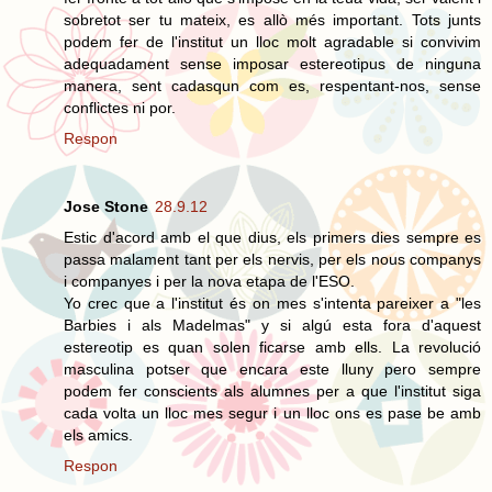
sobretot ser tu mateix, es allò més important. Tots junts
podem fer de l'institut un lloc molt agradable si convivim
adequadament sense imposar estereotipus de ninguna
manera, sent cadasqun com es, respentant-nos, sense
conflictes ni por.
Respon
Jose Stone
28.9.12
Estic d'acord amb el que dius, els primers dies sempre es
passa malament tant per els nervis, per els nous companys
i companyes i per la nova etapa de l'ESO.
Yo crec que a l'institut és on mes s'intenta pareixer a "les
Barbies i als Madelmas" y si algú esta fora d'aquest
estereotip es quan solen ficarse amb ells. La revolució
masculina potser que encara este lluny pero sempre
podem fer conscients als alumnes per a que l'institut siga
cada volta un lloc mes segur i un lloc ons es pase be amb
els amics.
Respon