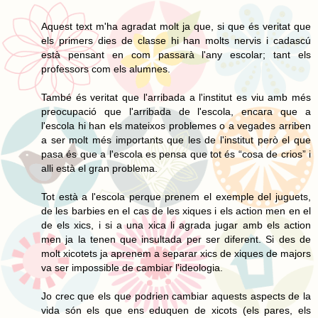
Aquest text m'ha agradat molt ja que, si que és veritat que
els primers dies de classe hi han molts nervis i cadascú
està pensant en com passarà l'any escolar; tant els
professors com els alumnes.
També és veritat que l'arribada a l'institut es viu amb més
preocupació que l'arribada de l'escola, encara que a
l'escola hi han els mateixos problemes o a vegades arriben
a ser molt més importants que les de l'institut però el que
pasa és que a l'escola es pensa que tot és “cosa de crios” i
alli està el gran problema.
Tot està a l'escola perque prenem el exemple del juguets,
de les barbies en el cas de les xiques i els action men en el
de els xics, i si a una xica li agrada jugar amb els action
men ja la tenen que insultada per ser diferent. Si des de
molt xicotets ja aprenem a separar xics de xiques de majors
va ser impossible de cambiar l'ideologia.
Jo crec que els que podrien cambiar aquests aspects de la
vida són els que ens eduquen de xicots (els pares, els