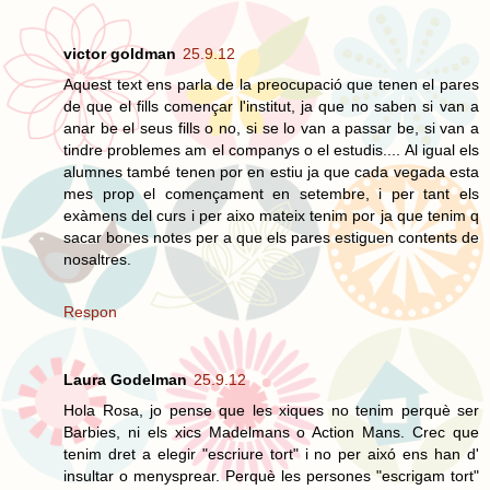
victor goldman
25.9.12
Aquest text ens parla de la preocupació que tenen el pares
de que el fills començar l'institut, ja que no saben si van a
anar be el seus fills o no, si se lo van a passar be, si van a
tindre problemes am el companys o el estudis.... Al igual els
alumnes també tenen por en estiu ja que cada vegada esta
mes prop el començament en setembre, i per tant els
exàmens del curs i per aixo mateix tenim por ja que tenim q
sacar bones notes per a que els pares estiguen contents de
nosaltres.
Respon
Laura Godelman
25.9.12
Hola Rosa, jo pense que les xiques no tenim perquè ser
Barbies, ni els xics Madelmans o Action Mans. Crec que
tenim dret a elegir "escriure tort" i no per aixó ens han d'
insultar o menysprear. Perquè les persones "escrigam tort"