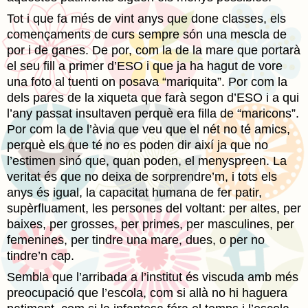
Tot i que fa més de vint anys que done classes, els
començaments de curs sempre són una mescla de
por i de ganes. De por, com la de la mare que portarà
el seu fill a primer d’ESO i que ja ha hagut de vore
una foto al tuenti on posava “mariquita”. Por com la
dels pares de la xiqueta que farà segon d’ESO i a qui
l’any passat insultaven perquè era filla de “maricons”.
Por com la de l’àvia que veu que el nét no té amics,
perquè els que té no es poden dir així ja que no
l’estimen sinó que, quan poden, el menyspreen. La
veritat és que no deixa de sorprendre’m, i tots els
anys és igual, la capacitat humana de fer patir,
supèrfluament, les persones del voltant: per altes, per
baixes, per grosses, per primes, per masculines, per
femenines, per tindre una mare, dues, o per no
tindre’n cap.
Sembla que l’arribada a l’institut és viscuda amb més
preocupació que l’escola, com si allà no hi haguera