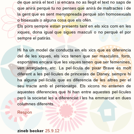
de que anirà el text i si encara no as llegit el text no saps de
que anirà perquè tu no penses que anirà de maltractes i de
la gent que es sent menyspreada perquè són homosexuals
o bisexuals o alguna cosa que els ofén.
Els pors sempre estan presents tant en els xics com en les
xiques, dona igual que sigues masculí o no perquè el por
sempre el patiràs.
Hi ha un model de conducta en els xics que es diferencia
del de les xiques, els xics tenen que ser masculins, forts,
esportistes encara que les xiques tenen que ser femenines,
ven arreglades, etc. La pel·lícula de pixar Brave és molt
diferent a les pel·lícules de princeses de Disney, sempre hi
ha alguna pel·lícula que es diferencia de les altres per el
seu tracte amb el personatge. Els xicons no entenen de
aquestes diferencies que hi han entre aquestes pel·lícules
però la societat les a diferenciat i les ha emmarcat en dues
columnes diferents.
Respon
zineb becker
25.9.12