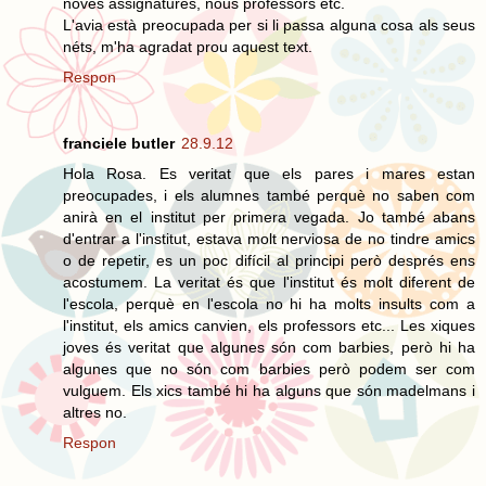
noves assignatures, nous professors etc.
L'avia està preocupada per si li passa alguna cosa als seus
néts, m'ha agradat prou aquest text.
Respon
franciele butler
28.9.12
Hola Rosa. Es veritat que els pares i mares estan
preocupades, i els alumnes també perquè no saben com
anirà en el institut per primera vegada. Jo també abans
d'entrar a l'institut, estava molt nerviosa de no tindre amics
o de repetir, es un poc difícil al principi però després ens
acostumem. La veritat és que l'institut és molt diferent de
l'escola, perquè en l'escola no hi ha molts insults com a
l'institut, els amics canvien, els professors etc... Les xiques
joves és veritat que algunes són com barbies, però hi ha
algunes que no són com barbies però podem ser com
vulguem. Els xics també hi ha alguns que són madelmans i
altres no.
Respon