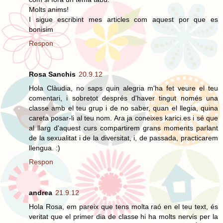
Molts anims!
I sigue escribint mes articles com aquest por que es
bonisim
Respon
Rosa Sanchis
20.9.12
Hola Clàudia, no saps quin alegria m'ha fet veure el teu
comentari, i sobretot després d'haver tingut només una
classe amb el teu grup i de no saber, quan el llegia, quina
careta posar-li al teu nom. Ara ja coneixes karici.es i sé que
al llarg d'aquest curs compartirem grans moments parlant
de la sexualitat i de la diversitat, i, de passada, practicarem
llengua. :)
Respon
andrea
21.9.12
Hola Rosa, em pareix que tens molta raó en el teu text, és
veritat que el primer dia de classe hi ha molts nervis per la