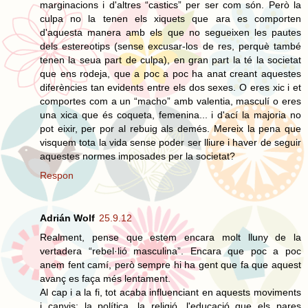
marginacions i d'altres “castics” per ser com són. Però la
culpa no la tenen els xiquets que ara es comporten
d'aquesta manera amb els que no segueixen les pautes
dels estereotips (sense excusar-los de res, perquè també
tenen la seua part de culpa), en gran part la té la societat
que ens rodeja, que a poc a poc ha anat creant aquestes
diferències tan evidents entre els dos sexes. O eres xic i et
comportes com a un “macho” amb valentia, masculí o eres
una xica que és coqueta, femenina... i d'ací la majoria no
pot eixir, per por al rebuig als demés. Mereix la pena que
visquem tota la vida sense poder ser lliure i haver de seguir
aquestes normes imposades per la societat?
Respon
Adrián Wolf
25.9.12
Realment, pense que estem encara molt lluny de la
vertadera “rebel·lió masculina”. Encara que poc a poc
anem fent camí, però sempre hi ha gent que fa que aquest
avanç es faça més lentament.
Al cap i a la fi, tot acaba influenciant en aquests moviments
i canvis: la política, la religió, l'educació que els pares