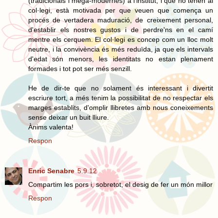
(tradicionals i mega-modernes) a l'institut, i que no tenen al
col·legi, està motivada per que veuen que comença un
procés de vertadera maduració, de creixement personal,
d'establir els nostres gustos i de perdre'ns en el camí
mentre els cerquem. El col·legi es concep com un lloc molt
neutre, i la convivència és més reduïda, ja que els intervals
d'edat són menors, les identitats no estan plenament
formades i tot pot ser més senzill.
He de dir-te que no solament és interessant i divertit
escriure tort, a més tenim la possibilitat de no respectar els
marges establits, d'omplir llibretes amb nous coneixements
sense deixar un buit lliure.
Ànims valenta!
Respon
Enric Senabre
5.9.12
Compartim les pors i, sobretot, el desig de fer un món millor
Respon