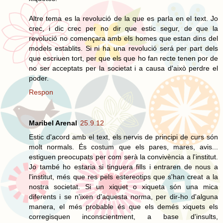
Altre tema es la revolució de la que es parla en el text. Jo
crec, i dic crec per no dir que estic segur, de que la
revolució no començara amb els homes que estan dins del
models establits. Si ni ha una revolució será per part dels
que escriuen tort, per que els que ho fan recte tenen por de
no ser acceptats per la societat i a causa d'això perdre el
poder.
Respon
Maribel Arenal
25.9.12
Estic d'acord amb el text, els nervis de principi de curs són
molt normals. És costum que els pares, mares, avis...
estiguen preocupats per com serà la convivència a l'institut.
Jo també ho estaria si tinguera fills i entraren de nous a
l'institut, més que res pels estereotips que s'han creat a la
nostra societat. Si un xiquet o xiqueta són una mica
diferents i se n'ixen d'aquesta norma, per dir-ho d'alguna
manera, el més probable és que els demés xiquets els
corregisquen inconscientment, a base d'insults,