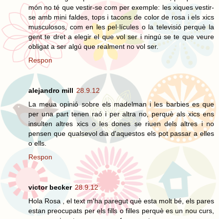
món no té que vestir-se com per exemple: les xiques vestir-
se amb mini faldes, tops i tacons de color de rosa i els xics
musculosos, com en les pel·lícules o la televisió perquè la
gent te dret a elegir el que vol ser i ningú se te que veure
obligat a ser algú que realment no vol ser.
Respon
alejandro mill
28.9.12
La meua opinió sobre els madelman i les barbies es que
per una part tenen raó i per altra no, perquè als xics ens
insulten altres xics o les dones se riuen dels altres i no
pensen que qualsevol dia d'aquestos els pot passar a elles
o ells.
Respon
victor becker
28.9.12
Hola Rosa , el text m'ha paregut què esta molt bé, els pares
estan preocupats per els fills o filles perquè es un nou curs,