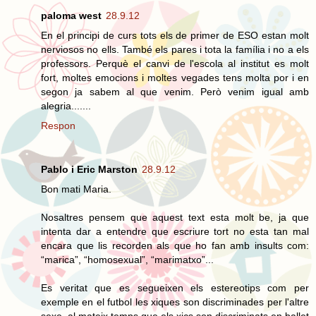
paloma west
28.9.12
En el principi de curs tots els de primer de ESO estan molt
nerviosos no ells. També els pares i tota la família i no a els
professors. Perquè el canvi de l'escola al institut es molt
fort, moltes emocions i moltes vegades tens molta por i en
segon ja sabem al que venim. Però venim igual amb
alegria.......
Respon
Pablo i Eric Marston
28.9.12
Bon mati Maria.
Nosaltres pensem que aquest text esta molt be, ja que
intenta dar a entendre que escriure tort no esta tan mal
encara que lis recorden als que ho fan amb insults com:
“marica”, “homosexual”, “marimatxo”...
Es veritat que es segueixen els estereotips com per
exemple en el futbol les xiques son discriminades per l'altre