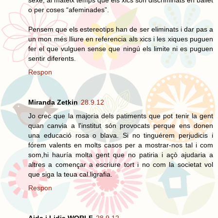
sexe, al mateix temps que els xics son discriminats en ballet
o per coses “afeminades”.
Pensem que els estereotips han de ser eliminats i dar pas a
un mon més lliure en referencia als xics i les xiques puguen
fer el que vulguen sense que ningú els limite ni es puguen
sentir diferents.
Respon
Miranda Zetkin
28.9.12
Jo crec que la majoria dels patiments que pot tenir la gent
quan canvia a l'institut són provocats perque ens donen
una educació rosa o blava. Si no tinguérem perjudicis i
fórem valents en molts casos per a mostrar-nos tal i com
som,hi hauría molta gent que no patiria i açò ajudaria a
altres a començar a escriure tort i no com la societat vol
que siga la teua cal.ligrafia.
Respon