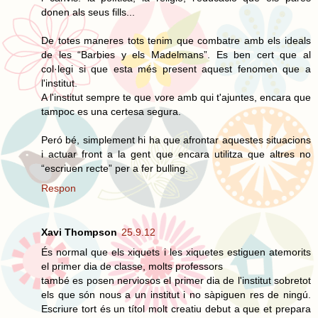
donen als seus fills...
De totes maneres tots tenim que combatre amb els ideals
de les “Barbies y els Madelmans”. Es ben cert que al
col·legi si que esta més present aquest fenomen que a
l'institut.
A l'institut sempre te que vore amb qui t'ajuntes, encara que
tampoc es una certesa segura.
Peró bé, simplement hi ha que afrontar aquestes situacions
i actuar front a la gent que encara utilitza que altres no
“escriuen recte” per a fer bulling.
Respon
Xavi Thompson
25.9.12
És normal que els xiquets i les xiquetes estiguen atemorits
el primer dia de classe, molts professors
també es posen nerviosos el primer dia de l'institut sobretot
els que són nous a un institut i no sàpiguen res de ningú.
Escriure tort és un títol molt creatiu debut a que et prepara