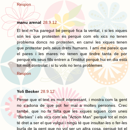
Respon
manu arenal
28.9.12
El text m'ha paregut bé perquè fica la veritat, i si les xiques
són les que protesten és perquè com els xics no tenen
problema doncs no protesten, en canvi les xiques tenen
que protestar pels seus drets humans. I ami me pareix que
el pares i les mares no tenen que tindre tanta de por
perquè els seus fills entren a l'institut perquè hui en dia està
tot molt controlat i si tu vols no tens problemes.
Respon
Yoli Becker
28.9.12
Pense que el text es molt interessant, i mostra com la gent
no s'adona de que pot fer mal a moltes persones. Crec
també, que no fa falta que les xiques siguen com unes
“Barbies” i els xics com els “Action Man” perquè tot el món
té dret a ser el que vulgui i ningú té que insultar-les o fer-les
burla de la gent que no vol ser un altra cosa, perquè tot el