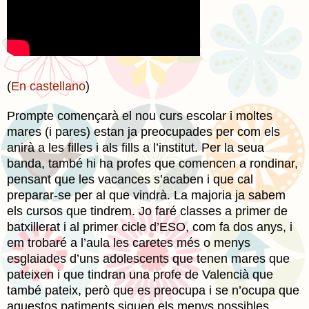
(
En castellano
)
Prompte començarà el nou curs escolar i moltes
mares (i pares) estan ja preocupades per com els
anirà a les filles i als fills a l’institut. Per la seua
banda, també hi ha profes que comencen a rondinar,
pensant que les vacances s’acaben i que cal
preparar-se per al que vindrà. La majoria ja sabem
els cursos que tindrem. Jo faré classes a primer de
batxillerat i al primer cicle d’ESO, com fa dos anys, i
em trobaré a l’aula les caretes més o menys
esglaiades d’uns adolescents que tenen mares que
pateixen i que tindran una profe de Valencià que
també pateix, però que es preocupa i se n’ocupa que
aquestos patiments siguen els menys possibles.