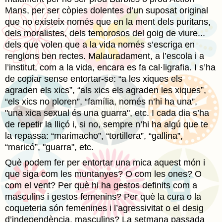
Mans, per ser còpies dolentes d’un suposat original
que no existeix només que en la ment dels puritans,
dels moralistes, dels temorosos del goig de viure...
dels que volen que a la vida només s’escriga en
renglons ben rectes. Malauradament, a l’escola i a
l’institut, com a la vida, encara es fa cal·ligrafia. I s’ha
de copiar sense entortar-se: “a les xiques els
agraden els xics”, “als xics els agraden les xiques”,
“els xics no ploren”, “família, només n’hi ha una”,
"una xica sexual és una guarra", etc. I cada dia s’ha
de repetir la lliçó i, si no, sempre n’hi ha algú que te
la repassa: “marimacho”, “tortillera”, “gallina”,
“maricó”, "guarra", etc.
Què podem fer per entortar una mica aquest món i
que siga com les muntanyes? O com les ones? O
com el vent? Per què hi ha gestos definits com a
masculins i gestos femenins? Per què la cura o la
coqueteria són femenines i l’agressivitat o el desig
d’independència, masculins? La setmana passada