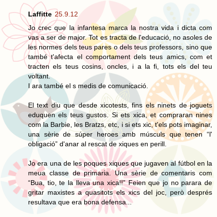
Laffitte
25.9.12
Jo crec que la infantesa marca la nostra vida i dicta com
vas a ser de major. Tot es tracta de l'educació, no asoles de
les normes dels teus pares o dels teus professors, sino que
també t'afecta el comportament dels teus amics, com et
tracten els teus cosins, oncles, i a la fi, tots els del teu
voltant.
I ara també el s medis de comunicació.
El text diu que desde xicotests, fins els ninets de joguets
eduquen els teus gustos. Si ets xica, et compraran nines
com la Barbie, les Bratzs, etc, i si ets xic, t'els pots imaginar,
una sèrie de súper heroes amb músculs que tenen “l'
obligació” d'anar al rescat de xiques en perill.
Jo era una de les poques xiques que jugaven al fútbol en la
meua classe de primaria. Una sèrie de comentaris com
“Bua, tio, te la lleva una xica!!” Feien que jo no parara de
gritar maxistes a quasitots els xics del joc, però després
resultava que era bona defensa...