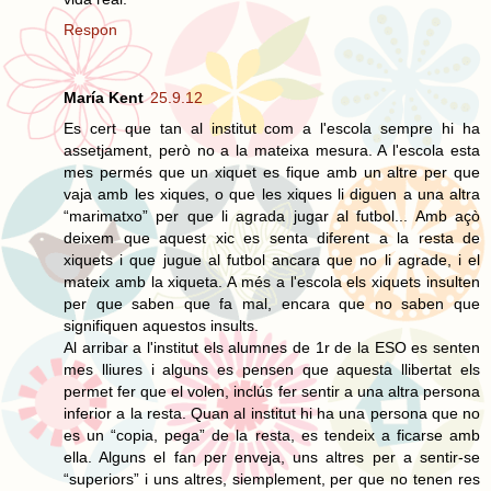
Respon
María Kent
25.9.12
Es cert que tan al institut com a l'escola sempre hi ha
assetjament, però no a la mateixa mesura. A l'escola esta
mes permés que un xiquet es fique amb un altre per que
vaja amb les xiques, o que les xiques li diguen a una altra
“marimatxo” per que li agrada jugar al futbol... Amb açò
deixem que aquest xic es senta diferent a la resta de
xiquets i que jugue al futbol ancara que no li agrade, i el
mateix amb la xiqueta. A més a l'escola els xiquets insulten
per que saben que fa mal, encara que no saben que
signifiquen aquestos insults.
Al arribar a l'institut els alumnes de 1r de la ESO es senten
mes lliures i alguns es pensen que aquesta llibertat els
permet fer que el volen, inclús fer sentir a una altra persona
inferior a la resta. Quan al institut hi ha una persona que no
es un “copia, pega” de la resta, es tendeix a ficarse amb
ella. Alguns el fan per enveja, uns altres per a sentir-se
“superiors” i uns altres, siemplement, per que no tenen res