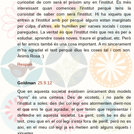
curiositat de com serà el pròxim any en l'institut. És més
interessant quan comences l'institut perquè tens la
curiositat de saber com serà l'institut. Hi ha xiquets que
entren a l'institut amb por perquè alguns estan marginats
per culpa d'altres, els humilien per xarxes socials i coses
paregudes. La veritat és que l'institut més que res és per a
estudiar, aprendre coses noves, traure el graduat, etc. Però
el fer amics també és una cosa important. A mi sincerament
m'ha agradat el text perquè dius les coses tal i com son.
Ànims Rosa :)
Respon
Goldman
25.9.12
Que en aquesta societat existixen únicament dos models
“bons” és una certesa. Des de xicotets, i no parle de
l'institut a soles, des del col·legi ens atormenten dient-nos
el que ens te que agradar, el que tenim que representar i
defendre en aquesta societat. La gent, com be es diu al
text, creu que en el col·legi s'esta fora de perill, però no es
aixi, en el meu col·legi ja es metien amb alguns xiquets i
xiquetes.