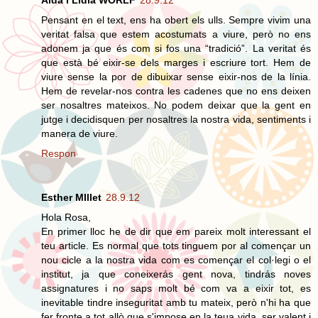
Aida i Lidia WORLF
28.9.12
Pensant en el text, ens ha obert els ulls. Sempre vivim una
veritat falsa que estem acostumats a viure, però no ens
adonem ja que és com si fos una “tradició”. La veritat és
que està bé eixir-se dels marges i escriure tort. Hem de
viure sense la por de dibuixar sense eixir-nos de la línia.
Hem de revelar-nos contra les cadenes que no ens deixen
ser nosaltres mateixos. No podem deixar que la gent en
jutge i decidisquen per nosaltres la nostra vida, sentiments i
manera de viure.
Respon
Esther MIllet
28.9.12
Hola Rosa,
En primer lloc he de dir que em pareix molt interessant el
teu article. Es normal que tots tinguem por al començar un
nou cicle a la nostra vida com es començar el col·legi o el
institut, ja que coneixerás gent nova, tindrás noves
assignatures i no saps molt bé com va a eixir tot, es
inevitable tindre inseguritat amb tu mateix, però n'hi ha que
fer fronte a tot allò que s'impose en la teua vida, ser valent i