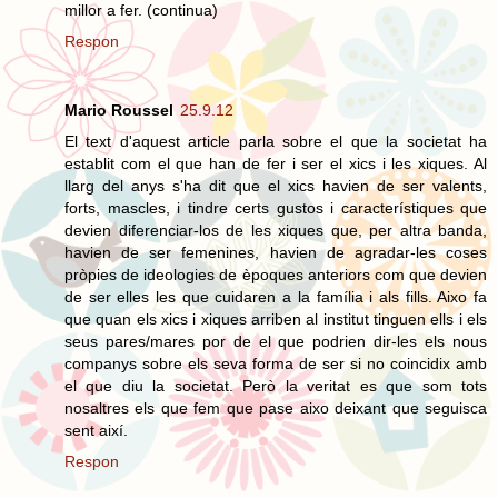
millor a fer. (continua)
Respon
Mario Roussel
25.9.12
El text d'aquest article parla sobre el que la societat ha
establit com el que han de fer i ser el xics i les xiques. Al
llarg del anys s'ha dit que el xics havien de ser valents,
forts, mascles, i tindre certs gustos i característiques que
devien diferenciar-los de les xiques que, per altra banda,
havien de ser femenines, havien de agradar-les coses
pròpies de ideologies de èpoques anteriors com que devien
de ser elles les que cuidaren a la família i als fills. Aixo fa
que quan els xics i xiques arriben al institut tinguen ells i els
seus pares/mares por de el que podrien dir-les els nous
companys sobre els seva forma de ser si no coincidix amb
el que diu la societat. Però la veritat es que som tots
nosaltres els que fem que pase aixo deixant que seguisca
sent així.
Respon