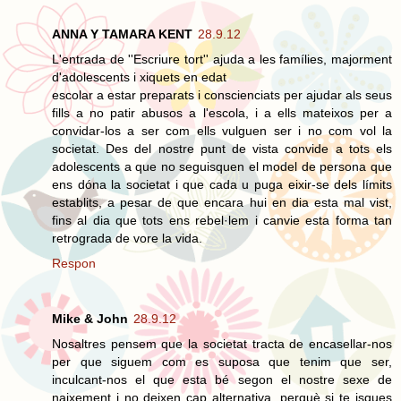
ANNA Y TAMARA KENT
28.9.12
L'entrada de ''Escriure tort'' ajuda a les famílies, majorment
d'adolescents i xiquets en edat
escolar a estar preparats i conscienciats per ajudar als seus
fills a no patir abusos a l'escola, i a ells mateixos per a
convidar-los a ser com ells vulguen ser i no com vol la
societat. Des del nostre punt de vista convide a tots els
adolescents a que no seguisquen el model de persona que
ens dóna la societat i que cada u puga eixir-se dels límits
establits, a pesar de que encara hui en dia esta mal vist,
fins al dia que tots ens rebel·lem i canvie esta forma tan
retrograda de vore la vida.
Respon
Mike & John
28.9.12
Nosaltres pensem que la societat tracta de encasellar-nos
per que siguem com es suposa que tenim que ser,
inculcant-nos el que esta bé segon el nostre sexe de
naixement i no deixen cap alternativa, perquè si te isques