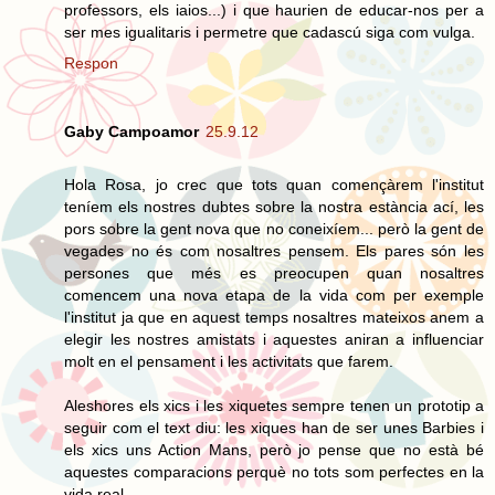
professors, els iaios...) i que haurien de educar-nos per a
ser mes igualitaris i permetre que cadascú siga com vulga.
Respon
Gaby Campoamor
25.9.12
Hola Rosa, jo crec que tots quan començàrem l'institut
teníem els nostres dubtes sobre la nostra estància ací, les
pors sobre la gent nova que no coneixíem... però la gent de
vegades no és com nosaltres pensem. Els pares són les
persones que més es preocupen quan nosaltres
comencem una nova etapa de la vida com per exemple
l'institut ja que en aquest temps nosaltres mateixos anem a
elegir les nostres amistats i aquestes aniran a influenciar
molt en el pensament i les activitats que farem.
Aleshores els xics i les xiquetes sempre tenen un prototip a
seguir com el text diu: les xiques han de ser unes Barbies i
els xics uns Action Mans, però jo pense que no està bé
aquestes comparacions perquè no tots som perfectes en la
vida real.