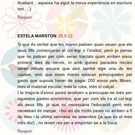
Acabant... aqueixa ha sigut la meua experiència en escriure
tort... :)
Respon
ESTELA MARSTON
25.9.12
Si que és veritat que les mares patixen quan veuen que els
seus fills començaran el col·legi o l'institut, però jo pense
que no patiran per com seran tractats quan arriben eixos
primers dies de nervis, ni amb quines paraules nècies
seran rebuts encara que això també siga una de les
causes, sinó que eixes mares estaran preocupades pel
gasto que suposa haver de pagar 200 euros pels llibres,
més el material escolar, més la roba, més el calçat ...
I la majoria d'eixos pares tendixen a preocupar-se més per
aquestos gastos econòmics, que per com els ira al col·legi
als seus fills, ja que és necessària l'educació però més
necessari és menjar, i hui en dia molts pares no arriben a fi
de mes i la ultima setmana de setembre (ja que és el mes
més dur) , no tenen res per a emportar-se a la boca.
Respon