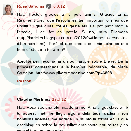
Rosa Sanchis
6.9.12
Hola Hèctor, gràcies a tu pels ànims. Gràcies Enric.
Realment crec que l’escola és tan important o més que
l’institut i que quasi tot es gesta allí. Es pot patir molt, a
l’escola, i de fet es pateix. Si no, mira Filomena
(http://karicies.blogspot.com.es/2012/04/filomena-desde-la-
diferencia.html). Però el que crec que tenim clar és que
hem d’educar a tot arreu!!
Aprofite per recomanar un bon article sobre Brave: De la
princesa domesticada a la heroína indomable, de Maria
Castejón: http://www.pikaramagazine.com/?p=6808
Respon
Claudia Martinez
17.9.12
Hola Rosa soc una alumna de primer A he tingut clase amb
tu aquest mati he llegit alguns dels teus aricles i son
bonisims ademes me agrada un munto la forma en la que
escribisques sobre la sexualitat amb tanta naturalitat y no
com si fora un tema tabu.