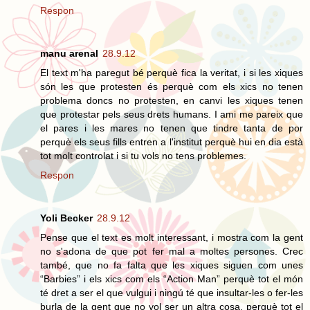
Respon
manu arenal
28.9.12
El text m'ha paregut bé perquè fica la veritat, i si les xiques
són les que protesten és perquè com els xics no tenen
problema doncs no protesten, en canvi les xiques tenen
que protestar pels seus drets humans. I ami me pareix que
el pares i les mares no tenen que tindre tanta de por
perquè els seus fills entren a l'institut perquè hui en dia està
tot molt controlat i si tu vols no tens problemes.
Respon
Yoli Becker
28.9.12
Pense que el text es molt interessant, i mostra com la gent
no s'adona de que pot fer mal a moltes persones. Crec
també, que no fa falta que les xiques siguen com unes
“Barbies” i els xics com els “Action Man” perquè tot el món
té dret a ser el que vulgui i ningú té que insultar-les o fer-les
burla de la gent que no vol ser un altra cosa, perquè tot el