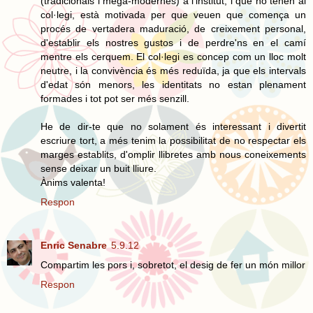
(tradicionals i mega-modernes) a l'institut, i que no tenen al
col·legi, està motivada per que veuen que comença un
procés de vertadera maduració, de creixement personal,
d'establir els nostres gustos i de perdre'ns en el camí
mentre els cerquem. El col·legi es concep com un lloc molt
neutre, i la convivència és més reduïda, ja que els intervals
d'edat són menors, les identitats no estan plenament
formades i tot pot ser més senzill.
He de dir-te que no solament és interessant i divertit
escriure tort, a més tenim la possibilitat de no respectar els
marges establits, d'omplir llibretes amb nous coneixements
sense deixar un buit lliure.
Ànims valenta!
Respon
Enric Senabre
5.9.12
Compartim les pors i, sobretot, el desig de fer un món millor
Respon