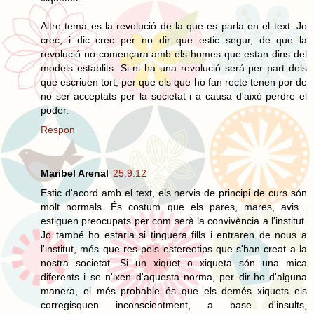
Altre tema es la revolució de la que es parla en el text. Jo
crec, i dic crec per no dir que estic segur, de que la
revolució no començara amb els homes que estan dins del
models establits. Si ni ha una revolució será per part dels
que escriuen tort, per que els que ho fan recte tenen por de
no ser acceptats per la societat i a causa d'això perdre el
poder.
Respon
Maribel Arenal
25.9.12
Estic d'acord amb el text, els nervis de principi de curs són
molt normals. És costum que els pares, mares, avis...
estiguen preocupats per com serà la convivència a l'institut.
Jo també ho estaria si tinguera fills i entraren de nous a
l'institut, més que res pels estereotips que s'han creat a la
nostra societat. Si un xiquet o xiqueta són una mica
diferents i se n'ixen d'aquesta norma, per dir-ho d'alguna
manera, el més probable és que els demés xiquets els
corregisquen inconscientment, a base d'insults,