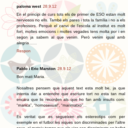
paloma west
28.9.12
En el principi de curs tots els de primer de ESO estan molt
nerviosos no ells. També els pares i tota la família i no a els
professors. Perquè el canvi de l'escola al institut es molt
fort, moltes emocions i moltes vegades tens molta por i en
segon ja sabem al que venim. Però venim igual amb
alegria.......
Respon
Pablo i Eric Marston
28.9.12
Bon mati Maria.
Nosaltres pensem que aquest text esta molt be, ja que
intenta dar a entendre que escriure tort no esta tan mal
encara que lis recorden als que ho fan amb insults com:
“marica”, “homosexual”, “marimatxo”...
Es veritat que es segueixen els estereotips com per
exemple en el futbol les xiques son discriminades per l'altre