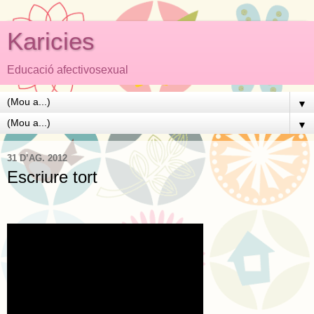
Karicies
Educació afectivosexual
▼
▼
31 D’AG. 2012
Escriure tort