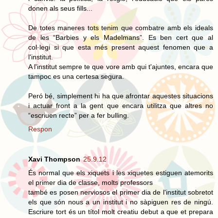
donen als seus fills...
De totes maneres tots tenim que combatre amb els ideals
de les “Barbies y els Madelmans”. Es ben cert que al
col·legi si que esta més present aquest fenomen que a
l'institut.
A l'institut sempre te que vore amb qui t'ajuntes, encara que
tampoc es una certesa segura.
Peró bé, simplement hi ha que afrontar aquestes situacions
i actuar front a la gent que encara utilitza que altres no
“escriuen recte” per a fer bulling.
Respon
Xavi Thompson
25.9.12
És normal que els xiquets i les xiquetes estiguen atemorits
el primer dia de classe, molts professors
també es posen nerviosos el primer dia de l'institut sobretot
els que són nous a un institut i no sàpiguen res de ningú.
Escriure tort és un títol molt creatiu debut a que et prepara