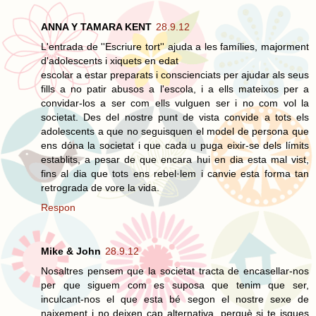
ANNA Y TAMARA KENT
28.9.12
L'entrada de ''Escriure tort'' ajuda a les famílies, majorment
d'adolescents i xiquets en edat
escolar a estar preparats i conscienciats per ajudar als seus
fills a no patir abusos a l'escola, i a ells mateixos per a
convidar-los a ser com ells vulguen ser i no com vol la
societat. Des del nostre punt de vista convide a tots els
adolescents a que no seguisquen el model de persona que
ens dóna la societat i que cada u puga eixir-se dels límits
establits, a pesar de que encara hui en dia esta mal vist,
fins al dia que tots ens rebel·lem i canvie esta forma tan
retrograda de vore la vida.
Respon
Mike & John
28.9.12
Nosaltres pensem que la societat tracta de encasellar-nos
per que siguem com es suposa que tenim que ser,
inculcant-nos el que esta bé segon el nostre sexe de
naixement i no deixen cap alternativa, perquè si te isques