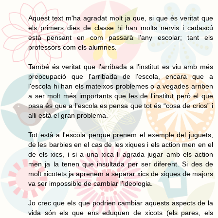
Aquest text m'ha agradat molt ja que, si que és veritat que
els primers dies de classe hi han molts nervis i cadascú
està pensant en com passarà l'any escolar; tant els
professors com els alumnes.
També és veritat que l'arribada a l'institut es viu amb més
preocupació que l'arribada de l'escola, encara que a
l'escola hi han els mateixos problemes o a vegades arriben
a ser molt més importants que les de l'institut però el que
pasa és que a l'escola es pensa que tot és “cosa de crios” i
alli està el gran problema.
Tot està a l'escola perque prenem el exemple del juguets,
de les barbies en el cas de les xiques i els action men en el
de els xics, i si a una xica li agrada jugar amb els action
men ja la tenen que insultada per ser diferent. Si des de
molt xicotets ja aprenem a separar xics de xiques de majors
va ser impossible de cambiar l'ideologia.
Jo crec que els que podrien cambiar aquests aspects de la
vida són els que ens eduquen de xicots (els pares, els