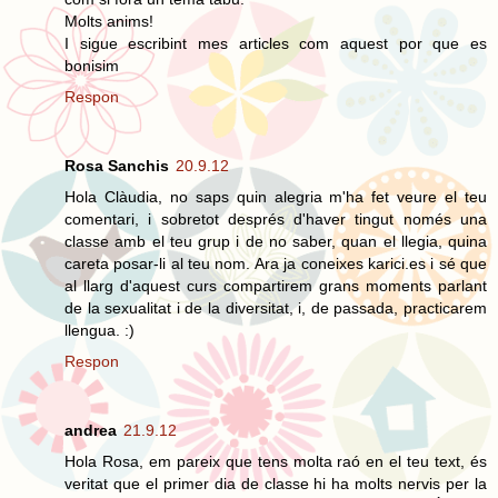
Molts anims!
I sigue escribint mes articles com aquest por que es
bonisim
Respon
Rosa Sanchis
20.9.12
Hola Clàudia, no saps quin alegria m'ha fet veure el teu
comentari, i sobretot després d'haver tingut només una
classe amb el teu grup i de no saber, quan el llegia, quina
careta posar-li al teu nom. Ara ja coneixes karici.es i sé que
al llarg d'aquest curs compartirem grans moments parlant
de la sexualitat i de la diversitat, i, de passada, practicarem
llengua. :)
Respon
andrea
21.9.12
Hola Rosa, em pareix que tens molta raó en el teu text, és
veritat que el primer dia de classe hi ha molts nervis per la