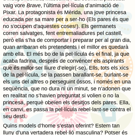
vaig vore
Brave
, l’última pel·lícula d’animació de
Pixar. La protagonista és Mèrida, una jove princesa
educada per sa mare per a ser-ho (Els pares és que
no s'ocupen d'aquestes coses!). Els germanets
corren salvatges, fent entremaliadures pel castell,
però ella s’ha de comportar i preparar per al gran dia,
quan arribaran els pretendents i el millor es quedarà
amb ella. El més bo de la pel·lícula és el final, ja que
acaba fadrina, després de convéncer els aspirants
que és millor ser lliure d’elegir(-se). Ells, tots els xics
de la pel·lícula, se la passen barallant-se, burlant-se
els uns del altres o perseguint óssos, i només en una
seqüència, que no dura ni un minut, se n’adonen que
en realitat no s’havien preguntat si volien o no la
princesa, perquè obeïen els desitjos dels pares. Ella,
en canvi, es passa la pel·lícula rebel·lant-se contra el
seu destí.
Quins models d’home s’estan oferint? Estem tan
lluny d’una vertadera rebel·lió masculina? Potser és