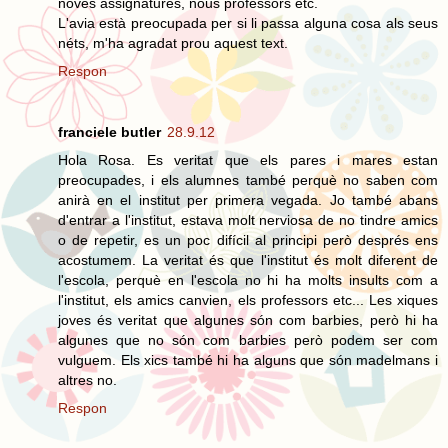
noves assignatures, nous professors etc.
L'avia està preocupada per si li passa alguna cosa als seus
néts, m'ha agradat prou aquest text.
Respon
franciele butler
28.9.12
Hola Rosa. Es veritat que els pares i mares estan
preocupades, i els alumnes també perquè no saben com
anirà en el institut per primera vegada. Jo també abans
d'entrar a l'institut, estava molt nerviosa de no tindre amics
o de repetir, es un poc difícil al principi però després ens
acostumem. La veritat és que l'institut és molt diferent de
l'escola, perquè en l'escola no hi ha molts insults com a
l'institut, els amics canvien, els professors etc... Les xiques
joves és veritat que algunes són com barbies, però hi ha
algunes que no són com barbies però podem ser com
vulguem. Els xics també hi ha alguns que són madelmans i
altres no.
Respon