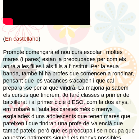
(
En castellano
)
Prompte començarà el nou curs escolar i moltes
mares (i pares) estan ja preocupades per com els
anirà a les filles i als fills a l’institut. Per la seua
banda, també hi ha profes que comencen a rondinar,
pensant que les vacances s’acaben i que cal
preparar-se per al que vindrà. La majoria ja sabem
els cursos que tindrem. Jo faré classes a primer de
batxillerat i al primer cicle d’ESO, com fa dos anys, i
em trobaré a l’aula les caretes més o menys
esglaiades d’uns adolescents que tenen mares que
pateixen i que tindran una profe de Valencià que
també pateix, però que es preocupa i se n’ocupa que
aquestos patiments siguen els menys possibles.