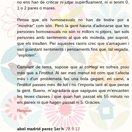
no ens han de criticar ni jutjar supèrfluament, ni si tenim 0,
1 o 2 pares o mares.
Pense que els homosexuals no han de tindre por a
"mostrar" com són. Però la gent hauria d'adonarse que les
persones homosexuals no són ni millors ni pitjors, tan sols
persones amb sentiments al que els molesta, per supost,
que els insulten. Per aquestes raons crec que s'amaguen i
van guardant sentiments i pensaments fins que, tal vegada,
"exploten".
Canviant de tema, supose que al col•legi es sofreis prou
més que a l'institut. Al ser mes menut tot com que t'afecta
més i d'un problemeta fas una bola gegant, en canvi, a
l'institut passes més de tot i no t'importa tant el que pense
la gent. Bueno, m'agradaria que sapigues que m'encanten
les teues classes i que quan han passat els 55 minuts no
em pareix ni que hagen passat ni 5. Gràcies.
Respon
abel madrid perez 1er h
28.9.12