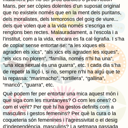
Mans, per ser còpies dolentes d’un suposat original
que no existeix només que en la ment dels puritans,
dels moralistes, dels temorosos del goig de viure...
dels que volen que a la vida només s’escriga en
renglons ben rectes. Malauradament, a l’escola i a
l’institut, com a la vida, encara es fa cal·ligrafia. I s’ha
de copiar sense entortar-se: “a les xiques els
agraden els xics”, “als xics els agraden les xiques”,
“els xics no ploren”, “família, només n’hi ha una”,
"una xica sexual és una guarra", etc. I cada dia s’ha
de repetir la lliçó i, si no, sempre n’hi ha algú que te
la repassa: “marimacho”, “tortillera”, “gallina”,
“maricó”, "guarra", etc.
Què podem fer per entortar una mica aquest món i
que siga com les muntanyes? O com les ones? O
com el vent? Per què hi ha gestos definits com a
masculins i gestos femenins? Per què la cura o la
coqueteria són femenines i l’agressivitat o el desig
d’independència, masculins? La setmana passada