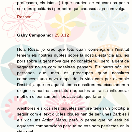
professors, els iaios...) i que haurien de educar-nos per a
ser mes igualitaris i permetre que cadascú siga com vulga.
Respon
Gaby Campoamor
25.9.12
Hola Rosa, jo crec que tots quan començàrem l'institut
teníem els nostres dubtes sobre la nostra estància ací, les
pors sobre la gent nova que no coneixíem... però la gent de
vegades no és com nosaltres pensem. Els pares són les
persones que més es preocupen quan nosaltres
comencem una nova etapa de la vida com per exemple
l'institut ja que en aquest temps nosaltres mateixos anem a
elegir les nostres amistats i aquestes aniran a influenciar
molt en el pensament i les activitats que farem.
Aleshores els xics i les xiquetes sempre tenen un prototip a
seguir com el text diu: les xiques han de ser unes Barbies i
els xics uns Action Mans, però jo pense que no està bé
aquestes comparacions perquè no tots som perfectes en la
vida real.