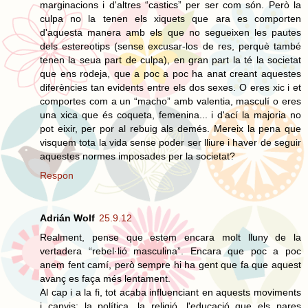
marginacions i d'altres “castics” per ser com són. Però la
culpa no la tenen els xiquets que ara es comporten
d'aquesta manera amb els que no segueixen les pautes
dels estereotips (sense excusar-los de res, perquè també
tenen la seua part de culpa), en gran part la té la societat
que ens rodeja, que a poc a poc ha anat creant aquestes
diferències tan evidents entre els dos sexes. O eres xic i et
comportes com a un “macho” amb valentia, masculí o eres
una xica que és coqueta, femenina... i d'ací la majoria no
pot eixir, per por al rebuig als demés. Mereix la pena que
visquem tota la vida sense poder ser lliure i haver de seguir
aquestes normes imposades per la societat?
Respon
Adrián Wolf
25.9.12
Realment, pense que estem encara molt lluny de la
vertadera “rebel·lió masculina”. Encara que poc a poc
anem fent camí, però sempre hi ha gent que fa que aquest
avanç es faça més lentament.
Al cap i a la fi, tot acaba influenciant en aquests moviments
i canvis: la política, la religió, l'educació que els pares