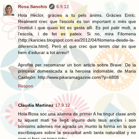
Rosa Sanchis
6.9.12
Hola Hèctor, gràcies a tu pels ànims. Gràcies Enric.
Realment crec que l’escola és tan important o més que
l’institut i que quasi tot es gesta allí. Es pot patir molt, a
l’escola, i de fet es pateix. Si no, mira Filomena
(http://karicies.blogspot.com.es/2012/04/filomena-desde-la-
diferencia.html). Però el que crec que tenim clar és que
hem d’educar a tot arreu!!
Aprofite per recomanar un bon article sobre Brave: De la
princesa domesticada a la heroína indomable, de Maria
Castejón: http://www.pikaramagazine.com/?p=6808
Respon
Claudia Martinez
17.9.12
Hola Rosa soc una alumna de primer A he tingut clase amb
tu aquest mati he llegit alguns dels teus aricles i son
bonisims ademes me agrada un munto la forma en la que
escribisques sobre la sexualitat amb tanta naturalitat y no
com si fora un tema tabu.