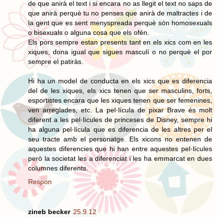
de que anirà el text i si encara no as llegit el text no saps de
que anirà perquè tu no penses que anirà de maltractes i de
la gent que es sent menyspreada perquè són homosexuals
o bisexuals o alguna cosa que els ofén.
Els pors sempre estan presents tant en els xics com en les
xiques, dona igual que sigues masculí o no perquè el por
sempre el patiràs.
Hi ha un model de conducta en els xics que es diferencia
del de les xiques, els xics tenen que ser masculins, forts,
esportistes encara que les xiques tenen que ser femenines,
ven arreglades, etc. La pel·lícula de pixar Brave és molt
diferent a les pel·lícules de princeses de Disney, sempre hi
ha alguna pel·lícula que es diferencia de les altres per el
seu tracte amb el personatge. Els xicons no entenen de
aquestes diferencies que hi han entre aquestes pel·lícules
però la societat les a diferenciat i les ha emmarcat en dues
columnes diferents.
Respon
zineb becker
25.9.12