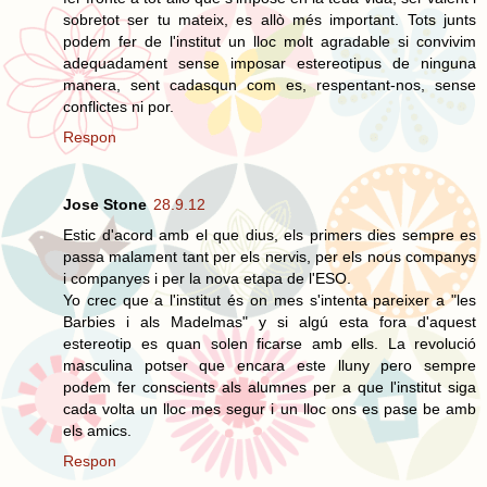
sobretot ser tu mateix, es allò més important. Tots junts
podem fer de l'institut un lloc molt agradable si convivim
adequadament sense imposar estereotipus de ninguna
manera, sent cadasqun com es, respentant-nos, sense
conflictes ni por.
Respon
Jose Stone
28.9.12
Estic d'acord amb el que dius, els primers dies sempre es
passa malament tant per els nervis, per els nous companys
i companyes i per la nova etapa de l'ESO.
Yo crec que a l'institut és on mes s'intenta pareixer a "les
Barbies i als Madelmas" y si algú esta fora d'aquest
estereotip es quan solen ficarse amb ells. La revolució
masculina potser que encara este lluny pero sempre
podem fer conscients als alumnes per a que l'institut siga
cada volta un lloc mes segur i un lloc ons es pase be amb
els amics.
Respon