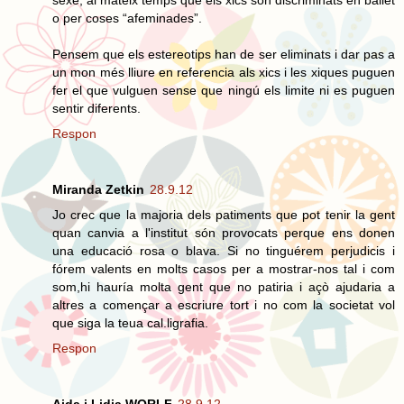
sexe, al mateix temps que els xics son discriminats en ballet
o per coses “afeminades”.
Pensem que els estereotips han de ser eliminats i dar pas a
un mon més lliure en referencia als xics i les xiques puguen
fer el que vulguen sense que ningú els limite ni es puguen
sentir diferents.
Respon
Miranda Zetkin
28.9.12
Jo crec que la majoria dels patiments que pot tenir la gent
quan canvia a l'institut són provocats perque ens donen
una educació rosa o blava. Si no tinguérem perjudicis i
fórem valents en molts casos per a mostrar-nos tal i com
som,hi hauría molta gent que no patiria i açò ajudaria a
altres a començar a escriure tort i no com la societat vol
que siga la teua cal.ligrafia.
Respon