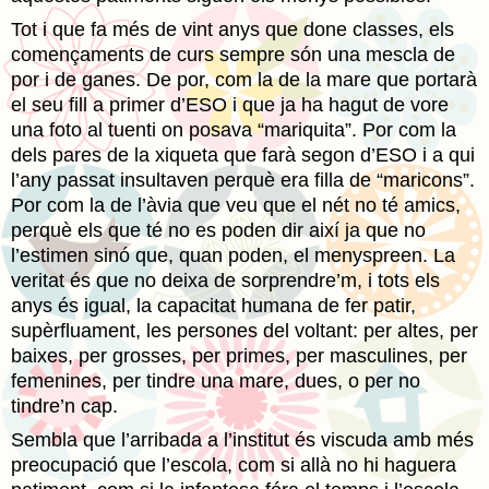
Tot i que fa més de vint anys que done classes, els
començaments de curs sempre són una mescla de
por i de ganes. De por, com la de la mare que portarà
el seu fill a primer d’ESO i que ja ha hagut de vore
una foto al tuenti on posava “mariquita”. Por com la
dels pares de la xiqueta que farà segon d’ESO i a qui
l’any passat insultaven perquè era filla de “maricons”.
Por com la de l’àvia que veu que el nét no té amics,
perquè els que té no es poden dir així ja que no
l’estimen sinó que, quan poden, el menyspreen. La
veritat és que no deixa de sorprendre’m, i tots els
anys és igual, la capacitat humana de fer patir,
supèrfluament, les persones del voltant: per altes, per
baixes, per grosses, per primes, per masculines, per
femenines, per tindre una mare, dues, o per no
tindre’n cap.
Sembla que l’arribada a l’institut és viscuda amb més
preocupació que l’escola, com si allà no hi haguera