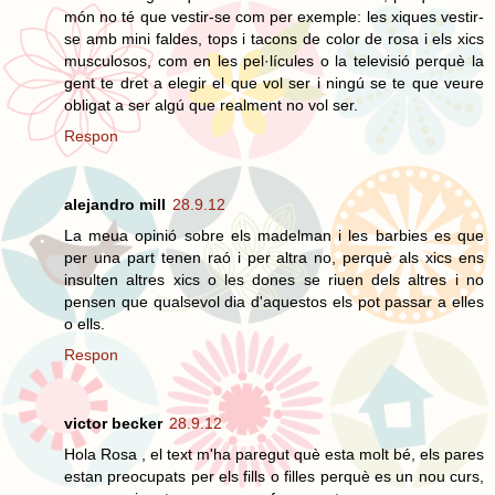
món no té que vestir-se com per exemple: les xiques vestir-
se amb mini faldes, tops i tacons de color de rosa i els xics
musculosos, com en les pel·lícules o la televisió perquè la
gent te dret a elegir el que vol ser i ningú se te que veure
obligat a ser algú que realment no vol ser.
Respon
alejandro mill
28.9.12
La meua opinió sobre els madelman i les barbies es que
per una part tenen raó i per altra no, perquè als xics ens
insulten altres xics o les dones se riuen dels altres i no
pensen que qualsevol dia d'aquestos els pot passar a elles
o ells.
Respon
victor becker
28.9.12
Hola Rosa , el text m'ha paregut què esta molt bé, els pares
estan preocupats per els fills o filles perquè es un nou curs,