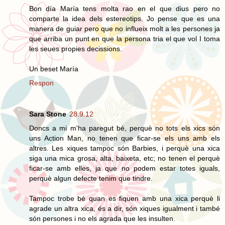
Bon día María tens molta rao en el que dius pero no
comparte la idea dels estereotips. Jo pense que es una
manera de guiar pero que no influeix molt a les persones ja
que arriba un punt en que la persona tria el que vol I toma
les seues propies decissions.
Un beset María
Respon
Sara Stone
28.9.12
Doncs a mi m'ha paregut bé, perquè no tots els xics són
uns Action Man, no tenen que ficar-se els uns amb els
altres. Les xiques tampoc són Barbies, i perquè una xica
siga una mica grosa, alta, baixeta, etc; no tenen el perquè
ficar-se amb elles, ja que no podem estar totes iguals,
perquè algun defecte tenim que tindre.
Tampoc trobe bé quan es fiquen amb una xica perquè li
agrade un altra xica, és a dir, són xiques igualment i també
són persones i no els agrada que les insulten.