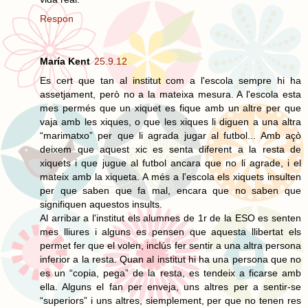
Respon
María Kent
25.9.12
Es cert que tan al institut com a l'escola sempre hi ha
assetjament, però no a la mateixa mesura. A l'escola esta
mes permés que un xiquet es fique amb un altre per que
vaja amb les xiques, o que les xiques li diguen a una altra
“marimatxo” per que li agrada jugar al futbol... Amb açò
deixem que aquest xic es senta diferent a la resta de
xiquets i que jugue al futbol ancara que no li agrade, i el
mateix amb la xiqueta. A més a l'escola els xiquets insulten
per que saben que fa mal, encara que no saben que
signifiquen aquestos insults.
Al arribar a l'institut els alumnes de 1r de la ESO es senten
mes lliures i alguns es pensen que aquesta llibertat els
permet fer que el volen, inclús fer sentir a una altra persona
inferior a la resta. Quan al institut hi ha una persona que no
es un “copia, pega” de la resta, es tendeix a ficarse amb
ella. Alguns el fan per enveja, uns altres per a sentir-se
“superiors” i uns altres, siemplement, per que no tenen res