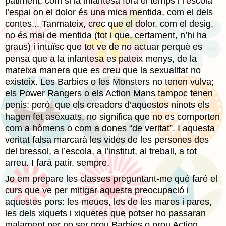
patiment, com si la infantesa fóra el temps i l’escola
l’espai on el dolor és una mica mentida, com el dels
contes... Tanmateix, crec que el dolor, com el desig,
no és mai de mentida (tot i que, certament, n’hi ha
graus) i intuïsc que tot ve de no actuar perquè es
pensa que a la infantesa es pateix menys, de la
mateixa manera que es creu que la sexualitat no
existeix. Les Barbies o les Monsters no tenen vulva;
els Power Rangers o els Action Mans tampoc tenen
penis; però, que els creadors d’aquestos ninots els
hagen fet asexuats, no significa que no es comporten
com a hòmens o com a dones “de veritat”. I aquesta
veritat falsa marcarà les vides de les persones des
del bressol, a l’escola, a l’institut, al treball, a tot
arreu. I farà patir, sempre.
Jo em prepare les classes preguntant-me què faré el
curs que ve per mitigar aquesta preocupació i
aquestes pors: les meues, les de les mares i pares,
les dels xiquets i xiquetes que potser ho passaran
malament per no ser prou Barbies o prou Action