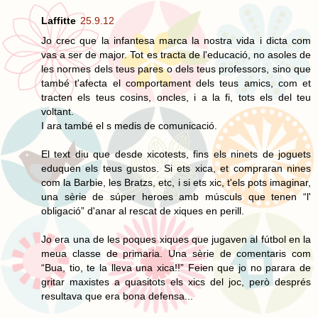
Laffitte
25.9.12
Jo crec que la infantesa marca la nostra vida i dicta com
vas a ser de major. Tot es tracta de l'educació, no asoles de
les normes dels teus pares o dels teus professors, sino que
també t'afecta el comportament dels teus amics, com et
tracten els teus cosins, oncles, i a la fi, tots els del teu
voltant.
I ara també el s medis de comunicació.
El text diu que desde xicotests, fins els ninets de joguets
eduquen els teus gustos. Si ets xica, et compraran nines
com la Barbie, les Bratzs, etc, i si ets xic, t'els pots imaginar,
una sèrie de súper heroes amb músculs que tenen “l'
obligació” d'anar al rescat de xiques en perill.
Jo era una de les poques xiques que jugaven al fútbol en la
meua classe de primaria. Una sèrie de comentaris com
“Bua, tio, te la lleva una xica!!” Feien que jo no parara de
gritar maxistes a quasitots els xics del joc, però després
resultava que era bona defensa...