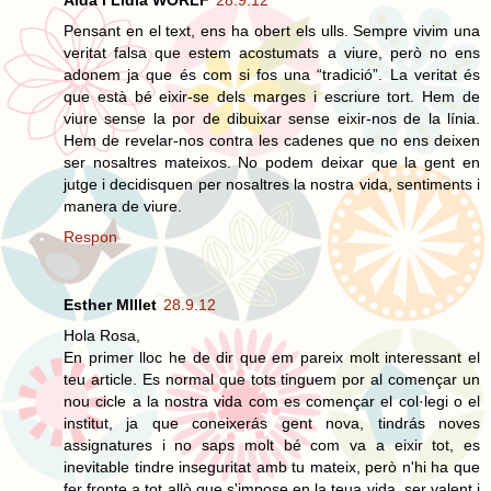
Aida i Lidia WORLF
28.9.12
Pensant en el text, ens ha obert els ulls. Sempre vivim una
veritat falsa que estem acostumats a viure, però no ens
adonem ja que és com si fos una “tradició”. La veritat és
que està bé eixir-se dels marges i escriure tort. Hem de
viure sense la por de dibuixar sense eixir-nos de la línia.
Hem de revelar-nos contra les cadenes que no ens deixen
ser nosaltres mateixos. No podem deixar que la gent en
jutge i decidisquen per nosaltres la nostra vida, sentiments i
manera de viure.
Respon
Esther MIllet
28.9.12
Hola Rosa,
En primer lloc he de dir que em pareix molt interessant el
teu article. Es normal que tots tinguem por al començar un
nou cicle a la nostra vida com es començar el col·legi o el
institut, ja que coneixerás gent nova, tindrás noves
assignatures i no saps molt bé com va a eixir tot, es
inevitable tindre inseguritat amb tu mateix, però n'hi ha que
fer fronte a tot allò que s'impose en la teua vida, ser valent i