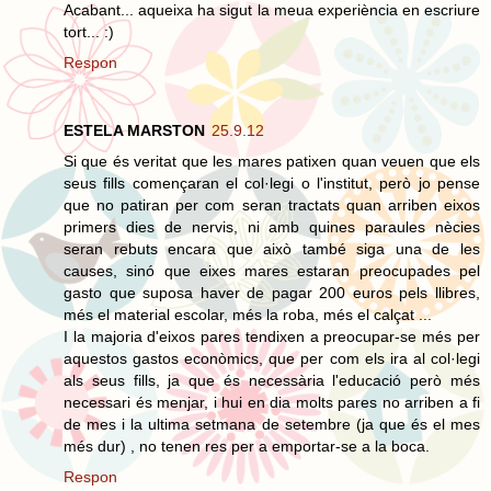
Acabant... aqueixa ha sigut la meua experiència en escriure
tort... :)
Respon
ESTELA MARSTON
25.9.12
Si que és veritat que les mares patixen quan veuen que els
seus fills començaran el col·legi o l'institut, però jo pense
que no patiran per com seran tractats quan arriben eixos
primers dies de nervis, ni amb quines paraules nècies
seran rebuts encara que això també siga una de les
causes, sinó que eixes mares estaran preocupades pel
gasto que suposa haver de pagar 200 euros pels llibres,
més el material escolar, més la roba, més el calçat ...
I la majoria d'eixos pares tendixen a preocupar-se més per
aquestos gastos econòmics, que per com els ira al col·legi
als seus fills, ja que és necessària l'educació però més
necessari és menjar, i hui en dia molts pares no arriben a fi
de mes i la ultima setmana de setembre (ja que és el mes
més dur) , no tenen res per a emportar-se a la boca.
Respon