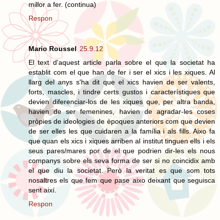
millor a fer. (continua)
Respon
Mario Roussel
25.9.12
El text d'aquest article parla sobre el que la societat ha
establit com el que han de fer i ser el xics i les xiques. Al
llarg del anys s'ha dit que el xics havien de ser valents,
forts, mascles, i tindre certs gustos i característiques que
devien diferenciar-los de les xiques que, per altra banda,
havien de ser femenines, havien de agradar-les coses
pròpies de ideologies de èpoques anteriors com que devien
de ser elles les que cuidaren a la família i als fills. Aixo fa
que quan els xics i xiques arriben al institut tinguen ells i els
seus pares/mares por de el que podrien dir-les els nous
companys sobre els seva forma de ser si no coincidix amb
el que diu la societat. Però la veritat es que som tots
nosaltres els que fem que pase aixo deixant que seguisca
sent així.
Respon