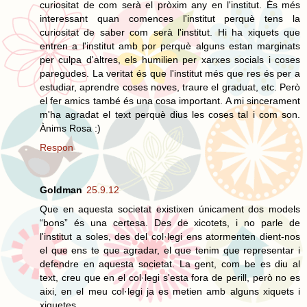
curiositat de com serà el pròxim any en l'institut. És més
interessant quan comences l'institut perquè tens la
curiositat de saber com serà l'institut. Hi ha xiquets que
entren a l'institut amb por perquè alguns estan marginats
per culpa d'altres, els humilien per xarxes socials i coses
paregudes. La veritat és que l'institut més que res és per a
estudiar, aprendre coses noves, traure el graduat, etc. Però
el fer amics també és una cosa important. A mi sincerament
m'ha agradat el text perquè dius les coses tal i com son.
Ànims Rosa :)
Respon
Goldman
25.9.12
Que en aquesta societat existixen únicament dos models
“bons” és una certesa. Des de xicotets, i no parle de
l'institut a soles, des del col·legi ens atormenten dient-nos
el que ens te que agradar, el que tenim que representar i
defendre en aquesta societat. La gent, com be es diu al
text, creu que en el col·legi s'esta fora de perill, però no es
aixi, en el meu col·legi ja es metien amb alguns xiquets i
xiquetes.