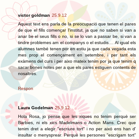
victor goldman
25.9.12
Aquest text ens parla de la preocupació que tenen el pares
de que el fills començar l'institut, ja que no saben si van a
anar be el seus fills o no, si se lo van a passar be, si van a
tindre problemes am el companys o el estudis.... Al igual els
alumnes també tenen por en estiu ja que cada vegada esta
mes prop el començament en setembre, i per tant els
exàmens del curs i per aixo mateix tenim por ja que tenim q
sacar bones notes per a que els pares estiguen contents de
nosaltres.
Respon
Laura Godelman
25.9.12
Hola Rosa, jo pense que les xiques no tenim perquè ser
Barbies, ni els xics Madelmans o Action Mans. Crec que
tenim dret a elegir "escriure tort" i no per aixó ens han d'
insultar o menysprear. Perquè les persones "escrigam tort"