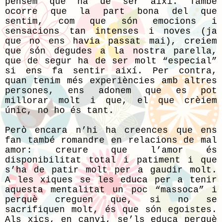
pensem que ha de ser així. També
ocorre que la part bona del que
sentim, com que són emocions i
sensacions tan intenses i noves (ja
que no ens havia passat mai), creiem
que són degudes a la nostra parella,
que de segur ha de ser molt “especial”
si ens fa sentir així. Per contra,
quan tenim més experiències amb altres
persones, ens adonem que es pot
millorar molt i que, el que crèiem
únic, no ho és tant.
Però encara n’hi ha creences que ens
fan també romandre en relacions de mal
amor: creure que l’amor és
disponibilitat total i patiment i que
s’ha de patir molt per a gaudir molt.
A les xiques se les educa per a tenir
aquesta mentalitat un poc “massoca” i
perquè creguen que, si no se
sacrifiquen molt, és que són egoistes.
Als xics, en canvi, se’ls educa perquè