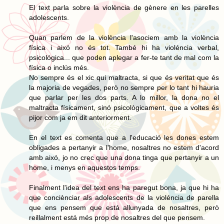
El text parla sobre la violència de gènere en les parelles
adolescents.
Quan parlem de la violència l'asociem amb la violència
física i aixó no és tot. També hi ha violéncia verbal,
psicológica... que poden aplegar a fer-te tant de mal com la
física o inclús més.
No sempre és el xic qui maltracta, si que és veritat que és
la majoria de vegades, però no sempre per lo tant hi hauria
que parlar per les dos parts. A lo millor, la dona no el
maltracta físicament, sinó psicològicament, que a voltes és
pijor com ja em dit anteriorment.
En el text es comenta que a l'educació les dones estem
obligades a pertanyir a l'home, nosaltres no estem d'acord
amb aixó, jo no crec que una dona tinga que pertanyir a un
home, i menys en aquestos temps.
Finalment l'idea del text ens ha paregut bona, ja que hi ha
que conciènciar als adolescents de la violéncia de parella
que ens pensem que está allunyada de nosaltres, però
reillalment está més prop de nosaltres del que pensem.