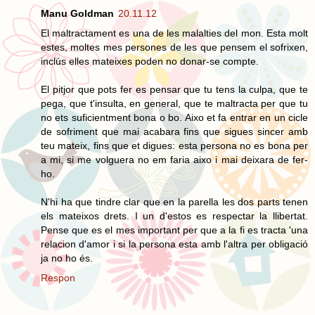
Manu Goldman
20.11.12
El maltractament es una de les malalties del mon. Esta molt
estes, moltes mes persones de les que pensem el sofrixen,
inclús elles mateixes poden no donar-se compte.
El pitjor que pots fer es pensar que tu tens la culpa, que te
pega, que t'insulta, en general, que te maltracta per que tu
no ets suficientment bona o bo. Aixo et fa entrar en un cicle
de sofriment que mai acabara fins que sigues sincer amb
teu mateix, fins que et digues: esta persona no es bona per
a mi, si me volguera no em faria aixo i mai deixara de fer-
ho.
N'hi ha que tindre clar que en la parella les dos parts tenen
els mateixos drets. I un d'estos es respectar la llibertat.
Pense que es el mes important per que a la fi es tracta 'una
relacion d'amor i si la persona esta amb l'altra per obligació
ja no ho és.
Respon