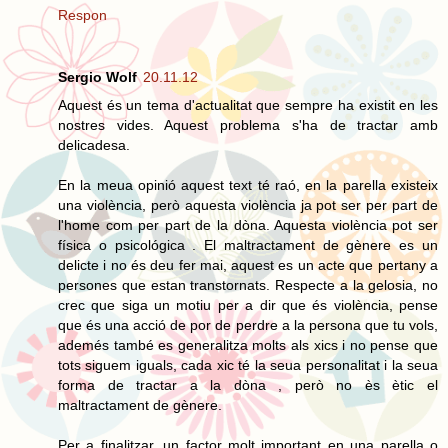
Respon
Sergio Wolf
20.11.12
Aquest és un tema d'actualitat que sempre ha existit en les
nostres vides. Aquest problema s'ha de tractar amb
delicadesa.
En la meua opinió aquest text té raó, en la parella existeix
una violència, però aquesta violència ja pot ser per part de
l'home com per part de la dòna. Aquesta violència pot ser
física o psicológica . El maltractament de gènere es un
delicte i no és deu fer mai, aquest es un acte que pertany a
persones que estan transtornats. Respecte a la gelosia, no
crec que siga un motiu per a dir que és violència, pense
que és una acció de por de perdre a la persona que tu vols,
ademés també es generalitza molts als xics i no pense que
tots siguem iguals, cada xic té la seua personalitat i la seua
forma de tractar a la dòna , però no ès ètic el
maltractament de gènere.
Per a finalitzar, un factor molt important en una parella o