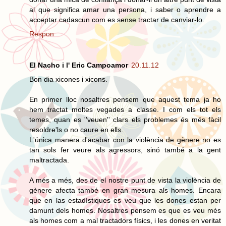
al que significa amar una persona, i saber o aprendre a
acceptar cadascun com es sense tractar de canviar-lo.
Respon
El Nacho i l' Eric Campoamor
20.11.12
Bon dia xicones i xicons.
En primer lloc nosaltres pensem que aquest tema ja ho
hem tractat moltes vegades a classe. I com els tot els
temes, quan es ''veuen'' clars els problemes és més fàcil
resoldre'ls o no caure en ells.
L'única manera d'acabar con la violència de gènere no es
tan sols fer veure als agressors, sinó també a la gent
maltractada.
A més a més, des de el nostre punt de vista la violència de
gènere afecta també en gran mesura als homes. Encara
que en las estadístiques es veu que les dones estan per
damunt dels homes. Nosaltres pensem es que es veu més
als homes com a mal tractadors físics, i les dones en veritat