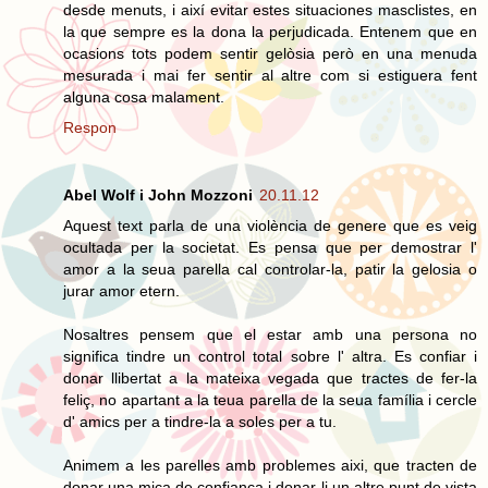
desde menuts, i així evitar estes situaciones masclistes, en
la que sempre es la dona la perjudicada. Entenem que en
ocasions tots podem sentir gelòsia però en una menuda
mesurada i mai fer sentir al altre com si estiguera fent
alguna cosa malament.
Respon
Abel Wolf i John Mozzoni
20.11.12
Aquest text parla de una violència de genere que es veig
ocultada per la societat. Es pensa que per demostrar l'
amor a la seua parella cal controlar-la, patir la gelosia o
jurar amor etern.
Nosaltres pensem que el estar amb una persona no
significa tindre un control total sobre l' altra. Es confiar i
donar llibertat a la mateixa vegada que tractes de fer-la
feliç, no apartant a la teua parella de la seua família i cercle
d' amics per a tindre-la a soles per a tu.
Animem a les parelles amb problemes aixi, que tracten de
donar una mica de confiança i donar-li un altre punt de vista