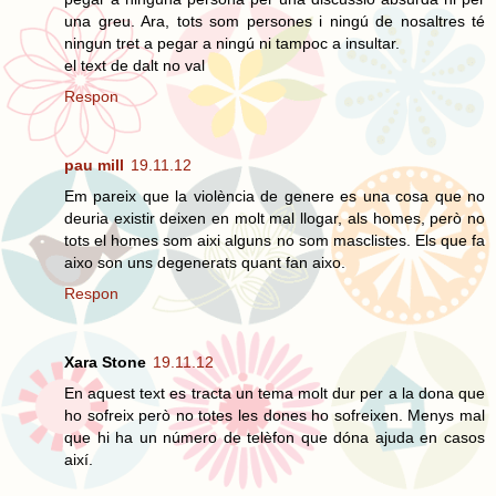
una greu. Ara, tots som persones i ningú de nosaltres té
ningun tret a pegar a ningú ni tampoc a insultar.
el text de dalt no val
Respon
pau mill
19.11.12
Em pareix que la violència de genere es una cosa que no
deuria existir deixen en molt mal llogar, als homes, però no
tots el homes som aixi alguns no som masclistes. Els que fa
aixo son uns degenerats quant fan aixo.
Respon
Xara Stone
19.11.12
En aquest text es tracta un tema molt dur per a la dona que
ho sofreix però no totes les dones ho sofreixen. Menys mal
que hi ha un número de telèfon que dóna ajuda en casos
així.