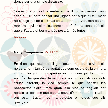
dones per una simple discussió.
Si eres una dona i t'he sentes en perill no t'ho penses més i
crida al 016 però pensat una jugada per a que el teu marit
no sàpiga res de a on has cridat i per què. Aquesta és una
manera d'evitar el maltractament però té una conseqüència
que si t'agafa el teu marit és posarà més furiós.
Respon
Gaby Campoamor
22.11.12
En el text que acabe de llegir s’aclara molt que la violència
no és amor, i també es veritat que com es diu és la primera
vegada, les primeres experiencies i pensem que te que ser
així. És clar que des de sempre a les xiques i als xics se’ls
educa diferent, la xica sempre te que satisfer les
necessitats d’ells. Però quan dos xics es peguen per
nosaltres, pensem que es una seyal d’amor, però en realitat
ens estan tractant com a objectes o trofeus que ells
guanyaran.