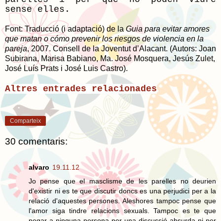
sense elles.
Font: Traducció (i adaptació) de la
Guia para evitar amores
que matan o cómo prevenir los riesgos de violencia en la
pareja
, 2007.
Consell de la Joventut d’Alacant. (Autors: Joan
Subirana, Marisa Babiano, Ma. José Mosquera, Jesús Zulet,
José Luís Prats i José Luis Castro).
Altres entrades relacionades
Comparteix
30 comentaris:
alvaro
19.11.12
Jo pense que el masclisme de les parelles no deurien
d'existir ni es te que discutir doncs es una perjudici per a la
relació d'aquestes persones. Aleshores tampoc pense que
l'amor siga tindre relacions sexuals. Tampoc es te que
pegar a ninguna persona per una discussió absurda ni per