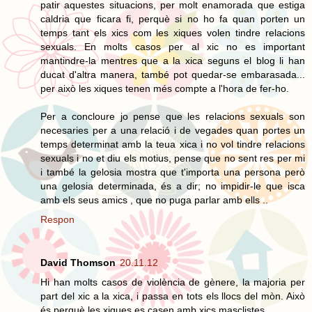
patir aquestes situacions, per molt enamorada que estiga
caldria que ficara fi, perquè si no ho fa quan porten un
temps tant els xics com les xiques volen tindre relacions
sexuals. En molts casos per al xic no es important
mantindre-la mentres que a la xica seguns el blog li han
ducat d'altra manera, també pot quedar-se embarasada...
per això les xiques tenen més compte a l'hora de fer-ho.
Per a concloure jo pense que les relacions sexuals son
necesaries per a una relació i de vegades quan portes un
temps determinat amb la teua xica i no vol tindre relacions
sexuals i no et diu els motius, pense que no sent res per mi
i també la gelosia mostra que t'importa una persona però
una gelosia determinada, és a dir; no impidir-le que isca
amb els seus amics , que no puga parlar amb ells ..
Respon
David Thomson
20.11.12
Hi han molts casos de violència de gènere, la majoria per
part del xic a la xica, i passa en tots els llocs del mòn. Això
és perquè les xiques es casen amb xics masclistes.