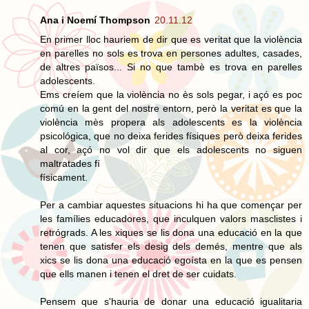
Ana i Noemí Thompson
20.11.12
En primer lloc hauriem de dir que es veritat que la violència
en parelles no sols es trova en persones adultes, casades,
de altres països... Si no que tambè es trova en parelles
adolescents.
Ems creíem que la violència no ès sols pegar, i açó es poc
comú en la gent del nostre entorn, però la veritat es que la
violència mès propera als adolescents es la violència
psicológica, que no deixa ferides físiques però deixa ferides
al cor, açó no vol dir que els adolescents no siguen
maltratades fí
físicament.
Per a cambiar aquestes situacions hi ha que començar per
les famílies educadores, que inculquen valors masclistes i
retrógrads. A les xiques se lis dona una educació en la que
tenen que satisfer els desig dels demés, mentre que als
xics se lis dona una educació egoísta en la que es pensen
que ells manen i tenen el dret de ser cuidats.
Pensem que s'hauria de donar una educació igualitaria