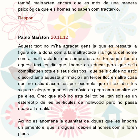
també maltracten encara que es més de una manera
psicològica que els homes no saben com tractar-lo.
Respon
Pablo Marston
20.11.12
Aquest text no m'ha agradat gens ja que es ressalta la
figura de la dona com a la maltractada i la figura del home
com a mal tractador i no sempre es aixi. En segon lloc en
aquest text es diu que l'home es educat pera que se'ls
complisquen tots els seus desitjos i que se'ls cuide no estic
d'acord amb aquesta afirmació i en tercer lloc en altra cosa
que no estic d'acord es per exemple que el text diu: les
xiques s’alegren quan el seu nòvio es pega amb un altre xic
pe elles. Crec que això no esta del tot be, tan sols es un
estereotip de les pel·lícules de holliwood però no passa
quasi a la realitat.
Ací no es anomena la quantitat de xiques que les importa
un pimentó el que lis digues i deixen al homes com si foren
pipes.