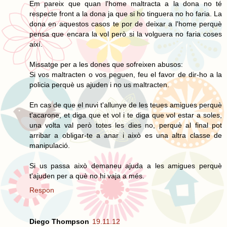
Em pareix que quan l'home maltracta a la dona no té
respecte front a la dona ja que si ho tinguera no ho faria. La
dona en aquestos casos te por de deixar a l'home perquè
pensa que encara la vol però si la volguera no faria coses
així.
Missatge per a les dones que sofreixen abusos:
Si vos maltracten o vos peguen, feu el favor de dir-ho a la
policia perquè us ajuden i no us maltracten.
En cas de que el nuvi t'allunye de les teues amigues perquè
t'acarone, et diga que et vol i te diga que vol estar a soles,
una volta val però totes les dies no, perquè al final pot
arribar a obligar-te a anar i això es una altra classe de
manipulació.
Si us passa això demaneu ajuda a les amigues perquè
t'ajuden per a què no hi vaja a més.
Respon
Diego Thompson
19.11.12