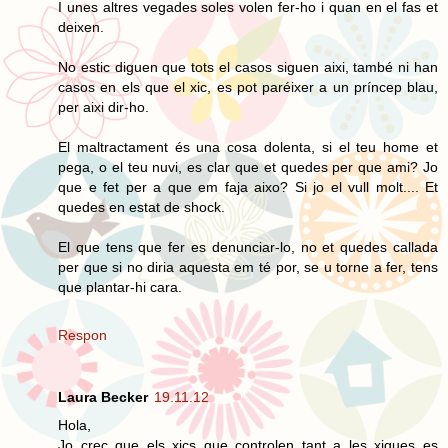
I unes altres vegades soles volen fer-ho i quan en el fas et
deixen.
No estic diguen que tots el casos siguen aixi, també ni han
casos en els que el xic, es pot paréixer a un príncep blau,
per aixi dir-ho.
El maltractament és una cosa dolenta, si el teu home et
pega, o el teu nuvi, es clar que et quedes per que ami? Jo
que e fet per a que em faja aixo? Si jo el vull molt.... Et
quedes en estat de shock.
El que tens que fer es denunciar-lo, no et quedes callada
per que si no diria aquesta em té por, se u torne a fer, tens
que plantar-hi cara.
Respon
Laura Becker
19.11.12
Hola,
Jo crec que els xics que controlen tant a les xiques es