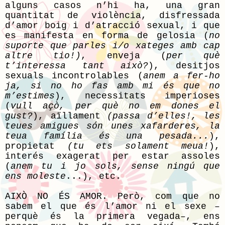
alguns casos n’hi ha, una gran
quantitat de violència, disfressada
d’amor boig i d’atracció sexual, i que
es manifesta en forma de gelosia (
no
suporte que parles i/o xateges amb cap
altre tio!)
, enveja (
per què
t’interessa tant això?
), desitjos
sexuals incontrolables (
anem a fer-ho
ja, si no ho fas amb mi és que no
m’estimes
), necessitats imperioses
(
vull açò, per què no em dones el
gust?
), aïllament
(passa d’elles!, les
teues amigues són unes xafarderes, la
teua família és una pesada...
),
propietat
(tu ets solament meua!
),
interés exagerat per estar assoles
(
anem tu i jo sols, sense ningú que
ens moleste
...), etc.
AIXÒ NO ÉS AMOR. Però, com que no
sabem el que és l’amor ni el sexe –
perquè és la primera vegada–, ens