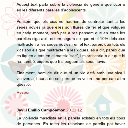
Aquest text parla sobre la violència de gènere que ocorre
en les diferents parelles d'adolescents.
Pensem que els xics no haurien de controlar tant a les
seues novies ja que elles són lliures de fer el que vulguen
en cada moment, però per a res pensem que en totes les
parelles siga així, estem segurs de que ni el 10% dels xics
maltracten a les seues novies i en el text pareix que tots els
xics són els que maltracten a les xiques, és a dir, pareix que
es fiquen a tots en el mateix “sac”, i m'arriscaria a dir que hi
ha, també, xiques que li'ls peguen als seus nuvis.
Finalment, hem de dir que si un xic està amb una xica i
viceversa, hauria de ser perquè es volen i no per cap altra
qüestió.
Respon
Javi i Emilio Campoamor
20.11.12
La violència masclista en la parella existeix en tots els tipus
de persones. En totes les relacions de parella pot haver