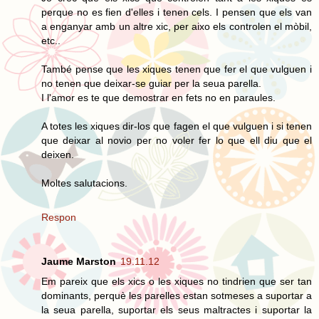
perque no es fien d'elles i tenen cels. I pensen que els van
a enganyar amb un altre xic, per aixo els controlen el mòbil,
etc..
També pense que les xiques tenen que fer el que vulguen i
no tenen que deixar-se guiar per la seua parella.
I l'amor es te que demostrar en fets no en paraules.
A totes les xiques dir-los que fagen el que vulguen i si tenen
que deixar al novio per no voler fer lo que ell diu que el
deixen.
Moltes salutacions.
Respon
Jaume Marston
19.11.12
Em pareix que els xics o les xiques no tindrien que ser tan
dominants, perquè les parelles estan sotmeses a suportar a
la seua parella, suportar els seus maltractes i suportar la