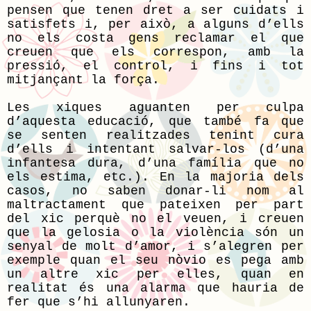
pensen que tenen dret a ser cuidats i
satisfets i, per això, a alguns d’ells
no els costa gens reclamar el que
creuen que els correspon, amb la
pressió, el control, i fins i tot
mitjançant la força.
Les xiques aguanten per culpa
d’aquesta educació, que també fa que
se senten realitzades tenint cura
d’ells i intentant salvar-los (d’una
infantesa dura, d’una família que no
els estima, etc.). En la majoria dels
casos, no saben donar-li nom al
maltractament que pateixen per part
del xic perquè no el veuen, i creuen
que la gelosia o la violència són un
senyal de molt d’amor, i s’alegren per
exemple quan el seu nòvio es pega amb
un altre xic per elles, quan en
realitat és una alarma que hauria de
fer que s’hi allunyaren.