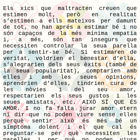
Els xics que maltracten creuen que
estimen molt, però en realitat
s’estimen a ells mateixos per damunt
de tot, no han aprés a estimar bé i no
són capaços de la més mínima empatia
i, a més, són tan insegurs que
necessiten controlar la seua parella
per a sentir-se bé. Si estimaren de
veritat, voldrien el benestar d’ella,
s’alegrarien dels seus èxits (també de
la seua popularitat), comptarien amb
elles i amb les seues opinions,
aprendrien d’elles, tindrien cura de
les nòvies i del seu amor,
respectarien els seus gustos i les
seues amistats, etc. AIXÒ SÍ QUE ÉS
AMOR. I no fa falta jurar amor etern
ni dir que no poden viure sense elles
perquè sentir això és més bé un
símptoma dolent i el que cal és
preguntar-se per què necessiten les
parelles i per què no poden viure