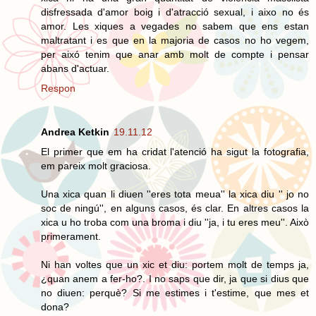
disfressada d'amor boig i d'atracció sexual, i aixo no és
amor. Les xiques a vegades no sabem que ens estan
maltratant i es que en la majoria de casos no ho vegem,
per aixó tenim que anar amb molt de compte i pensar
abans d'actuar.
Respon
Andrea Ketkin
19.11.12
El primer que em ha cridat l'atenció ha sigut la fotografia,
em pareix molt graciosa.
Una xica quan li diuen ''eres tota meua'' la xica diu '' jo no
soc de ningú'', en alguns casos, és clar. En altres casos la
xica u ho troba com una broma i diu ''ja, i tu eres meu''. Això
primerament.
Ni han voltes que un xic et diu: portem molt de temps ja,
¿quan anem a fer-ho?. I no saps que dir, ja que si dius que
no diuen: perquè? Si me estimes i t'estime, que mes et
dona?