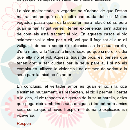
La xica maltractada, a vegades no s'adona de que l'estan
maltractant perquè està molt enamorada del xic. Moltes
vegades passa quan és la seua primera relació sèria, però
quan ja han tingut varies i tenen experiència, se'n adonen
de com els està tractant el xic. En aquests casos el xic
solament vol la xica per a ell, vol que li faça tot el que ell
vullga, li demana sempre explicacions a la seua parella,
d'una manera la “força” a tindre sexe perquè si no el xic diu
que ella no el vol. Aquests tipus de xics, es pensen que
tenen dret a ser cuidats per la seua parella, i si no els
complauen utilitzen la violència i no estimen de veritat a la
seua parella, això no és amor.
En conclusió, el vertader amor és quan el xic i la xica
s'estimen mutuament, es respecten, el xic li permet llibertat
a la xica, el xic respecta els gustos de la seua parella, deixa
que puga eixir amb les seues amigues i també amb amics
seus sense que el nòvio li espie ni li demane explicacions i
viceversa.
Respon