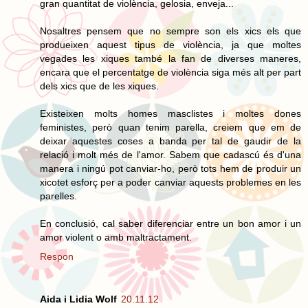
gran quantitat de violència, gelosia, enveja...
Nosaltres pensem que no sempre son els xics els que
produeixen aquest tipus de violència, ja que moltes
vegades les xiques també la fan de diverses maneres,
encara que el percentatge de violència siga més alt per part
dels xics que de les xiques.
Existeixen molts homes masclistes i moltes dones
feministes, però quan tenim parella, creiem que em de
deixar aquestes coses a banda per tal de gaudir de la
relació i molt més de l'amor. Sabem que cadascú és d'una
manera i ningú pot canviar-ho, però tots hem de produir un
xicotet esforç per a poder canviar aquests problemes en les
parelles.
En conclusió, cal saber diferenciar entre un bon amor i un
amor violent o amb maltractament.
Respon
Aida i Lidia Wolf
20.11.12