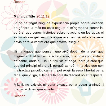
Respon
Maria Laffitte
20.11.12
Jo no he tingut ninguna experiència pròpia sobre violència
de gènere, a més no estic segura si m'agradaria contar-la,
però sí que conec històries sobre relacions en les quals el
xic mostrava gelosia, i deia que era perquè volia a la seua
novia però la veritat era que estava insegur.
Hi ha xiques que pensen que això depèn de la sort que
tingues amb el teu xic, si ix bo o roin, que no es pot evitar i,
de sobte, obris el ulls i el teu xic et pega, però jo crec que
des del principi ella o ell, perquè també hi ha xics que són
maltractats psicològicament, pot exigir la seua llibertat per a
fer el que vulga, si la parella no està d'acord no et respecta.
A la fi, no existeix ninguna excusa per a pegar a ningú, i
menys si diuen que et volen.
Respon