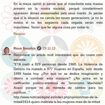
En la meua opinió jo pense que el masclisme esta massa
present en la nostra societat, perquè constantment
apareixen dones assasinades pels seus marits. Jo pense
que si la situació no canvia les noves generacions, ja no la
nostra si no les següents cada vegada seràn més
masclistes. Tenim que fer alguna cosa per evitar-lo.
Respon
Rosa Sanchis
29.11.12
Recomane un article molt interessant que diu coses com
aquesta:
"ETA mató a 829 personas desde 1968. La Violencia de
Género ha matado a 877 mujeres en España, solo desde
1999 hasta hoy. ¿Por qué no se dedica imaginación y
dinero a combatir esta masacre? ¿No entra en la
calificación político-ortodoxa de Terrorismo Machista?
Acaso porque no es moneda de cambio para los
políticos..."
http://www.noticiasdigital.es/index.php/opinion/mas-de-la-
mitad/1614-quien-maltrata-a-las-mujeres-mas-de-la-mitad