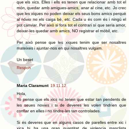
que els xics. Elles i ells es tenen que relacionar amb tot el
món, quedar amb amigues-amics, anar al cine, etc. Jo crec
que les xiques no poden deixar els seus bons amics perquè
al nóvio no els caiga bé, etc. Cada u és com és i ningú el
pot canviar. Per això si fora tot el contrari sí que seria amor,
deixar-les quedar amb amics, NO registrar el mòbil, etc.
Per això pense que les xiques tenim que ser nosaltres
mateixes i ajuntar-nos en qui nosaltres vulgam.
Un beset
Respon
Maria Claramunt
19.11.12
Hola,
Yo pense que els xics no tenen que estar tan pendents de
les seues novies i si de deveres les volen tindrien que
confiar en elles i no tindre-les tan controlades.
Si és deveres que en alguns casos de parelles entre xic i
xica hi ha una gran quantitat de violencia masclista