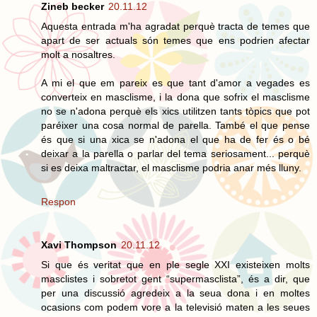
Zineb becker
20.11.12
Aquesta entrada m'ha agradat perquè tracta de temes que
apart de ser actuals són temes que ens podrien afectar
molt a nosaltres.
A mi el que em pareix es que tant d'amor a vegades es
converteix en masclisme, i la dona que sofrix el masclisme
no se n'adona perquè els xics utilitzen tants tòpics que pot
paréixer una cosa normal de parella. També el que pense
és que si una xica se n'adona el que ha de fer és o bé
deixar a la parella o parlar del tema seriosament... perquè
si es deixa maltractar, el masclisme podria anar més lluny.
Respon
Xavi Thompson
20.11.12
Si que és veritat que en ple segle XXI existeixen molts
masclistes i sobretot gent “supermasclista”, és a dir, que
per una discussió agredeix a la seua dona i en moltes
ocasions com podem vore a la televisió maten a les seues