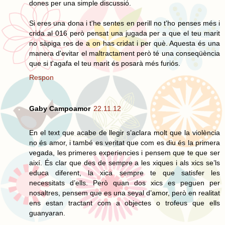
dones per una simple discussió.
Si eres una dona i t'he sentes en perill no t'ho penses més i
crida al 016 però pensat una jugada per a que el teu marit
no sàpiga res de a on has cridat i per què. Aquesta és una
manera d'evitar el maltractament però té una conseqüència
que si t'agafa el teu marit és posarà més furiós.
Respon
Gaby Campoamor
22.11.12
En el text que acabe de llegir s’aclara molt que la violència
no és amor, i també es veritat que com es diu és la primera
vegada, les primeres experiencies i pensem que te que ser
així. És clar que des de sempre a les xiques i als xics se’ls
educa diferent, la xica sempre te que satisfer les
necessitats d’ells. Però quan dos xics es peguen per
nosaltres, pensem que es una seyal d’amor, però en realitat
ens estan tractant com a objectes o trofeus que ells
guanyaran.