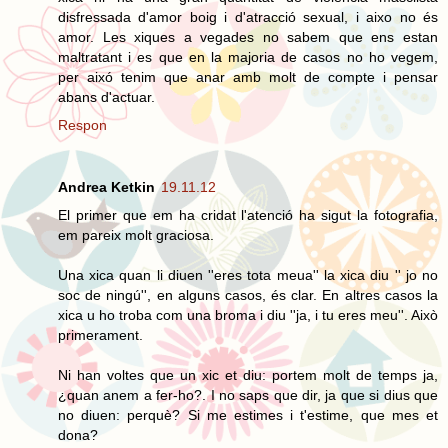
disfressada d'amor boig i d'atracció sexual, i aixo no és
amor. Les xiques a vegades no sabem que ens estan
maltratant i es que en la majoria de casos no ho vegem,
per aixó tenim que anar amb molt de compte i pensar
abans d'actuar.
Respon
Andrea Ketkin
19.11.12
El primer que em ha cridat l'atenció ha sigut la fotografia,
em pareix molt graciosa.
Una xica quan li diuen ''eres tota meua'' la xica diu '' jo no
soc de ningú'', en alguns casos, és clar. En altres casos la
xica u ho troba com una broma i diu ''ja, i tu eres meu''. Això
primerament.
Ni han voltes que un xic et diu: portem molt de temps ja,
¿quan anem a fer-ho?. I no saps que dir, ja que si dius que
no diuen: perquè? Si me estimes i t'estime, que mes et
dona?