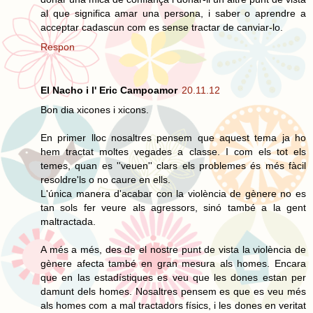
al que significa amar una persona, i saber o aprendre a
acceptar cadascun com es sense tractar de canviar-lo.
Respon
El Nacho i l' Eric Campoamor
20.11.12
Bon dia xicones i xicons.
En primer lloc nosaltres pensem que aquest tema ja ho
hem tractat moltes vegades a classe. I com els tot els
temes, quan es ''veuen'' clars els problemes és més fàcil
resoldre'ls o no caure en ells.
L'única manera d'acabar con la violència de gènere no es
tan sols fer veure als agressors, sinó també a la gent
maltractada.
A més a més, des de el nostre punt de vista la violència de
gènere afecta també en gran mesura als homes. Encara
que en las estadístiques es veu que les dones estan per
damunt dels homes. Nosaltres pensem es que es veu més
als homes com a mal tractadors físics, i les dones en veritat