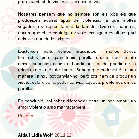
gran quantitat de violència, gelosia, enveja...
Nosaltres pensem que no sempre son els xics els que
produeixen aquest tipus de violència, ja que moltes
vegades les xiques també la fan de diverses maneres,
encara que el percentatge de violència siga més alt per part
dels xics que de les xiques.
Existeixen molts homes masclistes i moltes dones
feministes, però quan tenim parella, creiem que em de
deixar aquestes coses a banda per tal de gaudir de la
relació i molt més de l'amor. Sabem que cadascú és d'una
manera i ningú pot canviar-ho, però tots hem de produir un
xicotet esforç per a poder canviar aquests problemes en les
parelles.
En conclusió, cal saber diferenciar entre un bon amor i un
amor violent o amb maltractament.
Respon
Aida i Lidia Wolf
20.11.12