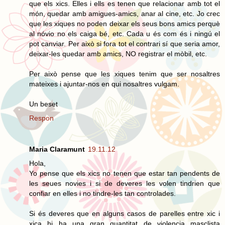
que els xics. Elles i ells es tenen que relacionar amb tot el
món, quedar amb amigues-amics, anar al cine, etc. Jo crec
que les xiques no poden deixar els seus bons amics perquè
al nóvio no els caiga bé, etc. Cada u és com és i ningú el
pot canviar. Per això si fora tot el contrari sí que seria amor,
deixar-les quedar amb amics, NO registrar el mòbil, etc.
Per això pense que les xiques tenim que ser nosaltres
mateixes i ajuntar-nos en qui nosaltres vulgam.
Un beset
Respon
Maria Claramunt
19.11.12
Hola,
Yo pense que els xics no tenen que estar tan pendents de
les seues novies i si de deveres les volen tindrien que
confiar en elles i no tindre-les tan controlades.
Si és deveres que en alguns casos de parelles entre xic i
xica hi ha una gran quantitat de violencia masclista