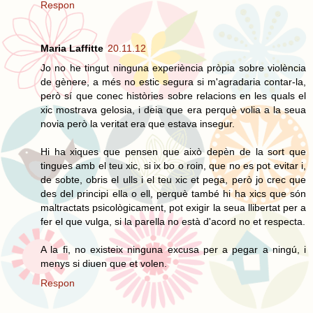
Respon
Maria Laffitte
20.11.12
Jo no he tingut ninguna experiència pròpia sobre violència
de gènere, a més no estic segura si m'agradaria contar-la,
però sí que conec històries sobre relacions en les quals el
xic mostrava gelosia, i deia que era perquè volia a la seua
novia però la veritat era que estava insegur.
Hi ha xiques que pensen que això depèn de la sort que
tingues amb el teu xic, si ix bo o roin, que no es pot evitar i,
de sobte, obris el ulls i el teu xic et pega, però jo crec que
des del principi ella o ell, perquè també hi ha xics que són
maltractats psicològicament, pot exigir la seua llibertat per a
fer el que vulga, si la parella no està d'acord no et respecta.
A la fi, no existeix ninguna excusa per a pegar a ningú, i
menys si diuen que et volen.
Respon