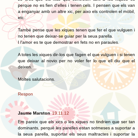
perque no es fien d'elles i tenen cels. I pensen que els van
a enganyar amb un altre xic, per aixo els controlen el mòbil,
etc..
També pense que les xiques tenen que fer el que vulguen i
no tenen que deixar-se guiar per la seua parella.
I l'amor es te que demostrar en fets no en paraules.
A totes les xiques dir-los que fagen el que vulguen i si tenen
que deixar al novio per no voler fer lo que ell diu que el
deixen.
Moltes salutacions.
Respon
Jaume Marston
19.11.12
Em pareix que els xics o les xiques no tindrien que ser tan
dominants, perquè les parelles estan sotmeses a suportar a
la seua parella, suportar els seus maltractes i suportar la