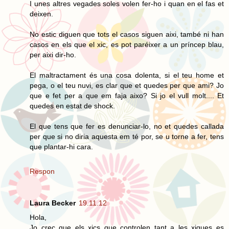
I unes altres vegades soles volen fer-ho i quan en el fas et
deixen.
No estic diguen que tots el casos siguen aixi, també ni han
casos en els que el xic, es pot paréixer a un príncep blau,
per aixi dir-ho.
El maltractament és una cosa dolenta, si el teu home et
pega, o el teu nuvi, es clar que et quedes per que ami? Jo
que e fet per a que em faja aixo? Si jo el vull molt.... Et
quedes en estat de shock.
El que tens que fer es denunciar-lo, no et quedes callada
per que si no diria aquesta em té por, se u torne a fer, tens
que plantar-hi cara.
Respon
Laura Becker
19.11.12
Hola,
Jo crec que els xics que controlen tant a les xiques es