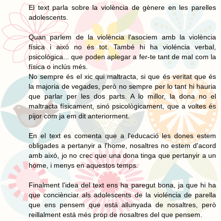
El text parla sobre la violència de gènere en les parelles
adolescents.
Quan parlem de la violència l'asociem amb la violència
física i aixó no és tot. També hi ha violéncia verbal,
psicológica... que poden aplegar a fer-te tant de mal com la
física o inclús més.
No sempre és el xic qui maltracta, si que és veritat que és
la majoria de vegades, però no sempre per lo tant hi hauria
que parlar per les dos parts. A lo millor, la dona no el
maltracta físicament, sinó psicològicament, que a voltes és
pijor com ja em dit anteriorment.
En el text es comenta que a l'educació les dones estem
obligades a pertanyir a l'home, nosaltres no estem d'acord
amb aixó, jo no crec que una dona tinga que pertanyir a un
home, i menys en aquestos temps.
Finalment l'idea del text ens ha paregut bona, ja que hi ha
que conciènciar als adolescents de la violéncia de parella
que ens pensem que está allunyada de nosaltres, però
reillalment está més prop de nosaltres del que pensem.