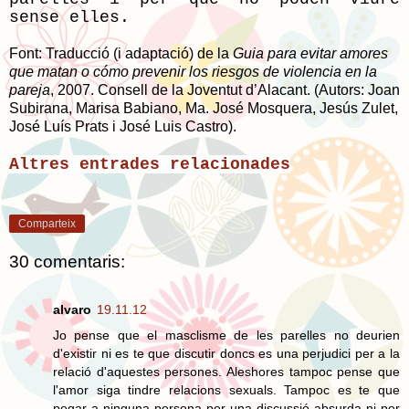
sense elles.
Font: Traducció (i adaptació) de la
Guia para evitar amores
que matan o cómo prevenir los riesgos de violencia en la
pareja
, 2007.
Consell de la Joventut d’Alacant. (Autors: Joan
Subirana, Marisa Babiano, Ma. José Mosquera, Jesús Zulet,
José Luís Prats i José Luis Castro).
Altres entrades relacionades
Comparteix
30 comentaris:
alvaro
19.11.12
Jo pense que el masclisme de les parelles no deurien
d'existir ni es te que discutir doncs es una perjudici per a la
relació d'aquestes persones. Aleshores tampoc pense que
l'amor siga tindre relacions sexuals. Tampoc es te que
pegar a ninguna persona per una discussió absurda ni per