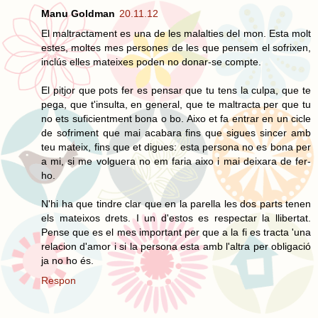
Manu Goldman
20.11.12
El maltractament es una de les malalties del mon. Esta molt
estes, moltes mes persones de les que pensem el sofrixen,
inclús elles mateixes poden no donar-se compte.
El pitjor que pots fer es pensar que tu tens la culpa, que te
pega, que t'insulta, en general, que te maltracta per que tu
no ets suficientment bona o bo. Aixo et fa entrar en un cicle
de sofriment que mai acabara fins que sigues sincer amb
teu mateix, fins que et digues: esta persona no es bona per
a mi, si me volguera no em faria aixo i mai deixara de fer-
ho.
N'hi ha que tindre clar que en la parella les dos parts tenen
els mateixos drets. I un d'estos es respectar la llibertat.
Pense que es el mes important per que a la fi es tracta 'una
relacion d'amor i si la persona esta amb l'altra per obligació
ja no ho és.
Respon