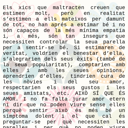
Els xics que maltracten creuen que
estimen molt, però en realitat
s’estimen a ells mateixos per damunt
de tot, no han aprés a estimar bé i no
són capaços de la més mínima empatia
i, a més, són tan insegurs que
necessiten controlar la seua parella
per a sentir-se bé. Si estimaren de
veritat, voldrien el benestar d’ella,
s’alegrarien dels seus èxits (també de
la seua popularitat), comptarien amb
elles i amb les seues opinions,
aprendrien d’elles, tindrien cura de
les nòvies i del seu amor,
respectarien els seus gustos i les
seues amistats, etc. AIXÒ SÍ QUE ÉS
AMOR. I no fa falta jurar amor etern
ni dir que no poden viure sense elles
perquè sentir això és més bé un
símptoma dolent i el que cal és
preguntar-se per què necessiten les
parelles i per què no poden viure