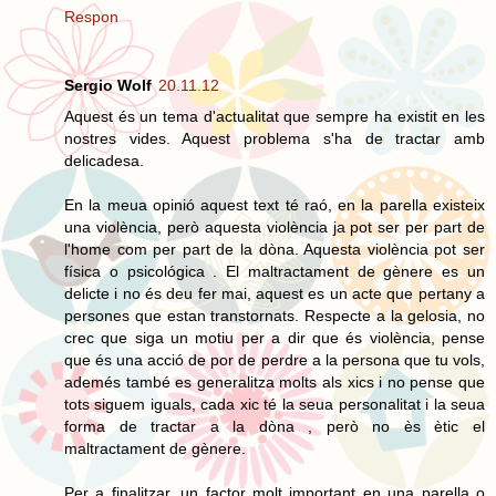
Respon
Sergio Wolf
20.11.12
Aquest és un tema d'actualitat que sempre ha existit en les
nostres vides. Aquest problema s'ha de tractar amb
delicadesa.
En la meua opinió aquest text té raó, en la parella existeix
una violència, però aquesta violència ja pot ser per part de
l'home com per part de la dòna. Aquesta violència pot ser
física o psicológica . El maltractament de gènere es un
delicte i no és deu fer mai, aquest es un acte que pertany a
persones que estan transtornats. Respecte a la gelosia, no
crec que siga un motiu per a dir que és violència, pense
que és una acció de por de perdre a la persona que tu vols,
ademés també es generalitza molts als xics i no pense que
tots siguem iguals, cada xic té la seua personalitat i la seua
forma de tractar a la dòna , però no ès ètic el
maltractament de gènere.
Per a finalitzar, un factor molt important en una parella o