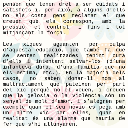
pensen que tenen dret a ser cuidats i
satisfets i, per això, a alguns d’ells
no els costa gens reclamar el que
creuen que els correspon, amb la
pressió, el control, i fins i tot
mitjançant la força.
Les xiques aguanten per culpa
d’aquesta educació, que també fa que
se senten realitzades tenint cura
d’ells i intentant salvar-los (d’una
infantesa dura, d’una família que no
els estima, etc.). En la majoria dels
casos, no saben donar-li nom al
maltractament que pateixen per part
del xic perquè no el veuen, i creuen
que la gelosia o la violència són un
senyal de molt d’amor, i s’alegren per
exemple quan el seu nòvio es pega amb
un altre xic per elles, quan en
realitat és una alarma que hauria de
fer que s’hi allunyaren.