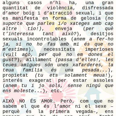
alguns casos n’hi ha, una gran
quantitat de violència, disfressada
d’amor boig i d’atracció sexual, i que
es manifesta en forma de gelosia (
no
suporte que parles i/o xateges amb cap
altre tio!)
, enveja (
per què
t’interessa tant això?
), desitjos
sexuals incontrolables (
anem a fer-ho
ja, si no ho fas amb mi és que no
m’estimes
), necessitats imperioses
(
vull açò, per què no em dones el
gust?
), aïllament
(passa d’elles!, les
teues amigues són unes xafarderes, la
teua família és una pesada...
),
propietat
(tu ets solament meua!
),
interés exagerat per estar assoles
(
anem tu i jo sols, sense ningú que
ens moleste
...), etc.
AIXÒ NO ÉS AMOR. Però, com que no
sabem el que és l’amor ni el sexe –
perquè és la primera vegada–, ens