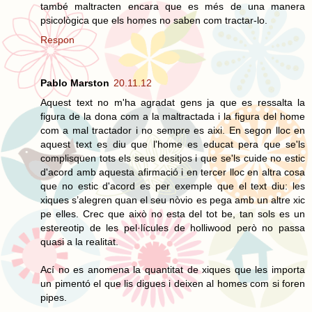
també maltracten encara que es més de una manera
psicològica que els homes no saben com tractar-lo.
Respon
Pablo Marston
20.11.12
Aquest text no m'ha agradat gens ja que es ressalta la
figura de la dona com a la maltractada i la figura del home
com a mal tractador i no sempre es aixi. En segon lloc en
aquest text es diu que l'home es educat pera que se'ls
complisquen tots els seus desitjos i que se'ls cuide no estic
d'acord amb aquesta afirmació i en tercer lloc en altra cosa
que no estic d'acord es per exemple que el text diu: les
xiques s’alegren quan el seu nòvio es pega amb un altre xic
pe elles. Crec que això no esta del tot be, tan sols es un
estereotip de les pel·lícules de holliwood però no passa
quasi a la realitat.
Ací no es anomena la quantitat de xiques que les importa
un pimentó el que lis digues i deixen al homes com si foren
pipes.