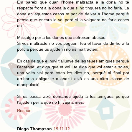
Em pareix que quan l'home maltracta a la dona no té
respecte front a la dona ja que si ho tinguera no ho faria. La
dona en aquestos casos te por de deixar a l'home perquè
pensa que encara la vol però si la volguera no faria coses
així.
Missatge per a les dones que sofreixen abusos:
Si vos maltracten o vos peguen, feu el favor de dir-ho a la
policia perquè us ajuden i no us maltracten.
En cas de que el nuvi t'allunye de les teues amigues perquè
t'acarone, et diga que et vol i te diga que vol estar a soles,
una volta val però totes les dies no, perquè al final pot
arribar a obligar-te a anar i això es una altra classe de
manipulació.
Si us passa això demaneu ajuda a les amigues perquè
t'ajuden per a què no hi vaja a més.
Respon
Diego Thompson
19.11.12