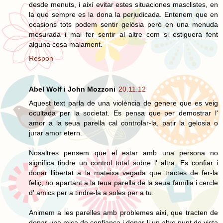
desde menuts, i així evitar estes situaciones masclistes, en
la que sempre es la dona la perjudicada. Entenem que en
ocasions tots podem sentir gelòsia però en una menuda
mesurada i mai fer sentir al altre com si estiguera fent
alguna cosa malament.
Respon
Abel Wolf i John Mozzoni
20.11.12
Aquest text parla de una violència de genere que es veig
ocultada per la societat. Es pensa que per demostrar l'
amor a la seua parella cal controlar-la, patir la gelosia o
jurar amor etern.
Nosaltres pensem que el estar amb una persona no
significa tindre un control total sobre l' altra. Es confiar i
donar llibertat a la mateixa vegada que tractes de fer-la
feliç, no apartant a la teua parella de la seua família i cercle
d' amics per a tindre-la a soles per a tu.
Animem a les parelles amb problemes aixi, que tracten de
donar una mica de confiança i donar-li un altre punt de vista