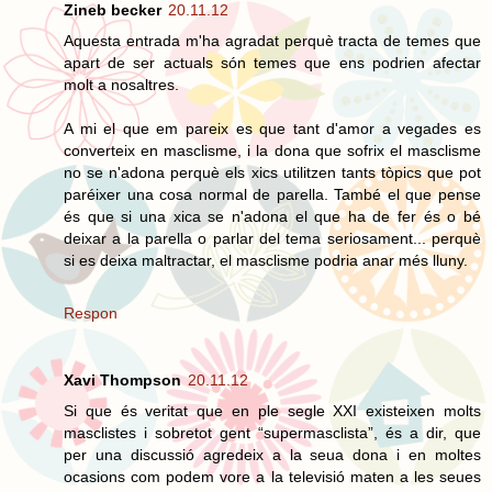
Zineb becker
20.11.12
Aquesta entrada m'ha agradat perquè tracta de temes que
apart de ser actuals són temes que ens podrien afectar
molt a nosaltres.
A mi el que em pareix es que tant d'amor a vegades es
converteix en masclisme, i la dona que sofrix el masclisme
no se n'adona perquè els xics utilitzen tants tòpics que pot
paréixer una cosa normal de parella. També el que pense
és que si una xica se n'adona el que ha de fer és o bé
deixar a la parella o parlar del tema seriosament... perquè
si es deixa maltractar, el masclisme podria anar més lluny.
Respon
Xavi Thompson
20.11.12
Si que és veritat que en ple segle XXI existeixen molts
masclistes i sobretot gent “supermasclista”, és a dir, que
per una discussió agredeix a la seua dona i en moltes
ocasions com podem vore a la televisió maten a les seues