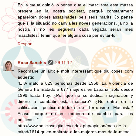
En la meua opinió jo pense que el masclisme esta massa
present en la nostra societat, perquè constantment
apareixen dones assasinades pels seus marits. Jo pense
que si la situació no canvia les noves generacions, ja no la
nostra si no les següents cada vegada seràn més
masclistes. Tenim que fer alguna cosa per evitar-lo.
Respon
Rosa Sanchis
29.11.12
Recomane un article molt interessant que diu coses com
aquesta:
"ETA mató a 829 personas desde 1968. La Violencia de
Género ha matado a 877 mujeres en España, solo desde
1999 hasta hoy. ¿Por qué no se dedica imaginación y
dinero a combatir esta masacre? ¿No entra en la
calificación político-ortodoxa de Terrorismo Machista?
Acaso porque no es moneda de cambio para los
políticos..."
http://www.noticiasdigital.es/index.php/opinion/mas-de-la-
mitad/1614-quien-maltrata-a-las-mujeres-mas-de-la-mitad