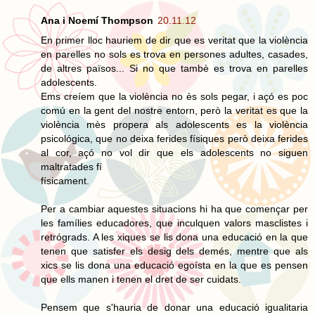
Ana i Noemí Thompson
20.11.12
En primer lloc hauriem de dir que es veritat que la violència
en parelles no sols es trova en persones adultes, casades,
de altres països... Si no que tambè es trova en parelles
adolescents.
Ems creíem que la violència no ès sols pegar, i açó es poc
comú en la gent del nostre entorn, però la veritat es que la
violència mès propera als adolescents es la violència
psicológica, que no deixa ferides físiques però deixa ferides
al cor, açó no vol dir que els adolescents no siguen
maltratades fí
físicament.
Per a cambiar aquestes situacions hi ha que començar per
les famílies educadores, que inculquen valors masclistes i
retrógrads. A les xiques se lis dona una educació en la que
tenen que satisfer els desig dels demés, mentre que als
xics se lis dona una educació egoísta en la que es pensen
que ells manen i tenen el dret de ser cuidats.
Pensem que s'hauria de donar una educació igualitaria