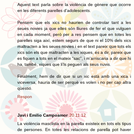
Aquest text parla sobre la violència de gènere que ocorre
en les diferents parelles d'adolescents.
Pensem que els xics no haurien de controlar tant a les
seues novies ja que elles són lliures de fer el que vulguen
en cada moment, però per a res pensem que en totes les
parelles siga així, estem segurs de que ni el 10% dels xics
maltracten a les seues novies i en el text pareix que tots els
xics són els que maltracten a les xiques, és a dir, pareix que
es fiquen a tots en el mateix “sac”, i m'arriscaria a dir que hi
ha, també, xiques que li'ls peguen als seus nuvis.
Finalment, hem de dir que si un xic està amb una xica i
viceversa, hauria de ser perquè es volen i no per cap altra
qüestió.
Respon
Javi i Emilio Campoamor
20.11.12
La violència masclista en la parella existeix en tots els tipus
de persones. En totes les relacions de parella pot haver