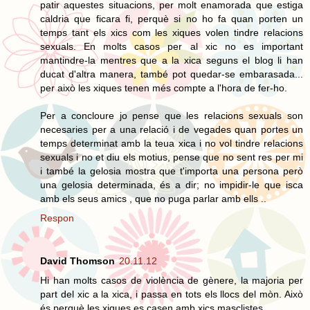
patir aquestes situacions, per molt enamorada que estiga
caldria que ficara fi, perquè si no ho fa quan porten un
temps tant els xics com les xiques volen tindre relacions
sexuals. En molts casos per al xic no es important
mantindre-la mentres que a la xica seguns el blog li han
ducat d'altra manera, també pot quedar-se embarasada...
per això les xiques tenen més compte a l'hora de fer-ho.
Per a concloure jo pense que les relacions sexuals son
necesaries per a una relació i de vegades quan portes un
temps determinat amb la teua xica i no vol tindre relacions
sexuals i no et diu els motius, pense que no sent res per mi
i també la gelosia mostra que t'importa una persona però
una gelosia determinada, és a dir; no impidir-le que isca
amb els seus amics , que no puga parlar amb ells ..
Respon
David Thomson
20.11.12
Hi han molts casos de violència de gènere, la majoria per
part del xic a la xica, i passa en tots els llocs del mòn. Això
és perquè les xiques es casen amb xics masclistes.