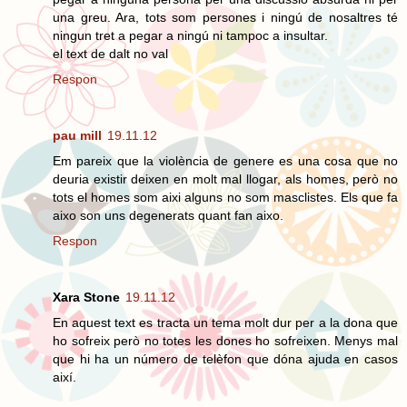
una greu. Ara, tots som persones i ningú de nosaltres té
ningun tret a pegar a ningú ni tampoc a insultar.
el text de dalt no val
Respon
pau mill
19.11.12
Em pareix que la violència de genere es una cosa que no
deuria existir deixen en molt mal llogar, als homes, però no
tots el homes som aixi alguns no som masclistes. Els que fa
aixo son uns degenerats quant fan aixo.
Respon
Xara Stone
19.11.12
En aquest text es tracta un tema molt dur per a la dona que
ho sofreix però no totes les dones ho sofreixen. Menys mal
que hi ha un número de telèfon que dóna ajuda en casos
així.