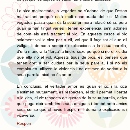
La xica maltractada, a vegades no s'adona de que l'estan
maltractant perquè està molt enamorada del xic. Moltes
vegades passa quan és la seua primera relació sèria, però
quan ja han tingut varies i tenen experiència, se'n adonen
de com els està tractant el xic. En aquests casos el xic
solament vol la xica per a ell, vol que li faça tot el que ell
vullga, li demana sempre explicacions a la seua parella,
d'una manera la “força” a tindre sexe perquè si no el xic diu
que ella no el vol. Aquests tipus de xics, es pensen que
tenen dret a ser cuidats per la seua parella, i si no els
complauen utilitzen la violència i no estimen de veritat a la
seua parella, això no és amor.
En conclusió, el vertader amor és quan el xic i la xica
s'estimen mutuament, es respecten, el xic li permet llibertat
a la xica, el xic respecta els gustos de la seua parella, deixa
que puga eixir amb les seues amigues i també amb amics
seus sense que el nòvio li espie ni li demane explicacions i
viceversa.
Respon