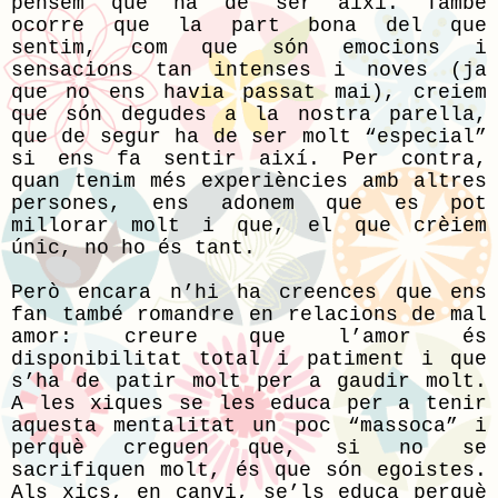
pensem que ha de ser així. També
ocorre que la part bona del que
sentim, com que són emocions i
sensacions tan intenses i noves (ja
que no ens havia passat mai), creiem
que són degudes a la nostra parella,
que de segur ha de ser molt “especial”
si ens fa sentir així. Per contra,
quan tenim més experiències amb altres
persones, ens adonem que es pot
millorar molt i que, el que crèiem
únic, no ho és tant.
Però encara n’hi ha creences que ens
fan també romandre en relacions de mal
amor: creure que l’amor és
disponibilitat total i patiment i que
s’ha de patir molt per a gaudir molt.
A les xiques se les educa per a tenir
aquesta mentalitat un poc “massoca” i
perquè creguen que, si no se
sacrifiquen molt, és que són egoistes.
Als xics, en canvi, se’ls educa perquè