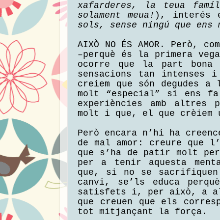
xafarderes, la teua famí
solament meua!
), interés 
sols, sense ningú que ens 
AIXÒ NO ÉS AMOR. Però, co
–perquè és la primera veg
ocorre que la part bona 
sensacions tan intenses i
creiem que són degudes a 
molt “especial” si ens fa
experiències amb altres 
molt i que, el que crèiem 
Però encara n’hi ha creenc
de mal amor: creure que l
que s’ha de patir molt pe
per a tenir aquesta ment
que, si no se sacrifiquen
canvi, se’ls educa perqu
satisfets i, per això, a a
que creuen que els corres
tot mitjançant la força.