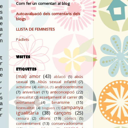
Com fer un comentari al blog
e
s
Autoavaluació dels comentaris dels
a
blogs
e
a
LLISTA DE FEMINISTES
r
Padlets
n
t
VISITES
r
n
ETIQUETES
e
(mal) amor
(43)
abús
ablació
(5)
,
sexual
(9)
Abús sexual infantil
(7)
,
androcentrisme
activisme
(4)
AMPGIL
(1)
,
(7)
aniversari
(11)
anticoncepció
(22)
assetjament al carrer
(8)
asexualitat
(3)
s
binarisme
(15)
avortament
(4)
a
campanya
bisexualitat
(4)
bloguers
(1)
r
igualitària
(38)
cançons
(25)
r
clítoris
(19)
censura
(2)
còmics
(5)
consentiment
(13)
conservadorisme