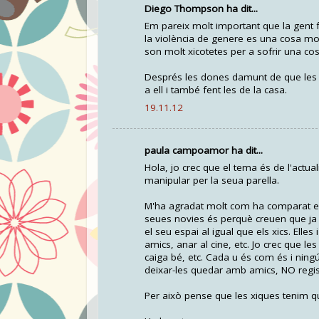
Diego Thompson ha dit...
Em pareix molt important que la gent 
la violència de genere es una cosa mo
son molt xicotetes per a sofrir una cos
Després les dones damunt de que les ma
a ell i també fent les de la casa.
19.11.12
paula campoamor ha dit...
Hola, jo crec que el tema és de l'actua
manipular per la seua parella.
M'ha agradat molt com ha comparat el q
seues novies és perquè creuen que ja 
el seu espai al igual que els xics. Ell
amics, anar al cine, etc. Jo crec que 
caiga bé, etc. Cada u és com és i ningú 
deixar-les quedar amb amics, NO regist
Per això pense que les xiques tenim qu