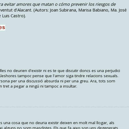
ra evitar amores que matan o cómo prevenir los riesgos de
oventut d’Alacant. (Autors: Joan Subirana, Marisa Babiano, Ma. José
 Luis Castro).
es
es no deurien d'existir ni es te que discutir doncs es una perjudici
Aleshores tampoc pense que l'amor siga tindre relacions sexuals.
sona per una discussió absurda ni per una greu. Ara, tots som
 tret a pegar a ningú ni tampoc a insultar.
s una cosa que no deuria existir deixen en molt mal llogar, als
i alguns no som masclistes. Els que fa aixo son uns degenerats