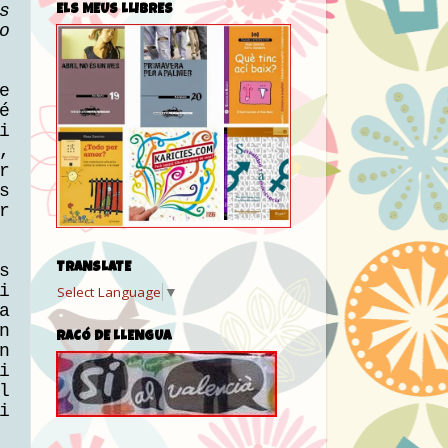
s
ELS MEUS LLIBRES
o
e
é
i
,
r
s
r
s
TRANSLATE
i
Select Language
▼
a
n
RACÓ DE LLENGUA
n
i
l
i