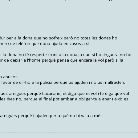
 dur per a la dona que ho sofreix però no totes les dones ho
ero de telèfon que dóna ajuda en casos així.
 la dona no té respecte front a la dona ja que si ho tinguera no ho
or de deixar a l'home perquè pensa que encara la vol però si la
en abusos:
favor de dir-ho a la policia perquè us ajuden i no us maltracten.
teues amigues perquè t'acarone, et diga que et vol i te diga que vol
les dies no, perquè al final pot arribar a obligar-te a anar i això es
amigues perquè t'ajuden per a què no hi vaja a més.