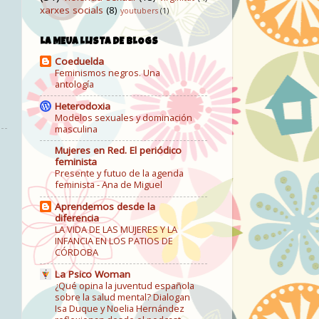
xarxes socials
(8)
youtubers
(1)
LA MEUA LLISTA DE BLOGS
Coeduelda
Feminismos negros. Una
antología
Heterodoxia
Modelos sexuales y dominación
masculina
Mujeres en Red. El periódico
feminista
Presente y futuo de la agenda
feminista - Ana de Miguel
Aprendemos desde la
diferencia
LA VIDA DE LAS MUJERES Y LA
INFANCIA EN LOS PATIOS DE
CÓRDOBA
La Psico Woman
¿Qué opina la juventud española
sobre la salud mental? Dialogan
Isa Duque y Noelia Hernández