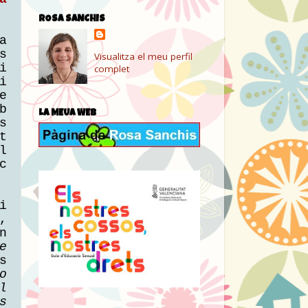
ROSA SANCHIS
a
s
Visualitza el meu perfil
i
complet
i
e
b
LA MEUA WEB
s
t
l
c
i
,
n
e
s
o
l
s