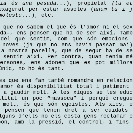
lia és una pesada...
), propietat
(tu et
exagerat per estar assoles (
anem tu i j
moleste
...), etc.
m que no sabem el que és l’amor ni el sex
ada–, ens pensem que ha de ser així. Tamb
del que sentim, com que són emocions 
 noves (ja que no ens havia passat mai)
la nostra parella, que de segur ha de se
 sentir així. Per contra, quan tenim mé
persones, ens adonem que es pot millora
únic, no ho és tant.
es que ens fan també romandre en relacion
’amor és disponibilitat total i patiment 
r a gaudir molt. A les xiques se les educ
alitat un poc “massoca” i perquè cregue
 molt, és que són egoistes. Als xics, e
è pensen que tenen dret a ser cuidats 
lguns d’ells no els costa gens reclamar e
pon, amb la pressió, el control, i fins 