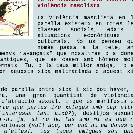
violència masclista.
La violència masclista en l
parella existeix en totes le
classes socials, edats 
situacions econòmiques 
culturals. No us penseu qu
només passa a la tele, am
menys “avançats” que nosaltres o a done
antigues, que es casen amb hòmens mol
ornats. Tu, o la teua millor amiga, –o e
er aquesta xica maltractada o aquest xi
 de parella entre xica i xic pot haver, 
a, una gran quantitat de violència
 d’atracció sexual, i que es manifesta e
rte que parles i/o xateges amb cap altr
’interessa tant això?
), desitjos sexual
r-ho ja, si no ho fas amb mi és que n
perioses (
vull açò, per què no em dones e
a d’elles!, les teues amigues són une