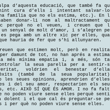
ulpa d’aquesta educació, que també fa qu
nint cura d’ells i intentant salvar-lo
na família que no els estima, etc.). En l
aben donar-li nom al maltractament qu
ic perquè no el veuen, i creuen que l
 un senyal de molt d’amor, i s’alegren pe
 es pega amb un altre xic per elles, qua
que hauria de fer que s’hi allunyaren.
reuen que estimen molt, però en realita
 per damunt de tot, no han aprés a estima
a més mínima empatia i, a més, són ta
ontrolar la seua parella per a sentir-s
ritat, voldrien el benestar d’ella
èxits (també de la seua popularitat)
b les seues opinions, aprendrien d’elles
es i del seu amor, respectarien els seu
s, etc. AIXÒ SÍ QUE ÉS AMOR. I no fa falt
e no poden viure sense elles perquè senti
a dolent i el que cal és preguntar-se pe
es i per què no poden viure sense elles.