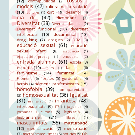
cossos i
(12)
contrapublicitat
(2)
models
(47)
cultura de la violació
(10)
curt
(19)
desamor
(4)
cultures
(1)
dia de
(42)
diccionaris
(7)
Diversitat
(38)
Diversitat familiar
(2)
Diversitat funcional
(10)
diversitat
intel·lectual
(10)
documental
(13)
drag king
(7)
drogues
(2)
DSM
(3)
educació sexual
(61)
educació
sexual infantil
(8)
ejaculació
(1)
enquesta
(2)
ejaculació precoç
(1)
entrada alumnat
(61)
escola
(3)
esport
(10)
famílies
(6)
falles
(1)
feminisme
(14)
feminitat
(14)
Filomena
(6)
floretes
(5)
gordofòbia
(4)
hòmens profeministes
(15)
herois
(4)
homofòbia
(39)
homoparentalitat
homosexualitat
(36)
Igualtat
(3)
(31)
infantesa
(48)
immigració
(1)
intersexualitats
(9)
joguines
(4)
ITS
(1)
jornades i cursos
(5)
legislació
(4)
lesbianisme
(21)
llibres
(1)
masculinitats
(55)
masturbació
(12)
medicalització
(7)
menstruació
(7)
Oh
micro(?)masclismes
(6)
notícies
(5)