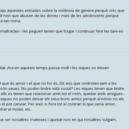
faja aquestes entrades sobre la violència de genere perquè crec que
lt roin que abusen de les dones i mes de les adolescents perque
a tan roina.
ltracten i les peguen tenen que tragar i continuar fent les tare-es
litat. Ara en aquests temps passa molt i les xiques es deixen
ue és amor i el que no ho és. Els xics que controlen tant a les
són seues. No poden tindre vida social? Les xiques tenen que tindre
es i ells es tenen que relacionar amb tot el món, quedar amb amigues-
les xiques no poden deixar els seus bons amics perquè al nóvio no els
el pot canviar. Per això si fora tot el contrari sí que seria amor,
rar el mòbil, etc.
e ser nosaltres mateixes i ajuntar-nos en qui nosaltres vulgam.