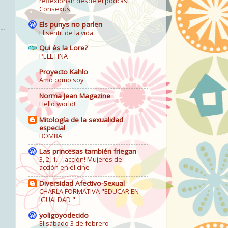
reflexionan desde el podcast
Consexus
Els punys no parlen
El sentit de la vida
Qui és la Lore?
PELL FINA
Proyecto Kahlo
Amo como soy
Norma Jean Magazine
Hello world!
Mitología de la sexualidad
especial
BOMBA
Las princesas también friegan
3, 2, 1… ¡acción! Mujeres de
acción en el cine
Diversidad Afectivo-Sexual
CHARLA FORMATIVA "EDUCAR EN
IGUALDAD "
yoligoyodecido
El sábado 3 de febrero