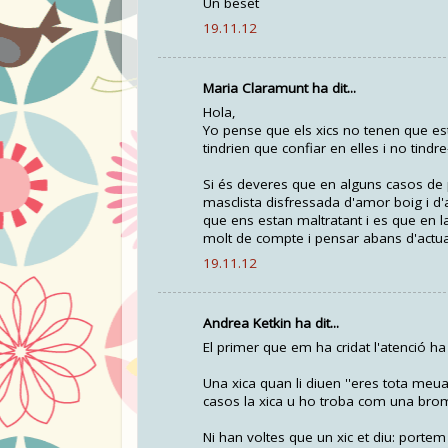
Un beset
19.11.12
Maria Claramunt ha dit...
Hola,
Yo pense que els xics no tenen que est
tindrien que confiar en elles i no tindr
Si és deveres que en alguns casos de pa
masclista disfressada d'amor boig i d
que ens estan maltratant i es que en
molt de compte i pensar abans d'actua
19.11.12
Andrea Ketkin ha dit...
El primer que em ha cridat l'atenció ha
Una xica quan li diuen ''eres tota meua''
casos la xica u ho troba com una broma 
Ni han voltes que un xic et diu: portem