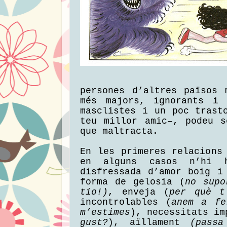
persones d’altres països 
més majors, ignorants i 
masclistes i un poc trast
teu millor amic–, podeu s
que maltracta.
En les primeres relacions
en alguns casos n’hi h
disfressada d’amor boig i
forma de gelosia (
no supo
tio!)
, enveja (
per què t
incontrolables (
anem a fe
m’estimes
), necessitats im
gust?
), aïllament
(pass