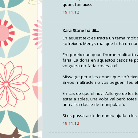
quant fan aixo.
19.11.12
Xara Stone ha dit...
En aquest text es tracta un tema molt
sofreixen. Menys mal que hi ha un núm
Em pareix que quan l'home maltracta a
faria. La dona en aquestos casos te p
volguera no faria coses així.
Missatge per a les dones que sofreix
Si vos maltracten o vos peguen, feu el 
En cas de que el nuvi t'allunye de les 
estar a soles, una volta val però totes 
una altra classe de manipulació.
Si us passa això demaneu ajuda a les 
19.11.12