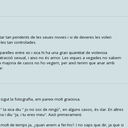
ar tan pendents de les seues novies i si de deveres les volen
e-les tan controlades.
relles entre xic i xica hi ha una gran quantitat de violencia
'atracció sexual, i aixo no és amor. Les xiques a vegades no sabem
 la majoria de casos no ho vegem, per aixó tenim que anar amb
r.
 sigut la fotografia, em pareix molt graciosa.
 la xica diu '' jo no soc de ningú'', en alguns casos, és clar. En altres
i diu ''ja, i tu eres meu''. Això primerament.
 molt de temps ja, ¿quan anem a fer-ho?. I no saps que dir, ja que si