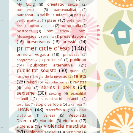
My Goig
(8)
orientació sexual
(2)
p/maternitat
(5)
pansexualitat
(2)
patriarcat
(3)
pel·lícula infantil
(4)
pèls
(2)
plaer
(17)
performativitat
(1)
poliamor
(1)
porno venjatiu
(2)
pornografia
(2)
por
(1)
postcoital
(3)
Premi Karícia i Premi
presentacions
Mossegada
(5)
premsa
(1)
(16)
preservatius
(15)
pressió
(14)
primer cicle d'eso
(146)
primera vegada
(18)
princeses
(5)
publicitat
prostitució
(2)
programa TV
(1)
(14)
publicitat alternativa
(21)
publicitat sexista
(30)
queer
(3)
relats
regla de la inversió
(2)
racisme
(1)
(23)
religió
(6)
revistes
reproductisme
(1)
sèries i pel·lis
(64)
(4)
salut
(2)
sexisme
(30)
sexting
(4)
sexualitat
infantil
(2)
sexualització infantil
(2)
Stop diverfòbia
(5)
sororitat
(1)
taxa rosa
(1)
TRANS
(43)
transfòbia
(19)
unitat
Vesprada
vellesa
(5)
didàctica
(1)
Diversa
(8)
violació
(17)
vibrador
(3)
violència masclista
violència
(18)
(51)
violència sexual
(13)
virginitat
(4)