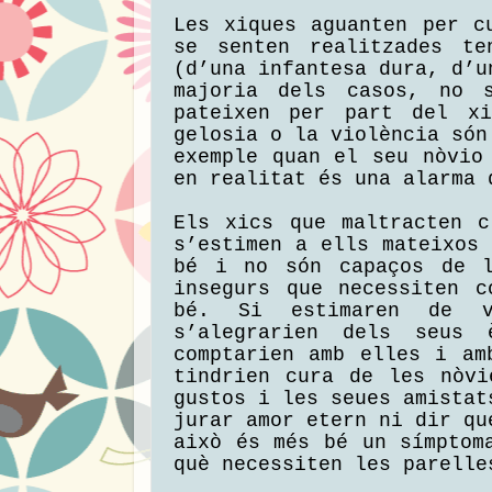
Les xiques aguanten per c
se senten realitzades te
(d’una infantesa dura, d’u
majoria dels casos, no s
pateixen per part del x
gelosia o la violència són
exemple quan el seu nòvio
en realitat és una alarma 
Els xics que maltracten c
s’estimen a ells mateixos
bé i no són capaços de l
insegurs que necessiten c
bé. Si estimaren de ve
s’alegrarien dels seus 
comptarien amb elles i am
tindrien cura de les nòvi
gustos i les seues amistat
jurar amor etern ni dir qu
això és més bé un símptom
què necessiten les parell