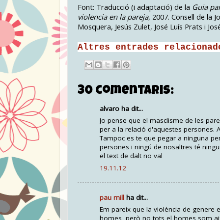
Font: Traducció (i adaptació) de la
Guia pa
violencia en la pareja
, 2007.
Consell de la J
Mosquera, Jesús Zulet, José Luís Prats i José
Altres entrades relacionad
30 comentaris:
alvaro ha dit...
Jo pense que el masclisme de les parell
per a la relació d'aquestes persones. 
Tampoc es te que pegar a ninguna per
persones i ningú de nosaltres té ningun
el text de dalt no val
19.11.12
pau mill
ha dit...
Em pareix que la violència de genere e
homes, però no tots el homes som aix